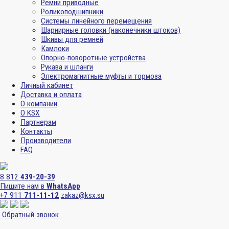
Ремни приводные
Роликоподшипники
Системы линейного перемещения
Шарнирные головки (наконечники штоков)
Шкивы для ремней
Камлоки
Опорно-поворотные устройства
Рукава и шланги
Электромагнитные муфты и тормоза
Личный кабинет
Доставка и оплата
О компании
О KSX
Партнерам
Контакты
Производители
FAQ
8 812
439-20-39
Пишите нам в
WhatsApp
+7 911
711-11-12
zakaz@ksx.su
Обратный звонок