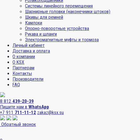
Роликоподшипники
Системы линейного перемещения
Шарнирные головки (наконечники штоков)
Шкивы для ремней
Камлоки
Опорно-поворотные устройства
Рукава и шланги
Электромагнитные муфты и тормоза
Личный кабинет
Доставка и оплата
О компании
О KSX
Партнерам
Контакты
Производители
FAQ
8 812
439-20-39
Пишите нам в
WhatsApp
+7 911
711-11-12
zakaz@ksx.su
Обратный звонок