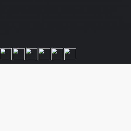
данный Интернет-сайт носит исключительно информационный характер и ни при
каких условиях не является публичной офертой, определяемой положениями Статьи
437 Гражданского кодекса Российской Федерации. Для получения подробной
информации, стоимости продукции и условий обращайтесь к менеджерам.
Вся информация на сайте – собственность интернет-магазина ksx.su. Публикация
информации с сайта ksx.su без разрешения запрещена. Все права защищены. Вы
принимаете условия политики конфиденциальности и пользовательского соглашения
каждый раз, когда оставляете свои данные в любой форме обратной связи на сайте
ksx.su.