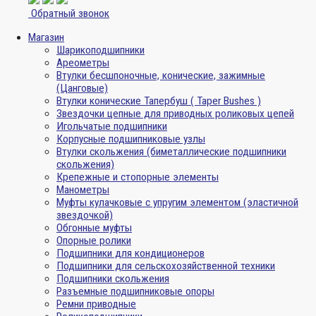
Обратный звонок
Магазин
Шарикоподшипники
Ареометры
Втулки бесшпоночные, конические, зажимные
(Цанговые)
Втулки конические Тапербуш ( Taper Bushes )
Звездочки цепные для приводных роликовых цепей
Игольчатые подшипники
Корпусные подшипниковые узлы
Втулки скольжения (биметаллические подшипники
скольжения)
Крепежные и стопорные элементы
Манометры
Муфты кулачковые с упругим элементом (эластичной
звездочкой)
Обгонные муфты
Опорные ролики
Подшипники для кондиционеров
Подшипники для сельскохозяйственной техники
Подшипники скольжения
Разъемные подшипниковые опоры
Ремни приводные