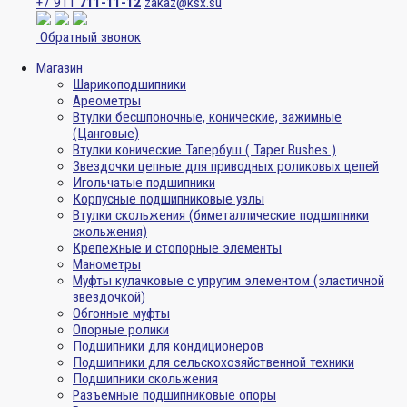
+7 911
711-11-12
zakaz@ksx.su
Обратный звонок
Магазин
Шарикоподшипники
Ареометры
Втулки бесшпоночные, конические, зажимные
(Цанговые)
Втулки конические Тапербуш ( Taper Bushes )
Звездочки цепные для приводных роликовых цепей
Игольчатые подшипники
Корпусные подшипниковые узлы
Втулки скольжения (биметаллические подшипники
скольжения)
Крепежные и стопорные элементы
Манометры
Муфты кулачковые с упругим элементом (эластичной
звездочкой)
Обгонные муфты
Опорные ролики
Подшипники для кондиционеров
Подшипники для сельскохозяйственной техники
Подшипники скольжения
Разъемные подшипниковые опоры