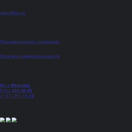
zakaz@ksx.su
График работы: Пн - Пт с 09:00 по 18:00
Пользовательское соглашение
Политики конфиденциальности
Телефоны
Мы в
WhatsApp
8 812
439-20-39
+7 911
711-11-12
Мы в соц. сетях:
Полный спектр промышленного снабжения. Обращаем ваше внимание на то, что