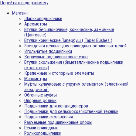
Перейти к содержимому
Магазин
Шарикоподшипники
Ареометры
Втулки бесшпоночные, конические, зажимные
(Цанговые)
Втулки конические Тапербуш ( Taper Bushes )
Звездочки цепные для приводных роликовых цепей
Игольчатые подшипники
Корпусные подшипниковые узлы
Втулки скольжения (биметаллические подшипники
скольжения)
Крепежные и стопорные элементы
Манометры
Муфты кулачковые с упругим элементом (эластичной
звездочкой)
Обгонные муфты
Опорные ролики
Подшипники для кондиционеров
Подшипники для сельскохозяйственной техники
Подшипники скольжения
Разъемные подшипниковые опоры
Ремни приводные
Роликоподшипники