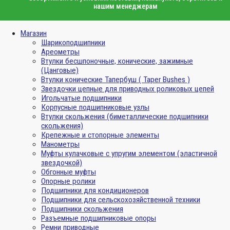
нашим менеджерам
Магазин
Шарикоподшипники
Ареометры
Втулки бесшпоночные, конические, зажимные
(Цанговые)
Втулки конические Тапербуш ( Taper Bushes )
Звездочки цепные для приводных роликовых цепей
Игольчатые подшипники
Корпусные подшипниковые узлы
Втулки скольжения (биметаллические подшипники
скольжения)
Крепежные и стопорные элементы
Манометры
Муфты кулачковые с упругим элементом (эластичной
звездочкой)
Обгонные муфты
Опорные ролики
Подшипники для кондиционеров
Подшипники для сельскохозяйственной техники
Подшипники скольжения
Разъемные подшипниковые опоры
Ремни приводные