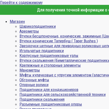
Перейти к содержимому
Для получения точной информации о с
Магазин
Шарикоподшипники
Ареометры
Втулки бесшпоночные, конические, зажимные (Ца
Втулки конические Тапербуш ( Taper Bushes )
Звездочки цепные для приводных роликовых цеп
Игольчатые подшипники
Корпусные подшипниковые узлы
Втулки скольжения (биметаллические подшипник
Крепежные и стопорные элементы
Манометры
Муфты кулачковые с упругим элементом (эластичн
Обгонные муфты
Опорные ролики
Подшипники для кондиционеров
Подшипники для сельскохозяйственной техники
Подшипники скольжения
Разъемные подшипниковые опоры