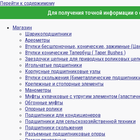
Перейти к содержимому
Для получения точной информации о с
Магазин
Шарикоподшипники
Ареометры
Втулки бесшпоночные, конические, зажимные (Ца
Втулки конические Тапербуш ( Taper Bushes )
Звездочки цепные для приводных роликовых цеп
Игольчатые подшипники
Корпусные подшипниковые узлы
Втулки скольжения (биметаллические подшипник
Крепежные и стопорные элементы
Манометры
Муфты кулачковые с упругим элементом (эластичн
Обгонные муфты
Опорные ролики
Подшипники для кондиционеров
Подшипники для сельскохозяйственной техники
Подшипники скольжения
Разъемные подшипниковые опоры