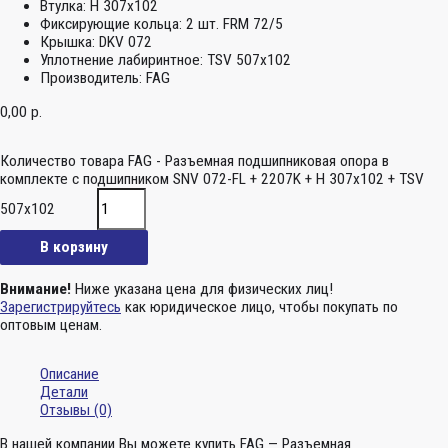
Втулка:
H 307x102
Фиксирующие кольца:
2 шт. FRM 72/5
Крышка:
DKV 072
Уплотнение лабиринтное:
TSV 507x102
Производитель:
FAG
0,00
р.
Количество товара FAG - Разъемная подшипниковая опора в
комплекте с подшипником SNV 072-FL + 2207K + H 307x102 + TSV
507x102
В корзину
Внимание!
Ниже указана цена для физических лиц!
Зарегистрируйтесь
как юридическое лицо, чтобы покупать по
оптовым ценам.
Описание
Детали
Отзывы (0)
В нашей компании Вы можете купить FAG — Разъемная