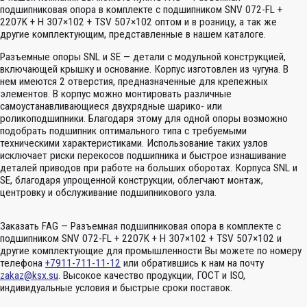
подшипниковая опора в комплекте с подшипником SNV 072-FL +
2207K + H 307×102 + TSV 507×102 оптом и в розницу, а так же
другие комплектующим, представленные в нашем каталоге.
Разъемные опоры SNL и SE — детали с модульной конструкцией,
включающей крышку и основание. Корпус изготовлен из чугуна. В
нем имеются 2 отверстия, предназначенные для крепежных
элементов. В корпус можно монтировать различные
самоустанавливающиеся двухрядные шарико- или
роликоподшипники. Благодаря этому для одной опоры возможно
подобрать подшипник оптимального типа с требуемыми
техническими характеристиками. Использование таких узлов
исключает риски перекосов подшипника и быстрое изнашивание
деталей приводов при работе на больших оборотах. Корпуса SNL и
SE, благодаря упрощенной конструкции, облегчают монтаж,
центровку и обслуживание подшипникового узла.
Заказать FAG — Разъемная подшипниковая опора в комплекте с
подшипником SNV 072-FL + 2207K + H 307×102 + TSV 507×102 и
другие комплектующие для промышленности Вы можете по номеру
телефона
+7911-711-11-12
или обратившись к нам на почту
zakaz@ksx.su
. Высокое качество продукции, ГОСТ и ISO,
индивидуальные условия и быстрые сроки поставок.