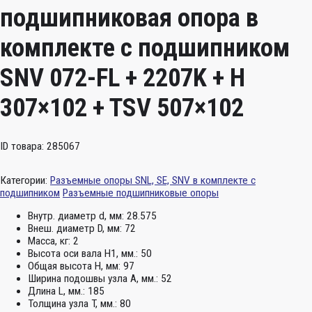
подшипниковая опора в
комплекте с подшипником
SNV 072-FL + 2207K + H
307×102 + TSV 507×102
ID товара: 285067
Категории:
Разъемные опоры SNL, SE, SNV в комплекте с
подшипником
Разъемные подшипниковые опоры
Внутр. диаметр d, мм:
28.575
Внеш. диаметр D, мм:
72
Масса, кг:
2
Высота оси вала H1, мм.:
50
Общая высота H, мм:
97
Ширина подошвы узла А, мм.:
52
Длина L, мм.:
185
Толщина узла T, мм.:
80