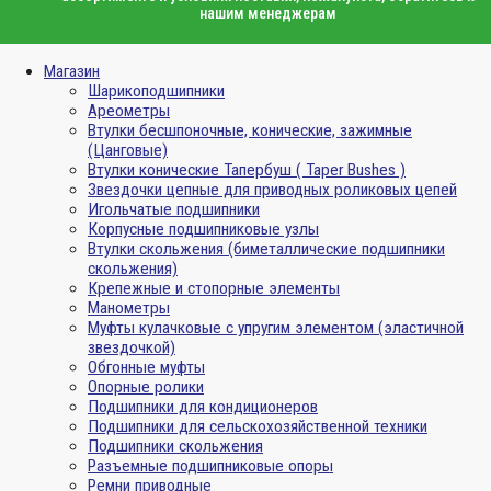
нашим менеджерам
Магазин
Шарикоподшипники
Ареометры
Втулки бесшпоночные, конические, зажимные
(Цанговые)
Втулки конические Тапербуш ( Taper Bushes )
Звездочки цепные для приводных роликовых цепей
Игольчатые подшипники
Корпусные подшипниковые узлы
Втулки скольжения (биметаллические подшипники
скольжения)
Крепежные и стопорные элементы
Манометры
Муфты кулачковые с упругим элементом (эластичной
звездочкой)
Обгонные муфты
Опорные ролики
Подшипники для кондиционеров
Подшипники для сельскохозяйственной техники
Подшипники скольжения
Разъемные подшипниковые опоры
Ремни приводные