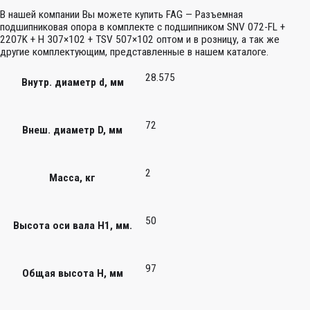
В нашей компании Вы можете купить FAG — Разъемная
подшипниковая опора в комплекте с подшипником SNV 072-FL +
2207K + H 307×102 + TSV 507×102 оптом и в розницу, а так же
другие комплектующим, представленные в нашем каталоге.
28.575
Внутр. диаметр d, мм
72
Внеш. диаметр D, мм
2
Масса, кг
50
Высота оси вала H1, мм.
97
Общая высота H, мм