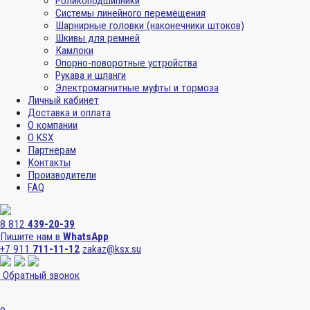
Роликоподшипники
Системы линейного перемещения
Шарнирные головки (наконечники штоков)
Шкивы для ремней
Камлоки
Опорно-поворотные устройства
Рукава и шланги
Электромагнитные муфты и тормоза
Личный кабинет
Доставка и оплата
О компании
О KSX
Партнерам
Контакты
Производители
FAQ
8 812
439-20-39
Пишите нам в
WhatsApp
+7 911
711-11-12
zakaz@ksx.su
Обратный звонок