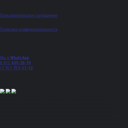
График работы: Пн - Пт с 09:00 по 18:00
Пользовательское соглашение
Политики конфиденциальности
Телефоны
Мы в
WhatsApp
8 812
439-20-39
+7 911
711-11-12
Мы в соц. сетях:
Полный спектр промышленного снабжения. Обращаем ваше внимание на то, что
данный Интернет-сайт носит исключительно информационный характер и ни при
каких условиях не является публичной офертой, определяемой положениями Статьи
437 Гражданского кодекса Российской Федерации. Для получения подробной
информации, стоимости продукции и условий обращайтесь к менеджерам.
Вся информация на сайте – собственность интернет-магазина ksx.su. Публикация
информации с сайта ksx.su без разрешения запрещена. Все права защищены. Вы