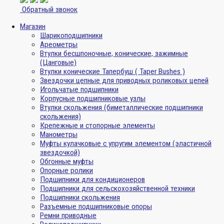
Обратный звонок
Магазин
Шарикоподшипники
Ареометры
Втулки бесшпоночные, конические, зажимные
(Цанговые)
Втулки конические Тапербуш ( Taper Bushes )
Звездочки цепные для приводных роликовых цепей
Игольчатые подшипники
Корпусные подшипниковые узлы
Втулки скольжения (биметаллические подшипники
скольжения)
Крепежные и стопорные элементы
Манометры
Муфты кулачковые с упругим элементом (эластичной
звездочкой)
Обгонные муфты
Опорные ролики
Подшипники для кондиционеров
Подшипники для сельскохозяйственной техники
Подшипники скольжения
Разъемные подшипниковые опоры
Ремни приводные