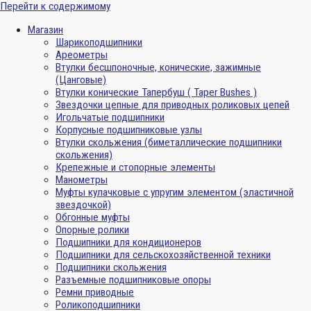
Перейти к содержимому
Магазин
Шарикоподшипники
Ареометры
Втулки бесшпоночные, конические, зажимные
(Цанговые)
Втулки конические Тапербуш ( Taper Bushes )
Звездочки цепные для приводных роликовых цепей
Игольчатые подшипники
Корпусные подшипниковые узлы
Втулки скольжения (биметаллические подшипники
скольжения)
Крепежные и стопорные элементы
Манометры
Муфты кулачковые с упругим элементом (эластичной
звездочкой)
Обгонные муфты
Опорные ролики
Подшипники для кондиционеров
Подшипники для сельскохозяйственной техники
Подшипники скольжения
Разъемные подшипниковые опоры
Ремни приводные
Роликоподшипники