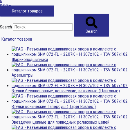
0
0,00
р.
Каталог товаров
Search
Search
Каталог товаров
Шарикоподшипники
Ареометры
Втулки бесшпоночные, конические, зажимные (Цанговые)
Втулки конические Тапербуш ( Taper Bushes )
Звездочки цепные для приводных роликовых цепей