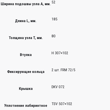
52
Ширина подошвы узла А, мм.
185
Длина L, мм.
80
Толщина узла T, мм.
H 307×102
Втулка
2 шт. FRM 72/5
Фиксирующие кольца
DKV 072
Крышка
TSV 507×102
Уплотнение лабиринтное