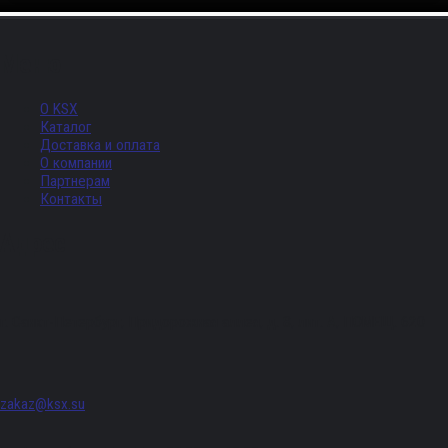
Меню
О KSX
Каталог
Доставка и оплата
О компании
Партнерам
Контакты
Адрес
г. Санкт-Петербург, Придорожная аллея, д. 8, лит. А, ПОМЕЩ. 620
zakaz@ksx.su