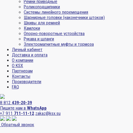
Ремни приводные
Роликоподшипники
Системы линейного перемещения
Шарнирные головки (наконечники штоков)
Шкивы для ремней
Камлоки
Опорно-поворотные устройства
Рукава и шланги
Электромагнитные муфты и тормоза
Личный кабинет
Доставка и оплата
О компании
О KSX
Партнерам
Контакты
Производители
FAQ
8 812
439-20-39
Пишите нам в
WhatsApp
+7 911
711-11-12
zakaz@ksx.su
Обратный звонок