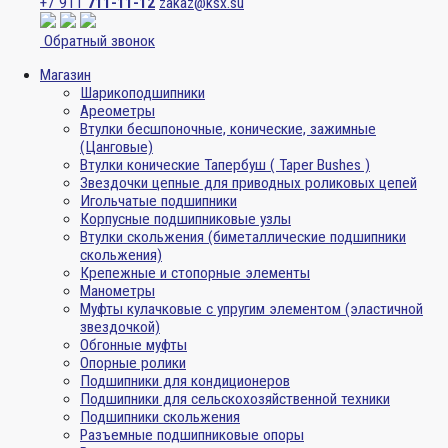
+7 911
711-11-12
zakaz@ksx.su
Обратный звонок
Магазин
Шарикоподшипники
Ареометры
Втулки бесшпоночные, конические, зажимные
(Цанговые)
Втулки конические Тапербуш ( Taper Bushes )
Звездочки цепные для приводных роликовых цепей
Игольчатые подшипники
Корпусные подшипниковые узлы
Втулки скольжения (биметаллические подшипники
скольжения)
Крепежные и стопорные элементы
Манометры
Муфты кулачковые с упругим элементом (эластичной
звездочкой)
Обгонные муфты
Опорные ролики
Подшипники для кондиционеров
Подшипники для сельскохозяйственной техники
Подшипники скольжения
Разъемные подшипниковые опоры