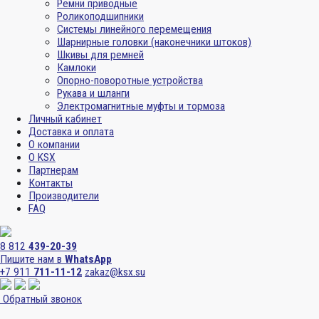
Ремни приводные
Роликоподшипники
Системы линейного перемещения
Шарнирные головки (наконечники штоков)
Шкивы для ремней
Камлоки
Опорно-поворотные устройства
Рукава и шланги
Электромагнитные муфты и тормоза
Личный кабинет
Доставка и оплата
О компании
О KSX
Партнерам
Контакты
Производители
FAQ
8 812
439-20-39
Пишите нам в
WhatsApp
+7 911
711-11-12
zakaz@ksx.su
Обратный звонок