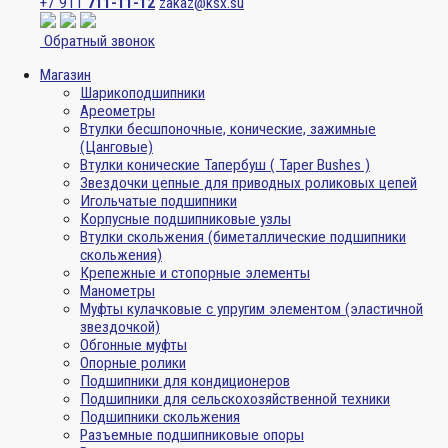
+7 911
711-11-12
zakaz@ksx.su
Обратный звонок
Магазин
Шарикоподшипники
Ареометры
Втулки бесшпоночные, конические, зажимные
(Цанговые)
Втулки конические Тапербуш ( Taper Bushes )
Звездочки цепные для приводных роликовых цепей
Игольчатые подшипники
Корпусные подшипниковые узлы
Втулки скольжения (биметаллические подшипники
скольжения)
Крепежные и стопорные элементы
Манометры
Муфты кулачковые с упругим элементом (эластичной
звездочкой)
Обгонные муфты
Опорные ролики
Подшипники для кондиционеров
Подшипники для сельскохозяйственной техники
Подшипники скольжения
Разъемные подшипниковые опоры