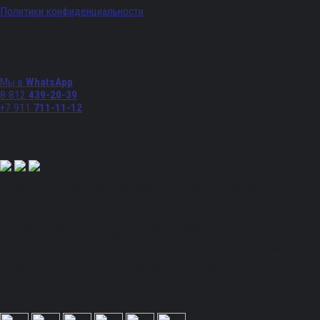
Политики конфиденциальности
Телефоны
Мы в
WhatsApp
8 812
439-20-39
+7 911
711-11-12
Мы в соц. сетях:
Полный спектр промышленного снабжения. Обращаем ваше внимание на то, что
данный Интернет-сайт носит исключительно информационный характер и ни при
каких условиях не является публичной офертой, определяемой положениями Статьи
437 Гражданского кодекса Российской Федерации. Для получения подробной
информации, стоимости продукции и условий обращайтесь к менеджерам.
Вся информация на сайте – собственность интернет-магазина ksx.su. Публикация
информации с сайта ksx.su без разрешения запрещена. Все права защищены. Вы
принимаете условия политики конфиденциальности и пользовательского соглашения
каждый раз, когда оставляете свои данные в любой форме обратной связи на сайте
ksx.su.