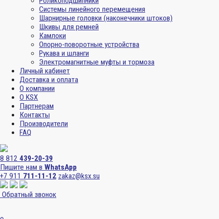
Роликоподшипники
Системы линейного перемещения
Шарнирные головки (наконечники штоков)
Шкивы для ремней
Камлоки
Опорно-поворотные устройства
Рукава и шланги
Электромагнитные муфты и тормоза
Личный кабинет
Доставка и оплата
О компании
О KSX
Партнерам
Контакты
Производители
FAQ
8 812
439-20-39
Пишите нам в
WhatsApp
+7 911
711-11-12
zakaz@ksx.su
Обратный звонок