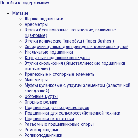
Перейти к содержимому
Магазин
Шарикоподшипники
Ареометры
Втулки бесшпоночные, конические, зажимные
(Цанговые)
Втулки конические Тапербуш ( Taper Bushes )
Звездочки цепные для приводных роликовых цепей
Игольчатые подшипники
Корпусные подшипниковые узлы
Втулки скольжения (биметаллические подшипники
скольжения)
Крепежные и стопорные элементы
Манометры
Муфты кулачковые с упругим элементом (эластичной
звездочкой)
Обгонные муфты
Опорные ролики
Подшипники для кондиционеров
Подшипники для сельскохозяйственной техники
Подшипники скольжения
Разъемные подшипниковые опоры
Ремни приводные
Роликоподшипники