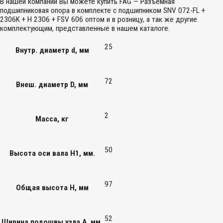
В нашей компании Вы можете купить FAG — Разъемная
подшипниковая опора в комплекте с подшипником SNV 072-FL +
2306K + H 2306 + FSV 606 оптом и в розницу, а так же другие
комплектующим, представленные в нашем каталоге.
25
Внутр. диаметр d, мм
72
Внеш. диаметр D, мм
2
Масса, кг
50
Высота оси вала H1, мм.
97
Общая высота H, мм
52
Ширина подошвы узла А, мм.