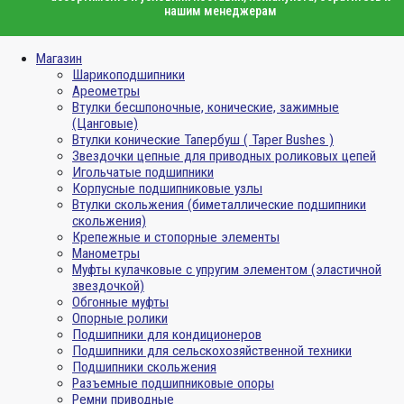
нашим менеджерам
Магазин
Шарикоподшипники
Ареометры
Втулки бесшпоночные, конические, зажимные
(Цанговые)
Втулки конические Тапербуш ( Taper Bushes )
Звездочки цепные для приводных роликовых цепей
Игольчатые подшипники
Корпусные подшипниковые узлы
Втулки скольжения (биметаллические подшипники
скольжения)
Крепежные и стопорные элементы
Манометры
Муфты кулачковые с упругим элементом (эластичной
звездочкой)
Обгонные муфты
Опорные ролики
Подшипники для кондиционеров
Подшипники для сельскохозяйственной техники
Подшипники скольжения
Разъемные подшипниковые опоры
Ремни приводные