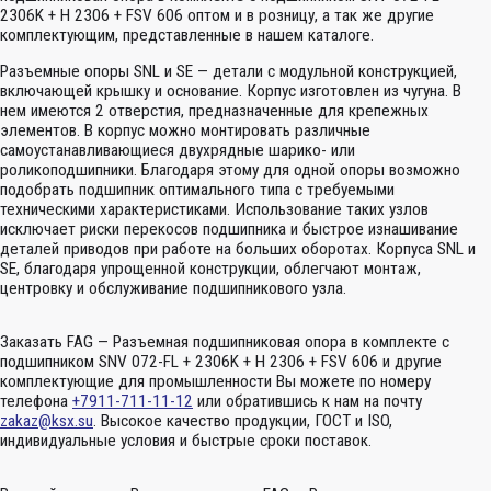
2306K + H 2306 + FSV 606 оптом и в розницу, а так же другие
комплектующим, представленные в нашем каталоге.
Разъемные опоры SNL и SE — детали с модульной конструкцией,
включающей крышку и основание. Корпус изготовлен из чугуна. В
нем имеются 2 отверстия, предназначенные для крепежных
элементов. В корпус можно монтировать различные
самоустанавливающиеся двухрядные шарико- или
роликоподшипники. Благодаря этому для одной опоры возможно
подобрать подшипник оптимального типа с требуемыми
техническими характеристиками. Использование таких узлов
исключает риски перекосов подшипника и быстрое изнашивание
деталей приводов при работе на больших оборотах. Корпуса SNL и
SE, благодаря упрощенной конструкции, облегчают монтаж,
центровку и обслуживание подшипникового узла.
Заказать FAG — Разъемная подшипниковая опора в комплекте с
подшипником SNV 072-FL + 2306K + H 2306 + FSV 606 и другие
комплектующие для промышленности Вы можете по номеру
телефона
+7911-711-11-12
или обратившись к нам на почту
zakaz@ksx.su
. Высокое качество продукции, ГОСТ и ISO,
индивидуальные условия и быстрые сроки поставок.