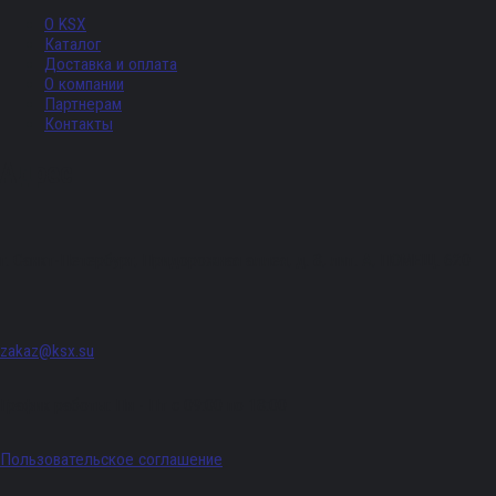
О KSX
Каталог
Доставка и оплата
О компании
Партнерам
Контакты
Адрес
г. Санкт-Петербург, Придорожная аллея, д. 8, лит. А, ПОМЕЩ. 620
zakaz@ksx.su
График работы: Пн - Пт с 09:00 по 18:00
Пользовательское соглашение