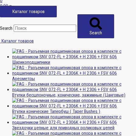
0
0,00
р.
Каталог товаров
Search
Search
Каталог товаров
Шарикоподшипники
Ареометры
Втулки бесшпоночные, конические, зажимные (Цанговые)
Втулки конические Тапербуш ( Taper Bushes )
Звездочки цепные для приводных роликовых цепей