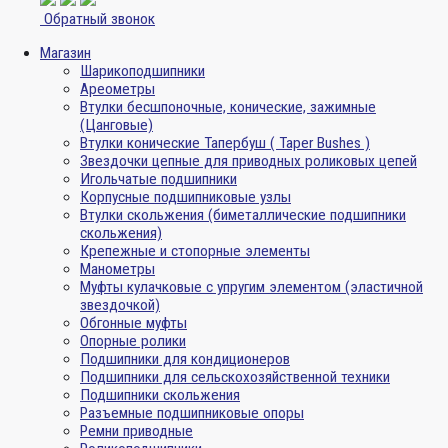
Обратный звонок
Магазин
Шарикоподшипники
Ареометры
Втулки бесшпоночные, конические, зажимные
(Цанговые)
Втулки конические Тапербуш ( Taper Bushes )
Звездочки цепные для приводных роликовых цепей
Игольчатые подшипники
Корпусные подшипниковые узлы
Втулки скольжения (биметаллические подшипники
скольжения)
Крепежные и стопорные элементы
Манометры
Муфты кулачковые с упругим элементом (эластичной
звездочкой)
Обгонные муфты
Опорные ролики
Подшипники для кондиционеров
Подшипники для сельскохозяйственной техники
Подшипники скольжения
Разъемные подшипниковые опоры
Ремни приводные