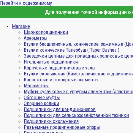
Перейти к содержимому
Для получения точной информации о с
Магазин
Шарикоподшипники
Ареометры
Втулки бесшпоночные, конические, зажимные (Ца
Втулки конические Тапербуш ( Taper Bushes )
Звездочки цепные для приводных роликовых цеп
Игольчатые подшипники
Корпусные подшипниковые узлы
Втулки скольжения (биметаллические подшипник
Крепежные и стопорные элементы
Манометры
Муфты кулачковые с упругим элементом (эластичн
Обгонные муфты
Опорные ролики
Подшипники для кондиционеров
Подшипники для сельскохозяйственной техники
Подшипники скольжения
Разъемные подшипниковые опоры