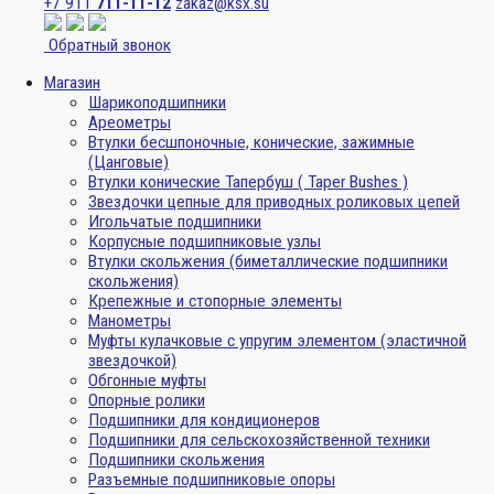
+7 911
711-11-12
zakaz@ksx.su
Обратный звонок
Магазин
Шарикоподшипники
Ареометры
Втулки бесшпоночные, конические, зажимные
(Цанговые)
Втулки конические Тапербуш ( Taper Bushes )
Звездочки цепные для приводных роликовых цепей
Игольчатые подшипники
Корпусные подшипниковые узлы
Втулки скольжения (биметаллические подшипники
скольжения)
Крепежные и стопорные элементы
Манометры
Муфты кулачковые с упругим элементом (эластичной
звездочкой)
Обгонные муфты
Опорные ролики
Подшипники для кондиционеров
Подшипники для сельскохозяйственной техники
Подшипники скольжения
Разъемные подшипниковые опоры