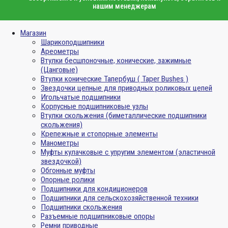
нашим менеджерам
Магазин
Шарикоподшипники
Ареометры
Втулки бесшпоночные, конические, зажимные
(Цанговые)
Втулки конические Тапербуш ( Taper Bushes )
Звездочки цепные для приводных роликовых цепей
Игольчатые подшипники
Корпусные подшипниковые узлы
Втулки скольжения (биметаллические подшипники
скольжения)
Крепежные и стопорные элементы
Манометры
Муфты кулачковые с упругим элементом (эластичной
звездочкой)
Обгонные муфты
Опорные ролики
Подшипники для кондиционеров
Подшипники для сельскохозяйственной техники
Подшипники скольжения
Разъемные подшипниковые опоры
Ремни приводные