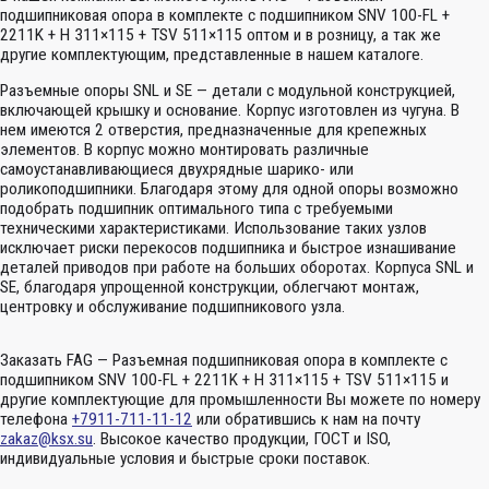
подшипниковая опора в комплекте с подшипником SNV 100-FL +
2211K + H 311×115 + TSV 511×115 оптом и в розницу, а так же
другие комплектующим, представленные в нашем каталоге.
Разъемные опоры SNL и SE — детали с модульной конструкцией,
включающей крышку и основание. Корпус изготовлен из чугуна. В
нем имеются 2 отверстия, предназначенные для крепежных
элементов. В корпус можно монтировать различные
самоустанавливающиеся двухрядные шарико- или
роликоподшипники. Благодаря этому для одной опоры возможно
подобрать подшипник оптимального типа с требуемыми
техническими характеристиками. Использование таких узлов
исключает риски перекосов подшипника и быстрое изнашивание
деталей приводов при работе на больших оборотах. Корпуса SNL и
SE, благодаря упрощенной конструкции, облегчают монтаж,
центровку и обслуживание подшипникового узла.
Заказать FAG — Разъемная подшипниковая опора в комплекте с
подшипником SNV 100-FL + 2211K + H 311×115 + TSV 511×115 и
другие комплектующие для промышленности Вы можете по номеру
телефона
+7911-711-11-12
или обратившись к нам на почту
zakaz@ksx.su
. Высокое качество продукции, ГОСТ и ISO,
индивидуальные условия и быстрые сроки поставок.