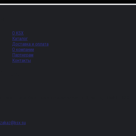
Меню
О KSX
Каталог
Доставка и оплата
О компании
Партнерам
Контакты
Адрес
г. Санкт-Петербург, Придорожная аллея, д. 8, лит. А, ПОМЕЩ. 620
zakaz@ksx.su