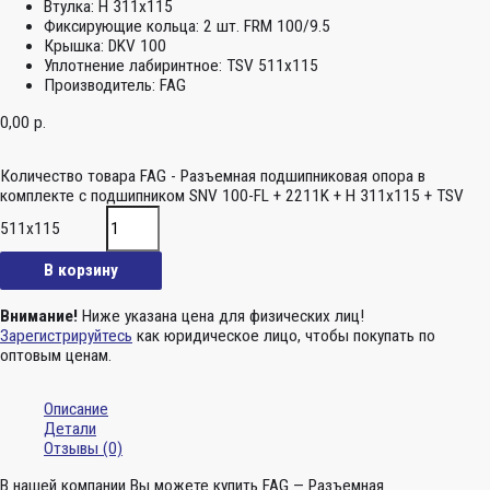
Втулка:
H 311x115
Фиксирующие кольца:
2 шт. FRM 100/9.5
Крышка:
DKV 100
Уплотнение лабиринтное:
TSV 511x115
Производитель:
FAG
0,00
р.
Количество товара FAG - Разъемная подшипниковая опора в
комплекте с подшипником SNV 100-FL + 2211K + H 311x115 + TSV
511x115
В корзину
Внимание!
Ниже указана цена для физических лиц!
Зарегистрируйтесь
как юридическое лицо, чтобы покупать по
оптовым ценам.
Описание
Детали
Отзывы (0)
В нашей компании Вы можете купить FAG — Разъемная