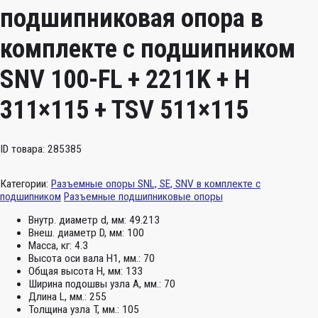
подшипниковая опора в
комплекте с подшипником
SNV 100-FL + 2211K + H
311×115 + TSV 511×115
ID товара: 285385
Категории:
Разъемные опоры SNL, SE, SNV в комплекте с
подшипником
Разъемные подшипниковые опоры
Внутр. диаметр d, мм:
49.213
Внеш. диаметр D, мм:
100
Масса, кг:
4.3
Высота оси вала H1, мм.:
70
Общая высота H, мм:
133
Ширина подошвы узла А, мм.:
70
Длина L, мм.:
255
Толщина узла T, мм.:
105