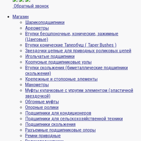
Обратный звонок
Магазин
Шарикоподшипники
Ареометры
Втулки бесшпоночные, конические, зажимные
(Цанговые)
Втулки конические Тапербуш ( Taper Bushes )
Звездочки цепные для приводных роликовых цепей
Игольчатые подшипники
Корпусные подшипниковые узлы
Втулки скольжения (биметаллические подшипники
скольжения)
Крепежные и стопорные элементы
Манометры
Муфты кулачковые с упругим элементом (эластичной
звездочкой)
Обгонные муфты
Опорные ролики
Подшипники для кондиционеров
Подшипники для сельскохозяйственной техники
Подшипники скольжения
Разъемные подшипниковые опоры
Ремни приводные