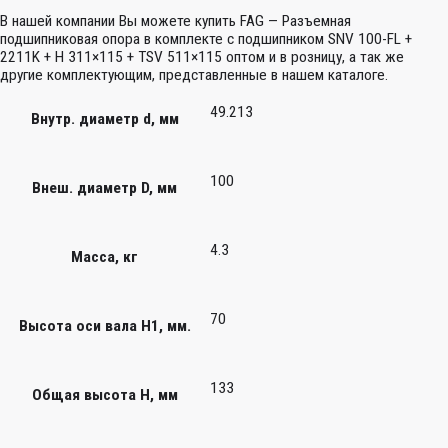
В нашей компании Вы можете купить FAG — Разъемная
подшипниковая опора в комплекте с подшипником SNV 100-FL +
2211K + H 311×115 + TSV 511×115 оптом и в розницу, а так же
другие комплектующим, представленные в нашем каталоге.
49.213
Внутр. диаметр d, мм
100
Внеш. диаметр D, мм
4.3
Масса, кг
70
Высота оси вала H1, мм.
133
Общая высота H, мм