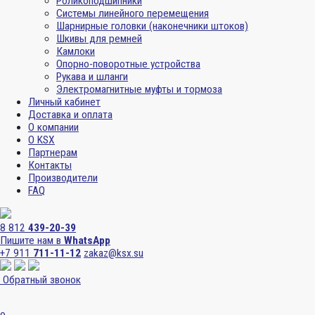
Роликоподшипники
Системы линейного перемещения
Шарнирные головки (наконечники штоков)
Шкивы для ремней
Камлоки
Опорно-поворотные устройства
Рукава и шланги
Электромагнитные муфты и тормоза
Личный кабинет
Доставка и оплата
О компании
О KSX
Партнерам
Контакты
Производители
FAQ
8 812
439-20-39
Пишите нам в
WhatsApp
+7 911
711-11-12
zakaz@ksx.su
Обратный звонок