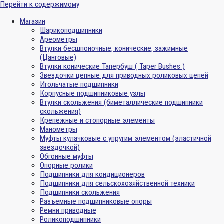
Перейти к содержимому
Магазин
Шарикоподшипники
Ареометры
Втулки бесшпоночные, конические, зажимные
(Цанговые)
Втулки конические Тапербуш ( Taper Bushes )
Звездочки цепные для приводных роликовых цепей
Игольчатые подшипники
Корпусные подшипниковые узлы
Втулки скольжения (биметаллические подшипники
скольжения)
Крепежные и стопорные элементы
Манометры
Муфты кулачковые с упругим элементом (эластичной
звездочкой)
Обгонные муфты
Опорные ролики
Подшипники для кондиционеров
Подшипники для сельскохозяйственной техники
Подшипники скольжения
Разъемные подшипниковые опоры
Ремни приводные
Роликоподшипники