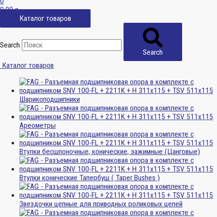
0
0,00
р.
Каталог товаров
Search
Search
Каталог товаров
Шарикоподшипники
Ареометры
Втулки бесшпоночные, конические, зажимные (Цанговые)
Втулки конические Тапербуш ( Taper Bushes )
Звездочки цепные для приводных роликовых цепей