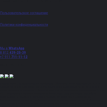
График работы: Пн - Пт с 09:00 по 18:00
Пользовательское соглашение
Политики конфиденциальности
Телефоны
Мы в
WhatsApp
8 812
439-20-39
+7 911
711-11-12
Мы в соц. сетях:
Полный спектр промышленного снабжения. Обращаем ваше внимание на то, что
данный Интернет-сайт носит исключительно информационный характер и ни при
каких условиях не является публичной офертой, определяемой положениями Статьи
437 Гражданского кодекса Российской Федерации. Для получения подробной
информации, стоимости продукции и условий обращайтесь к менеджерам.
Вся информация на сайте – собственность интернет-магазина ksx.su. Публикация
информации с сайта ksx.su без разрешения запрещена. Все права защищены. Вы