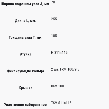
70
Ширина подошвы узла А, мм.
255
Длина L, мм.
105
Толщина узла T, мм.
H 311×115
Втулка
2 шт. FRM 100/9.5
Фиксирующие кольца
DKV 100
Крышка
TSV 511×115
Уплотнение лабиринтное