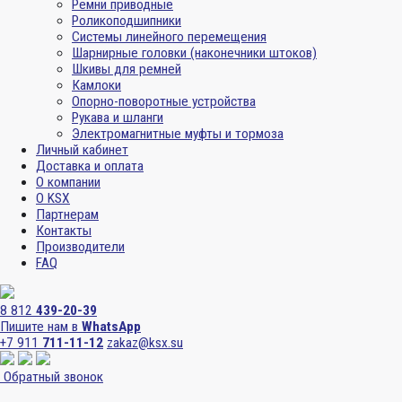
Ремни приводные
Роликоподшипники
Системы линейного перемещения
Шарнирные головки (наконечники штоков)
Шкивы для ремней
Камлоки
Опорно-поворотные устройства
Рукава и шланги
Электромагнитные муфты и тормоза
Личный кабинет
Доставка и оплата
О компании
О KSX
Партнерам
Контакты
Производители
FAQ
8 812
439-20-39
Пишите нам в
WhatsApp
+7 911
711-11-12
zakaz@ksx.su
Обратный звонок