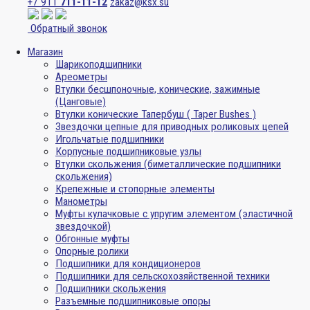
+7 911
711-11-12
zakaz@ksx.su
Обратный звонок
Магазин
Шарикоподшипники
Ареометры
Втулки бесшпоночные, конические, зажимные
(Цанговые)
Втулки конические Тапербуш ( Taper Bushes )
Звездочки цепные для приводных роликовых цепей
Игольчатые подшипники
Корпусные подшипниковые узлы
Втулки скольжения (биметаллические подшипники
скольжения)
Крепежные и стопорные элементы
Манометры
Муфты кулачковые с упругим элементом (эластичной
звездочкой)
Обгонные муфты
Опорные ролики
Подшипники для кондиционеров
Подшипники для сельскохозяйственной техники
Подшипники скольжения
Разъемные подшипниковые опоры