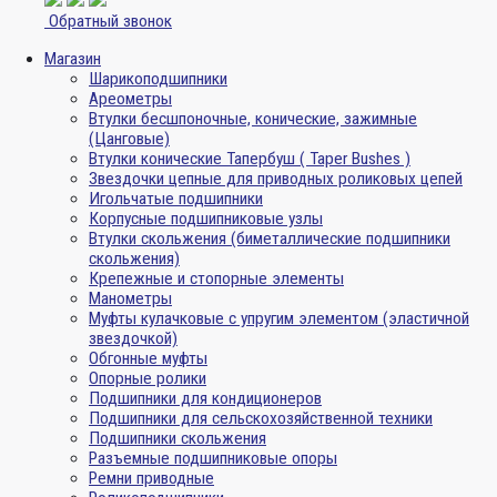
Обратный звонок
Магазин
Шарикоподшипники
Ареометры
Втулки бесшпоночные, конические, зажимные
(Цанговые)
Втулки конические Тапербуш ( Taper Bushes )
Звездочки цепные для приводных роликовых цепей
Игольчатые подшипники
Корпусные подшипниковые узлы
Втулки скольжения (биметаллические подшипники
скольжения)
Крепежные и стопорные элементы
Манометры
Муфты кулачковые с упругим элементом (эластичной
звездочкой)
Обгонные муфты
Опорные ролики
Подшипники для кондиционеров
Подшипники для сельскохозяйственной техники
Подшипники скольжения
Разъемные подшипниковые опоры
Ремни приводные