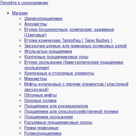
Перейти к содержимому
Магазин
Шарикоподшипники
Ареометры
Втулки бесшпоночные, конические, зажимные
(Цанговые)
Втулки конические Тапербуш ( Taper Bushes )
Звездочки цепные для приводных роликовых цепей
Игольчатые подшипники
Корпусные подшипниковые узлы
Втулки скольжения (биметаллические подшипники
скольжения)
Крепежные и стопорные элементы
Манометры
Муфты кулачковые с упругим элементом (эластичной
звездочкой)
Обгонные муфты
Опорные ролики
Подшипники для кондиционеров
Подшипники для сельскохозяйственной техники
Подшипники скольжения
Разъемные подшипниковые опоры
Ремни приводные
Роликоподшипники