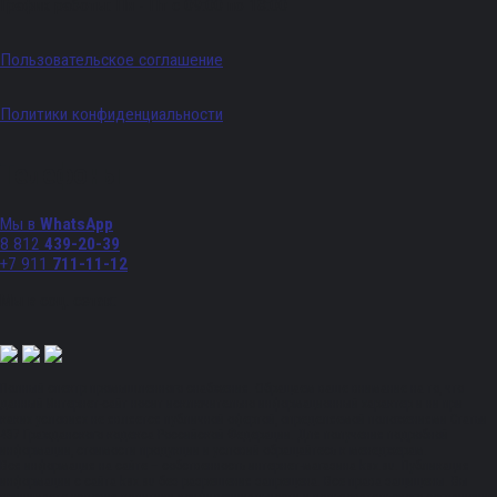
График работы: Пн - Пт с 09:00 по 18:00
Пользовательское соглашение
Политики конфиденциальности
Телефоны
Мы в
WhatsApp
8 812
439-20-39
+7 911
711-11-12
Мы в соц. сетях:
Полный спектр промышленного снабжения. Обращаем ваше внимание на то, что
данный Интернет-сайт носит исключительно информационный характер и ни при
каких условиях не является публичной офертой, определяемой положениями Статьи
437 Гражданского кодекса Российской Федерации. Для получения подробной
информации, стоимости продукции и условий обращайтесь к менеджерам.
Вся информация на сайте – собственность интернет-магазина ksx.su. Публикация
информации с сайта ksx.su без разрешения запрещена. Все права защищены. Вы