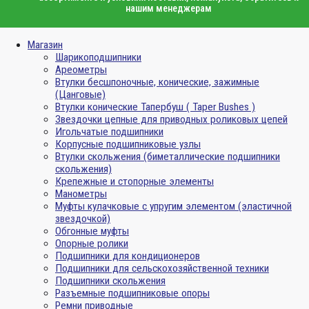
нашим менеджерам
Магазин
Шарикоподшипники
Ареометры
Втулки бесшпоночные, конические, зажимные
(Цанговые)
Втулки конические Тапербуш ( Taper Bushes )
Звездочки цепные для приводных роликовых цепей
Игольчатые подшипники
Корпусные подшипниковые узлы
Втулки скольжения (биметаллические подшипники
скольжения)
Крепежные и стопорные элементы
Манометры
Муфты кулачковые с упругим элементом (эластичной
звездочкой)
Обгонные муфты
Опорные ролики
Подшипники для кондиционеров
Подшипники для сельскохозяйственной техники
Подшипники скольжения
Разъемные подшипниковые опоры
Ремни приводные