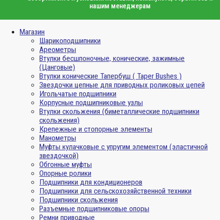
нашим менеджерам
Магазин
Шарикоподшипники
Ареометры
Втулки бесшпоночные, конические, зажимные
(Цанговые)
Втулки конические Тапербуш ( Taper Bushes )
Звездочки цепные для приводных роликовых цепей
Игольчатые подшипники
Корпусные подшипниковые узлы
Втулки скольжения (биметаллические подшипники
скольжения)
Крепежные и стопорные элементы
Манометры
Муфты кулачковые с упругим элементом (эластичной
звездочкой)
Обгонные муфты
Опорные ролики
Подшипники для кондиционеров
Подшипники для сельскохозяйственной техники
Подшипники скольжения
Разъемные подшипниковые опоры
Ремни приводные