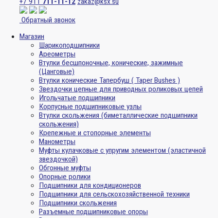
+7 911
711-11-12
zakaz@ksx.su
Обратный звонок
Магазин
Шарикоподшипники
Ареометры
Втулки бесшпоночные, конические, зажимные
(Цанговые)
Втулки конические Тапербуш ( Taper Bushes )
Звездочки цепные для приводных роликовых цепей
Игольчатые подшипники
Корпусные подшипниковые узлы
Втулки скольжения (биметаллические подшипники
скольжения)
Крепежные и стопорные элементы
Манометры
Муфты кулачковые с упругим элементом (эластичной
звездочкой)
Обгонные муфты
Опорные ролики
Подшипники для кондиционеров
Подшипники для сельскохозяйственной техники
Подшипники скольжения
Разъемные подшипниковые опоры