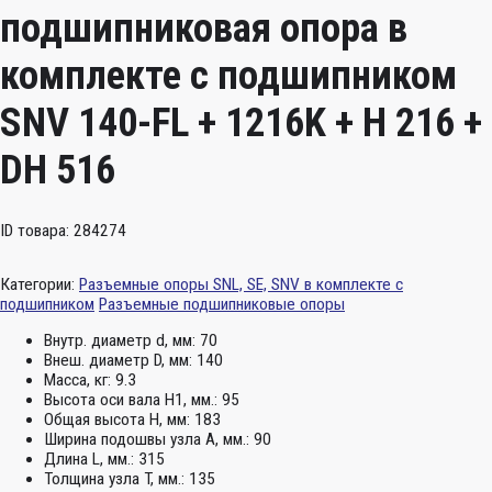
подшипниковая опора в
комплекте с подшипником
SNV 140-FL + 1216K + H 216 +
DH 516
ID товара: 284274
Категории:
Разъемные опоры SNL, SE, SNV в комплекте с
подшипником
Разъемные подшипниковые опоры
Внутр. диаметр d, мм:
70
Внеш. диаметр D, мм:
140
Масса, кг:
9.3
Высота оси вала H1, мм.:
95
Общая высота H, мм:
183
Ширина подошвы узла А, мм.:
90
Длина L, мм.:
315
Толщина узла T, мм.:
135