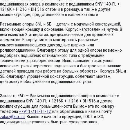
подшипниковая опора в комплекте с подшипником SNV 140-FL +
1216K + H 216 + DH 516 оптом и в розницу, а так же другие
комплектующим, представленные в нашем каталоге.
Разъемные опоры SNL и SE — детали с модульной конструкцией,
включающей крышку и основание. Корпус изготовлен из чугуна. В
нем имеются 2 отверстия, предназначенные для крепежных
элементов. В корпус можно монтировать различные
самоустанавливающиеся двухрядные шарико- или
роликоподшипники. Благодаря этому для одной опоры возможно
подобрать подшипник оптимального типа с требуемыми
техническими характеристиками. Использование таких узлов
исключает риски перекосов подшипника и быстрое изнашивание
деталей приводов при работе на больших оборотах. Корпуса SNL и
SE, благодаря упрощенной конструкции, облегчают монтаж,
центровку и обслуживание подшипникового узла.
Заказать FAG — Разъемная подшипниковая опора в комплекте с
подшипником SNV 140-FL + 1216K + H 216 + DH 516 и другие
комплектующие для промышленности Вы можете по номеру
телефона
+7911-711-11-12
или обратившись к нам на почту
zakaz@ksx.su
. Высокое качество продукции, ГОСТ и ISO,
индивидуальные условия и быстрые сроки поставок.