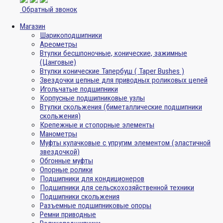
Обратный звонок
Магазин
Шарикоподшипники
Ареометры
Втулки бесшпоночные, конические, зажимные
(Цанговые)
Втулки конические Тапербуш ( Taper Bushes )
Звездочки цепные для приводных роликовых цепей
Игольчатые подшипники
Корпусные подшипниковые узлы
Втулки скольжения (биметаллические подшипники
скольжения)
Крепежные и стопорные элементы
Манометры
Муфты кулачковые с упругим элементом (эластичной
звездочкой)
Обгонные муфты
Опорные ролики
Подшипники для кондиционеров
Подшипники для сельскохозяйственной техники
Подшипники скольжения
Разъемные подшипниковые опоры
Ремни приводные