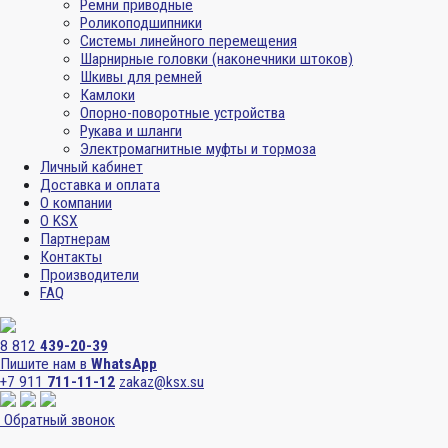
Ремни приводные
Роликоподшипники
Системы линейного перемещения
Шарнирные головки (наконечники штоков)
Шкивы для ремней
Камлоки
Опорно-поворотные устройства
Рукава и шланги
Электромагнитные муфты и тормоза
Личный кабинет
Доставка и оплата
О компании
О KSX
Партнерам
Контакты
Производители
FAQ
8 812
439-20-39
Пишите нам в
WhatsApp
+7 911
711-11-12
zakaz@ksx.su
Обратный звонок