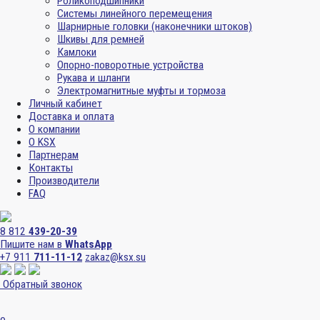
Роликоподшипники
Системы линейного перемещения
Шарнирные головки (наконечники штоков)
Шкивы для ремней
Камлоки
Опорно-поворотные устройства
Рукава и шланги
Электромагнитные муфты и тормоза
Личный кабинет
Доставка и оплата
О компании
О KSX
Партнерам
Контакты
Производители
FAQ
8 812
439-20-39
Пишите нам в
WhatsApp
+7 911
711-11-12
zakaz@ksx.su
Обратный звонок