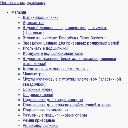
Перейти к содержимому
Магазин
Шарикоподшипники
Ареометры
Втулки бесшпоночные, конические, зажимные
(Цанговые)
Втулки конические Тапербуш ( Taper Bushes )
Звездочки цепные для приводных роликовых цепей
Игольчатые подшипники
Корпусные подшипниковые узлы
Втулки скольжения (биметаллические подшипники
скольжения)
Крепежные и стопорные элементы
Манометры
Муфты кулачковые с упругим элементом (эластичной
звездочкой)
Обгонные муфты
Опорные ролики
Подшипники для кондиционеров
Подшипники для сельскохозяйственной техники
Подшипники скольжения
Разъемные подшипниковые опоры
Ремни приводные
Роликоподшипники