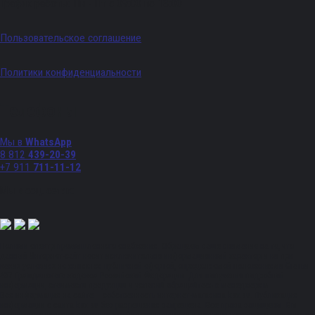
График работы: Пн - Пт с 09:00 по 18:00
Пользовательское соглашение
Политики конфиденциальности
Телефоны
Мы в
WhatsApp
8 812
439-20-39
+7 911
711-11-12
Мы в соц. сетях:
Полный спектр промышленного снабжения. Обращаем ваше внимание на то, что
данный Интернет-сайт носит исключительно информационный характер и ни при
каких условиях не является публичной офертой, определяемой положениями Статьи
437 Гражданского кодекса Российской Федерации. Для получения подробной
информации, стоимости продукции и условий обращайтесь к менеджерам.
Вся информация на сайте – собственность интернет-магазина ksx.su. Публикация
информации с сайта ksx.su без разрешения запрещена. Все права защищены. Вы