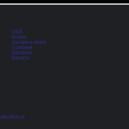
Меню
О KSX
Каталог
Доставка и оплата
О компании
Партнерам
Контакты
Адрес
г. Санкт-Петербург, Придорожная аллея, д. 8, лит. А, ПОМЕЩ. 620
zakaz@ksx.su