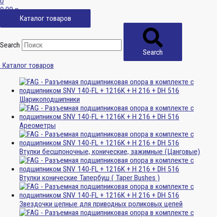
0
0,00
р.
Каталог товаров
Search
Search
Каталог товаров
Шарикоподшипники
Ареометры
Втулки бесшпоночные, конические, зажимные (Цанговые)
Втулки конические Тапербуш ( Taper Bushes )
Звездочки цепные для приводных роликовых цепей