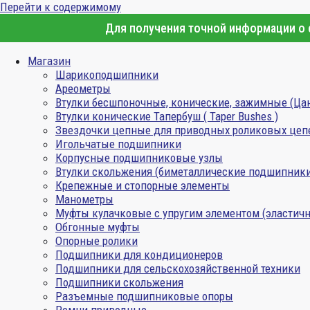
Перейти к содержимому
Для получения точной информации о с
Магазин
Шарикоподшипники
Ареометры
Втулки бесшпоночные, конические, зажимные (Ца
Втулки конические Тапербуш ( Taper Bushes )
Звездочки цепные для приводных роликовых цеп
Игольчатые подшипники
Корпусные подшипниковые узлы
Втулки скольжения (биметаллические подшипник
Крепежные и стопорные элементы
Манометры
Муфты кулачковые с упругим элементом (эластичн
Обгонные муфты
Опорные ролики
Подшипники для кондиционеров
Подшипники для сельскохозяйственной техники
Подшипники скольжения
Разъемные подшипниковые опоры