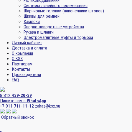
Роликоподшипники
Системы линейного перемещения
Шарнирные головки (наконечники штоков)
Шкивы для ремней
Камлоки
Опорно-поворотные устройства
Рукава и шланги
Электромагнитные муфты и тормоза
Личный кабинет
Доставка и оплата
О компании
О KSX
Партнерам
Контакты
Производители
FAQ
8 812
439-20-39
Пишите нам в
WhatsApp
+7 911
711-11-12
zakaz@ksx.su
Обратный звонок