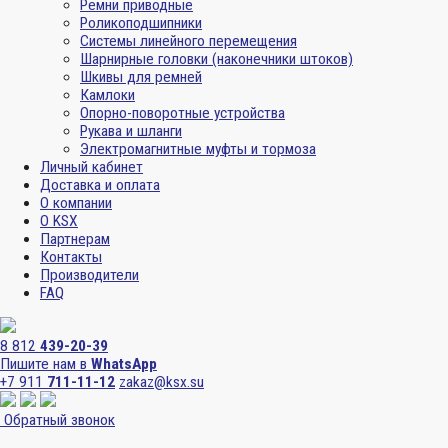
Ремни приводные
Роликоподшипники
Системы линейного перемещения
Шарнирные головки (наконечники штоков)
Шкивы для ремней
Камлоки
Опорно-поворотные устройства
Рукава и шланги
Электромагнитные муфты и тормоза
Личный кабинет
Доставка и оплата
О компании
О KSX
Партнерам
Контакты
Производители
FAQ
8 812
439-20-39
Пишите нам в
WhatsApp
+7 911
711-11-12
zakaz@ksx.su
Обратный звонок