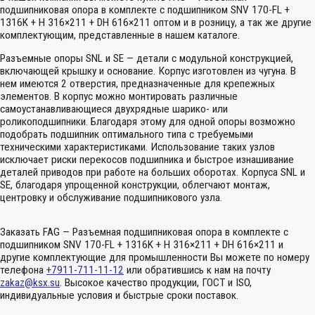
подшипниковая опора в комплекте с подшипником SNV 170-FL +
1316K + H 316×211 + DH 616×211 оптом и в розницу, а так же другие
комплектующим, представленные в нашем каталоге.
Разъемные опоры SNL и SE — детали с модульной конструкцией,
включающей крышку и основание. Корпус изготовлен из чугуна. В
нем имеются 2 отверстия, предназначенные для крепежных
элементов. В корпус можно монтировать различные
самоустанавливающиеся двухрядные шарико- или
роликоподшипники. Благодаря этому для одной опоры возможно
подобрать подшипник оптимального типа с требуемыми
техническими характеристиками. Использование таких узлов
исключает риски перекосов подшипника и быстрое изнашивание
деталей приводов при работе на больших оборотах. Корпуса SNL и
SE, благодаря упрощенной конструкции, облегчают монтаж,
центровку и обслуживание подшипникового узла.
Заказать FAG — Разъемная подшипниковая опора в комплекте с
подшипником SNV 170-FL + 1316K + H 316×211 + DH 616×211 и
другие комплектующие для промышленности Вы можете по номеру
телефона
+7911-711-11-12
или обратившись к нам на почту
zakaz@ksx.su
. Высокое качество продукции, ГОСТ и ISO,
индивидуальные условия и быстрые сроки поставок.