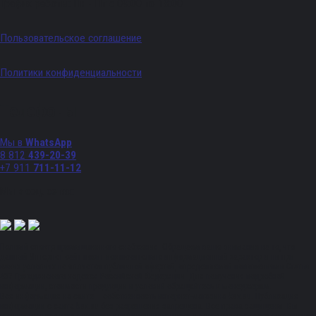
График работы: Пн - Пт с 09:00 по 18:00
Пользовательское соглашение
Политики конфиденциальности
Телефоны
Мы в
WhatsApp
8 812
439-20-39
+7 911
711-11-12
Мы в соц. сетях:
Полный спектр промышленного снабжения. Обращаем ваше внимание на то, что
данный Интернет-сайт носит исключительно информационный характер и ни при
каких условиях не является публичной офертой, определяемой положениями Статьи
437 Гражданского кодекса Российской Федерации. Для получения подробной
информации, стоимости продукции и условий обращайтесь к менеджерам.
Вся информация на сайте – собственность интернет-магазина ksx.su. Публикация
информации с сайта ksx.su без разрешения запрещена. Все права защищены. Вы