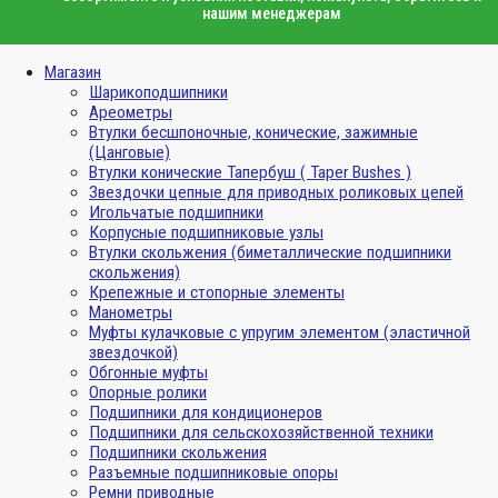
нашим менеджерам
Магазин
Шарикоподшипники
Ареометры
Втулки бесшпоночные, конические, зажимные
(Цанговые)
Втулки конические Тапербуш ( Taper Bushes )
Звездочки цепные для приводных роликовых цепей
Игольчатые подшипники
Корпусные подшипниковые узлы
Втулки скольжения (биметаллические подшипники
скольжения)
Крепежные и стопорные элементы
Манометры
Муфты кулачковые с упругим элементом (эластичной
звездочкой)
Обгонные муфты
Опорные ролики
Подшипники для кондиционеров
Подшипники для сельскохозяйственной техники
Подшипники скольжения
Разъемные подшипниковые опоры
Ремни приводные