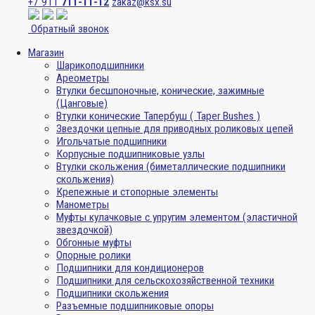
+7 911
711-11-12
zakaz@ksx.su
Обратный звонок
Магазин
Шарикоподшипники
Ареометры
Втулки бесшпоночные, конические, зажимные
(Цанговые)
Втулки конические Тапербуш ( Taper Bushes )
Звездочки цепные для приводных роликовых цепей
Игольчатые подшипники
Корпусные подшипниковые узлы
Втулки скольжения (биметаллические подшипники
скольжения)
Крепежные и стопорные элементы
Манометры
Муфты кулачковые с упругим элементом (эластичной
звездочкой)
Обгонные муфты
Опорные ролики
Подшипники для кондиционеров
Подшипники для сельскохозяйственной техники
Подшипники скольжения
Разъемные подшипниковые опоры