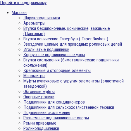
Перейти к содержимому
Магазин
Шарикоподшипники
Ареометры
Втулки бесшпоночные, конические, зажимные
(Цанговые)
Втулки конические Тапербуш ( Taper Bushes )
Звездочки цепные для приводных роликовых цепей
Игольчатые подшипники
Корпусные подшипниковые узлы
Втулки скольжения (биметаллические подшипники
скольжения)
Крепежные и стопорные элементы
Манометры
Муфты кулачковые с упругим элементом (эластичной
звездочкой)
Обгонные муфты
Опорные ролики
Подшипники для кондиционеров
Подшипники для сельскохозяйственной техники
Подшипники скольжения
Разъемные подшипниковые опоры
Ремни приводные
Роликоподшипники