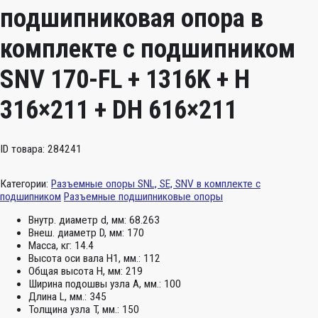
подшипниковая опора в
комплекте с подшипником
SNV 170-FL + 1316K + H
316×211 + DH 616×211
ID товара: 284241
Категории:
Разъемные опоры SNL, SE, SNV в комплекте с
подшипником
Разъемные подшипниковые опоры
Внутр. диаметр d, мм:
68.263
Внеш. диаметр D, мм:
170
Масса, кг:
14.4
Высота оси вала H1, мм.:
112
Общая высота H, мм:
219
Ширина подошвы узла А, мм.:
100
Длина L, мм.:
345
Толщина узла T, мм.:
150