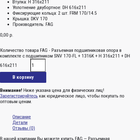
Втулка:
H 316x211
Уплотнение двубортное:
DH 616x211
Фиксирующие кольца:
2 шт. FRM 170/14.5
Крышка:
DKV 170
Производитель:
FAG
0,00
р.
Количество товара FAG - Разъемная подшипниковая опора в
комплекте с подшипником SNV 170-FL + 1316K + H 316x211 + DH
616x211
В корзину
Внимание!
Ниже указана цена для физических лиц!
Зарегистрируйтесь
как юридическое лицо, чтобы покупать по
оптовым ценам.
Описание
Детали
Отзывы (0)
В нашей компании Вы можете купить FAG — Разъемная