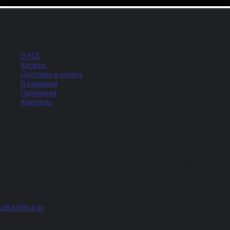
Меню
О KSX
Каталог
Доставка и оплата
О компании
Партнерам
Контакты
Адрес
г. Санкт-Петербург, Придорожная аллея, д. 8, лит. А, ПОМЕЩ. 620
zakaz@ksx.su