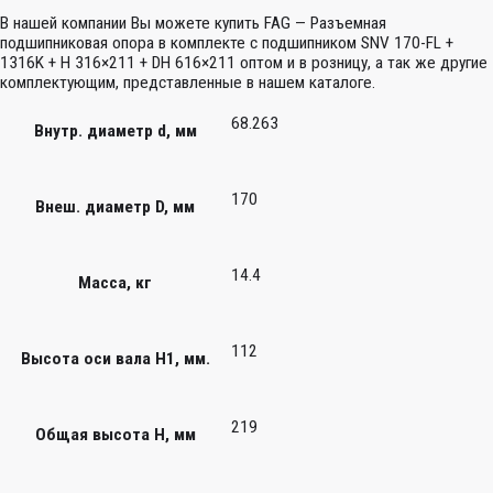
В нашей компании Вы можете купить FAG — Разъемная
подшипниковая опора в комплекте с подшипником SNV 170-FL +
1316K + H 316×211 + DH 616×211 оптом и в розницу, а так же другие
комплектующим, представленные в нашем каталоге.
68.263
Внутр. диаметр d, мм
170
Внеш. диаметр D, мм
14.4
Масса, кг
112
Высота оси вала H1, мм.
219
Общая высота H, мм