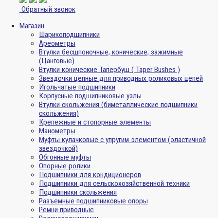
Обратный звонок
Магазин
Шарикоподшипники
Ареометры
Втулки бесшпоночные, конические, зажимные
(Цанговые)
Втулки конические Тапербуш ( Taper Bushes )
Звездочки цепные для приводных роликовых цепей
Игольчатые подшипники
Корпусные подшипниковые узлы
Втулки скольжения (биметаллические подшипники
скольжения)
Крепежные и стопорные элементы
Манометры
Муфты кулачковые с упругим элементом (эластичной
звездочкой)
Обгонные муфты
Опорные ролики
Подшипники для кондиционеров
Подшипники для сельскохозяйственной техники
Подшипники скольжения
Разъемные подшипниковые опоры
Ремни приводные