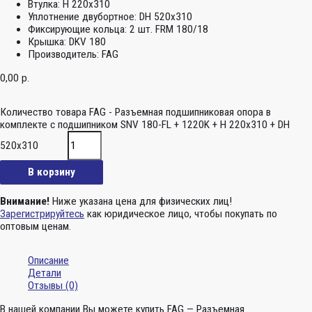
Втулка:
H 220x310
Уплотнение двубортное:
DH 520x310
Фиксирующие кольца:
2 шт. FRM 180/18
Крышка:
DKV 180
Производитель:
FAG
0,00
р.
Количество товара FAG - Разъемная подшипниковая опора в
комплекте с подшипником SNV 180-FL + 1220K + H 220x310 + DH
520x310
В корзину
Внимание!
Ниже указана цена для физических лиц!
Зарегистрируйтесь
как юридическое лицо, чтобы покупать по
оптовым ценам.
Описание
Детали
Отзывы (0)
В нашей компании Вы можете купить FAG — Разъемная