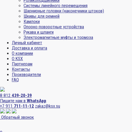
Роликоподшипники
Системы линейного перемещения
Шарнирные головки (наконечники штоков)
Шкивы для ремней
Камлоки
Опорно-поворотные устройства
Рукава и шланги
Электромагнитные муфты и тормоза
Личный кабинет
Доставка и оплата
О компании
О KSX
Партнерам
Контакты
Производители
FAQ
8 812
439-20-39
Пишите нам в
WhatsApp
+7 911
711-11-12
zakaz@ksx.su
Обратный звонок