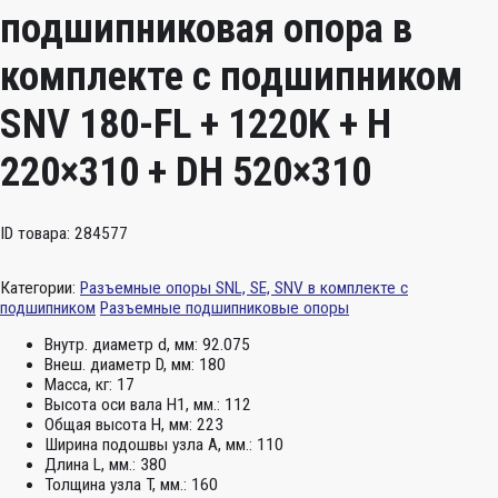
подшипниковая опора в
комплекте с подшипником
SNV 180-FL + 1220K + H
220×310 + DH 520×310
ID товара: 284577
Категории:
Разъемные опоры SNL, SE, SNV в комплекте с
подшипником
Разъемные подшипниковые опоры
Внутр. диаметр d, мм:
92.075
Внеш. диаметр D, мм:
180
Масса, кг:
17
Высота оси вала H1, мм.:
112
Общая высота H, мм:
223
Ширина подошвы узла А, мм.:
110
Длина L, мм.:
380
Толщина узла T, мм.:
160