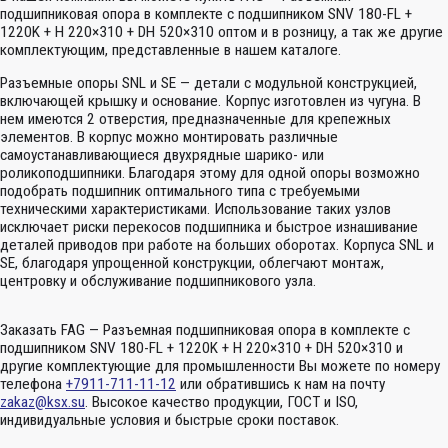
подшипниковая опора в комплекте с подшипником SNV 180-FL +
1220K + H 220×310 + DH 520×310 оптом и в розницу, а так же другие
комплектующим, представленные в нашем каталоге.
Разъемные опоры SNL и SE — детали с модульной конструкцией,
включающей крышку и основание. Корпус изготовлен из чугуна. В
нем имеются 2 отверстия, предназначенные для крепежных
элементов. В корпус можно монтировать различные
самоустанавливающиеся двухрядные шарико- или
роликоподшипники. Благодаря этому для одной опоры возможно
подобрать подшипник оптимального типа с требуемыми
техническими характеристиками. Использование таких узлов
исключает риски перекосов подшипника и быстрое изнашивание
деталей приводов при работе на больших оборотах. Корпуса SNL и
SE, благодаря упрощенной конструкции, облегчают монтаж,
центровку и обслуживание подшипникового узла.
Заказать FAG — Разъемная подшипниковая опора в комплекте с
подшипником SNV 180-FL + 1220K + H 220×310 + DH 520×310 и
другие комплектующие для промышленности Вы можете по номеру
телефона
+7911-711-11-12
или обратившись к нам на почту
zakaz@ksx.su
. Высокое качество продукции, ГОСТ и ISO,
индивидуальные условия и быстрые сроки поставок.