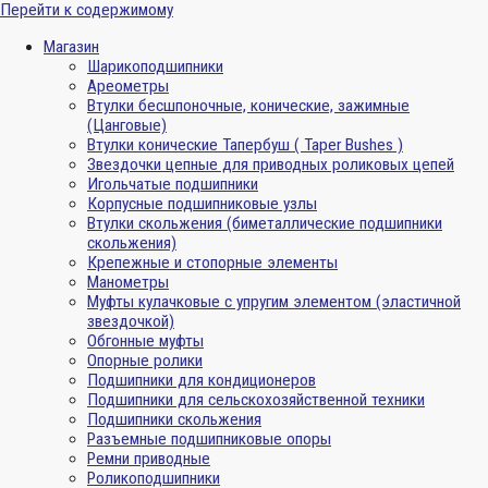
Перейти к содержимому
Магазин
Шарикоподшипники
Ареометры
Втулки бесшпоночные, конические, зажимные
(Цанговые)
Втулки конические Тапербуш ( Taper Bushes )
Звездочки цепные для приводных роликовых цепей
Игольчатые подшипники
Корпусные подшипниковые узлы
Втулки скольжения (биметаллические подшипники
скольжения)
Крепежные и стопорные элементы
Манометры
Муфты кулачковые с упругим элементом (эластичной
звездочкой)
Обгонные муфты
Опорные ролики
Подшипники для кондиционеров
Подшипники для сельскохозяйственной техники
Подшипники скольжения
Разъемные подшипниковые опоры
Ремни приводные
Роликоподшипники