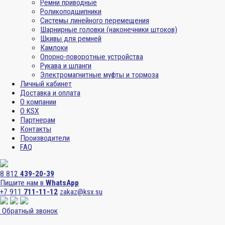
Ремни приводные
Роликоподшипники
Системы линейного перемещения
Шарнирные головки (наконечники штоков)
Шкивы для ремней
Камлоки
Опорно-поворотные устройства
Рукава и шланги
Электромагнитные муфты и тормоза
Личный кабинет
Доставка и оплата
О компании
О KSX
Партнерам
Контакты
Производители
FAQ
8 812
439-20-39
Пишите нам в
WhatsApp
+7 911
711-11-12
zakaz@ksx.su
Обратный звонок