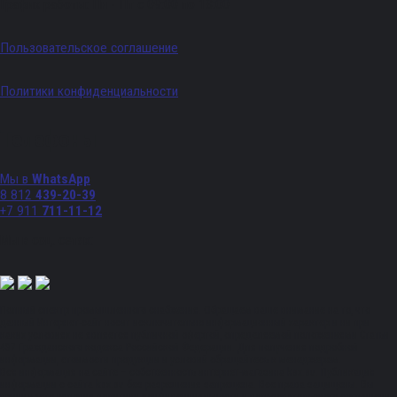
График работы: Пн - Пт с 09:00 по 18:00
Пользовательское соглашение
Политики конфиденциальности
Телефоны
Мы в
WhatsApp
8 812
439-20-39
+7 911
711-11-12
Мы в соц. сетях:
Полный спектр промышленного снабжения. Обращаем ваше внимание на то, что
данный Интернет-сайт носит исключительно информационный характер и ни при
каких условиях не является публичной офертой, определяемой положениями Статьи
437 Гражданского кодекса Российской Федерации. Для получения подробной
информации, стоимости продукции и условий обращайтесь к менеджерам.
Вся информация на сайте – собственность интернет-магазина ksx.su. Публикация
информации с сайта ksx.su без разрешения запрещена. Все права защищены. Вы