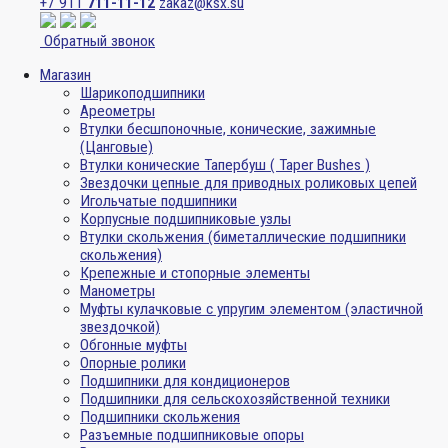
+7 911
711-11-12
zakaz@ksx.su
Обратный звонок
Магазин
Шарикоподшипники
Ареометры
Втулки бесшпоночные, конические, зажимные
(Цанговые)
Втулки конические Тапербуш ( Taper Bushes )
Звездочки цепные для приводных роликовых цепей
Игольчатые подшипники
Корпусные подшипниковые узлы
Втулки скольжения (биметаллические подшипники
скольжения)
Крепежные и стопорные элементы
Манометры
Муфты кулачковые с упругим элементом (эластичной
звездочкой)
Обгонные муфты
Опорные ролики
Подшипники для кондиционеров
Подшипники для сельскохозяйственной техники
Подшипники скольжения
Разъемные подшипниковые опоры