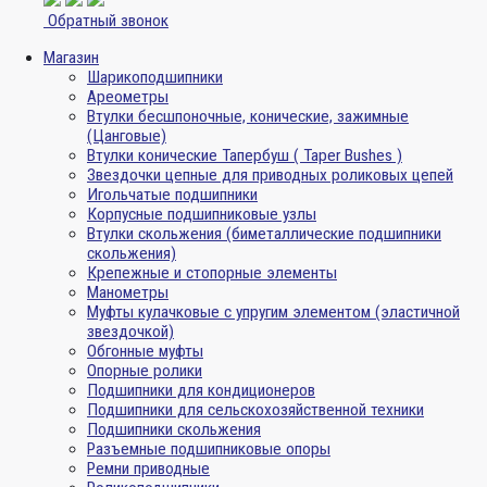
Обратный звонок
Магазин
Шарикоподшипники
Ареометры
Втулки бесшпоночные, конические, зажимные
(Цанговые)
Втулки конические Тапербуш ( Taper Bushes )
Звездочки цепные для приводных роликовых цепей
Игольчатые подшипники
Корпусные подшипниковые узлы
Втулки скольжения (биметаллические подшипники
скольжения)
Крепежные и стопорные элементы
Манометры
Муфты кулачковые с упругим элементом (эластичной
звездочкой)
Обгонные муфты
Опорные ролики
Подшипники для кондиционеров
Подшипники для сельскохозяйственной техники
Подшипники скольжения
Разъемные подшипниковые опоры
Ремни приводные