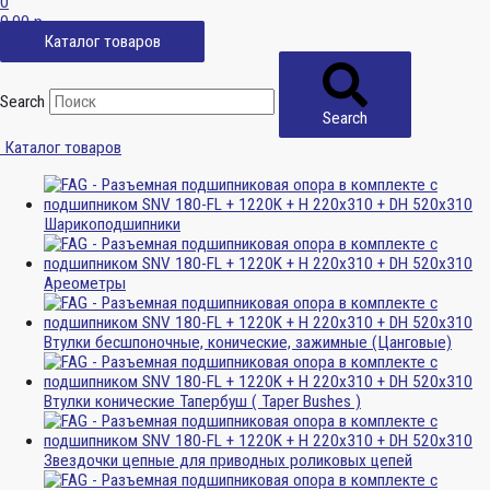
0
0,00
р.
Каталог товаров
Search
Search
Каталог товаров
Шарикоподшипники
Ареометры
Втулки бесшпоночные, конические, зажимные (Цанговые)
Втулки конические Тапербуш ( Taper Bushes )
Звездочки цепные для приводных роликовых цепей