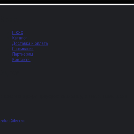
Меню
О KSX
Каталог
Доставка и оплата
О компании
Партнерам
Контакты
Адрес
г. Санкт-Петербург, Придорожная аллея, д. 8, лит. А, ПОМЕЩ. 620
zakaz@ksx.su