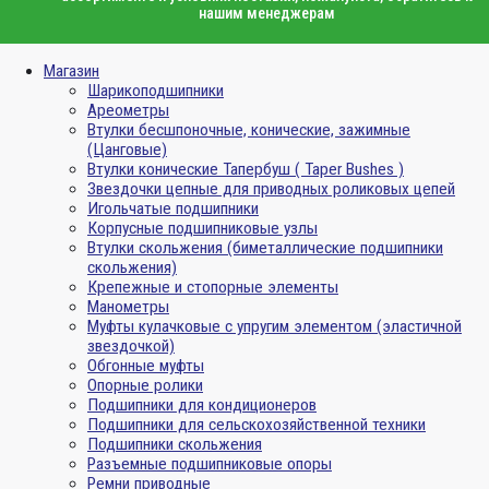
нашим менеджерам
Магазин
Шарикоподшипники
Ареометры
Втулки бесшпоночные, конические, зажимные
(Цанговые)
Втулки конические Тапербуш ( Taper Bushes )
Звездочки цепные для приводных роликовых цепей
Игольчатые подшипники
Корпусные подшипниковые узлы
Втулки скольжения (биметаллические подшипники
скольжения)
Крепежные и стопорные элементы
Манометры
Муфты кулачковые с упругим элементом (эластичной
звездочкой)
Обгонные муфты
Опорные ролики
Подшипники для кондиционеров
Подшипники для сельскохозяйственной техники
Подшипники скольжения
Разъемные подшипниковые опоры
Ремни приводные