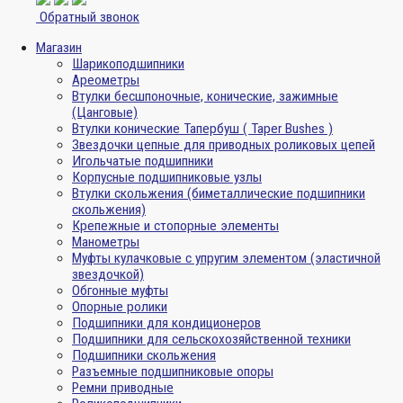
Обратный звонок
Магазин
Шарикоподшипники
Ареометры
Втулки бесшпоночные, конические, зажимные
(Цанговые)
Втулки конические Тапербуш ( Taper Bushes )
Звездочки цепные для приводных роликовых цепей
Игольчатые подшипники
Корпусные подшипниковые узлы
Втулки скольжения (биметаллические подшипники
скольжения)
Крепежные и стопорные элементы
Манометры
Муфты кулачковые с упругим элементом (эластичной
звездочкой)
Обгонные муфты
Опорные ролики
Подшипники для кондиционеров
Подшипники для сельскохозяйственной техники
Подшипники скольжения
Разъемные подшипниковые опоры
Ремни приводные