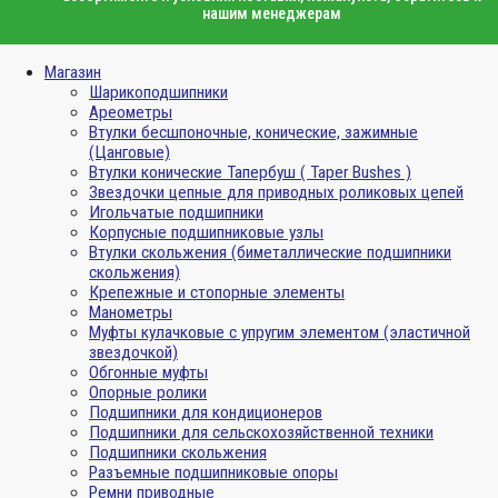
нашим менеджерам
Магазин
Шарикоподшипники
Ареометры
Втулки бесшпоночные, конические, зажимные
(Цанговые)
Втулки конические Тапербуш ( Taper Bushes )
Звездочки цепные для приводных роликовых цепей
Игольчатые подшипники
Корпусные подшипниковые узлы
Втулки скольжения (биметаллические подшипники
скольжения)
Крепежные и стопорные элементы
Манометры
Муфты кулачковые с упругим элементом (эластичной
звездочкой)
Обгонные муфты
Опорные ролики
Подшипники для кондиционеров
Подшипники для сельскохозяйственной техники
Подшипники скольжения
Разъемные подшипниковые опоры
Ремни приводные