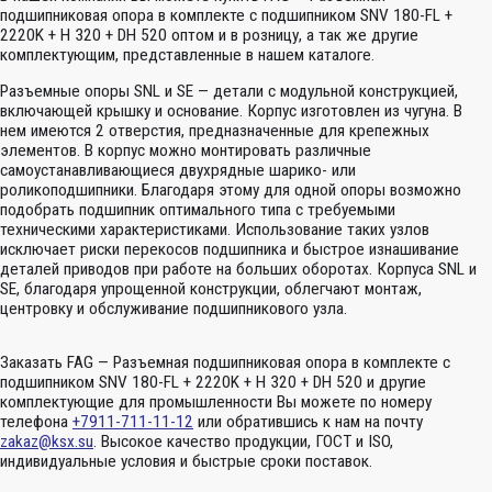
подшипниковая опора в комплекте с подшипником SNV 180-FL +
2220K + H 320 + DH 520 оптом и в розницу, а так же другие
комплектующим, представленные в нашем каталоге.
Разъемные опоры SNL и SE — детали с модульной конструкцией,
включающей крышку и основание. Корпус изготовлен из чугуна. В
нем имеются 2 отверстия, предназначенные для крепежных
элементов. В корпус можно монтировать различные
самоустанавливающиеся двухрядные шарико- или
роликоподшипники. Благодаря этому для одной опоры возможно
подобрать подшипник оптимального типа с требуемыми
техническими характеристиками. Использование таких узлов
исключает риски перекосов подшипника и быстрое изнашивание
деталей приводов при работе на больших оборотах. Корпуса SNL и
SE, благодаря упрощенной конструкции, облегчают монтаж,
центровку и обслуживание подшипникового узла.
Заказать FAG — Разъемная подшипниковая опора в комплекте с
подшипником SNV 180-FL + 2220K + H 320 + DH 520 и другие
комплектующие для промышленности Вы можете по номеру
телефона
+7911-711-11-12
или обратившись к нам на почту
zakaz@ksx.su
. Высокое качество продукции, ГОСТ и ISO,
индивидуальные условия и быстрые сроки поставок.