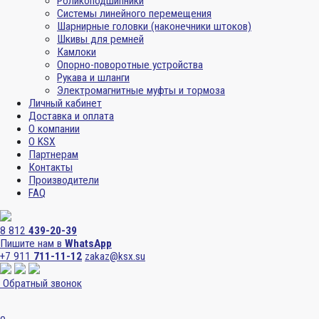
Роликоподшипники
Системы линейного перемещения
Шарнирные головки (наконечники штоков)
Шкивы для ремней
Камлоки
Опорно-поворотные устройства
Рукава и шланги
Электромагнитные муфты и тормоза
Личный кабинет
Доставка и оплата
О компании
О KSX
Партнерам
Контакты
Производители
FAQ
8 812
439-20-39
Пишите нам в
WhatsApp
+7 911
711-11-12
zakaz@ksx.su
Обратный звонок