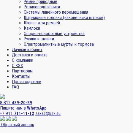
Ремни приводные
Роликоподшипники
Системы линейного перемещения
Шарнирные головки (наконечники штоков)
Шкивы для ремней
Камлоки
Опорно-поворотные устройства
Рукава и шланги
Электромагнитные муфты и тормоза
Личный кабинет
Доставка и оплата
О компании
О KSX
Партнерам
Контакты
Производители
FAQ
8 812
439-20-39
Пишите нам в
WhatsApp
+7 911
711-11-12
zakaz@ksx.su
Обратный звонок