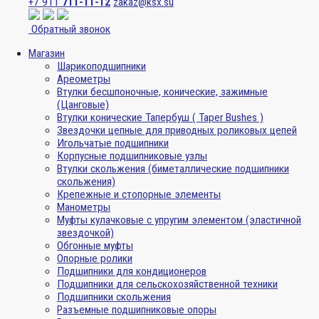
+7 911
711-11-12
zakaz@ksx.su
Обратный звонок
Магазин
Шарикоподшипники
Ареометры
Втулки бесшпоночные, конические, зажимные
(Цанговые)
Втулки конические Тапербуш ( Taper Bushes )
Звездочки цепные для приводных роликовых цепей
Игольчатые подшипники
Корпусные подшипниковые узлы
Втулки скольжения (биметаллические подшипники
скольжения)
Крепежные и стопорные элементы
Манометры
Муфты кулачковые с упругим элементом (эластичной
звездочкой)
Обгонные муфты
Опорные ролики
Подшипники для кондиционеров
Подшипники для сельскохозяйственной техники
Подшипники скольжения
Разъемные подшипниковые опоры