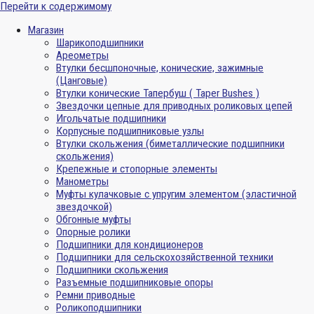
Перейти к содержимому
Магазин
Шарикоподшипники
Ареометры
Втулки бесшпоночные, конические, зажимные
(Цанговые)
Втулки конические Тапербуш ( Taper Bushes )
Звездочки цепные для приводных роликовых цепей
Игольчатые подшипники
Корпусные подшипниковые узлы
Втулки скольжения (биметаллические подшипники
скольжения)
Крепежные и стопорные элементы
Манометры
Муфты кулачковые с упругим элементом (эластичной
звездочкой)
Обгонные муфты
Опорные ролики
Подшипники для кондиционеров
Подшипники для сельскохозяйственной техники
Подшипники скольжения
Разъемные подшипниковые опоры
Ремни приводные
Роликоподшипники