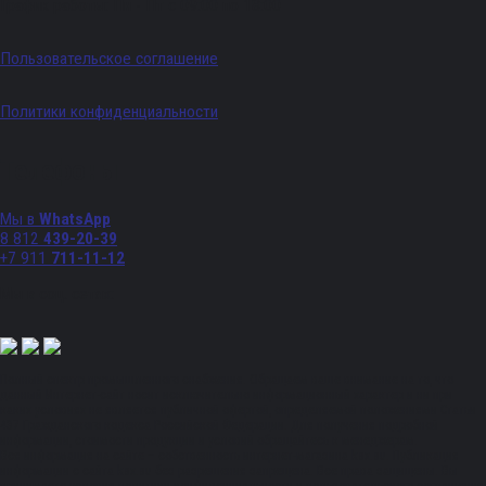
График работы: Пн - Пт с 09:00 по 18:00
Пользовательское соглашение
Политики конфиденциальности
Телефоны
Мы в
WhatsApp
8 812
439-20-39
+7 911
711-11-12
Мы в соц. сетях:
Полный спектр промышленного снабжения. Обращаем ваше внимание на то, что
данный Интернет-сайт носит исключительно информационный характер и ни при
каких условиях не является публичной офертой, определяемой положениями Статьи
437 Гражданского кодекса Российской Федерации. Для получения подробной
информации, стоимости продукции и условий обращайтесь к менеджерам.
Вся информация на сайте – собственность интернет-магазина ksx.su. Публикация
информации с сайта ksx.su без разрешения запрещена. Все права защищены. Вы