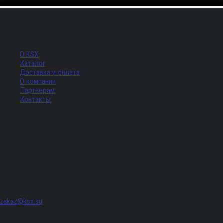
Меню
О KSX
Каталог
Доставка и оплата
О компании
Партнерам
Контакты
Адрес
г. Санкт-Петербург, Придорожная аллея, д. 8, лит. А, ПОМЕЩ. 620
zakaz@ksx.su