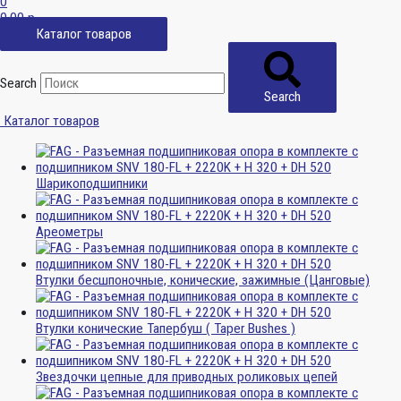
0
0,00
р.
Каталог товаров
Search
Search
Каталог товаров
Шарикоподшипники
Ареометры
Втулки бесшпоночные, конические, зажимные (Цанговые)
Втулки конические Тапербуш ( Taper Bushes )
Звездочки цепные для приводных роликовых цепей