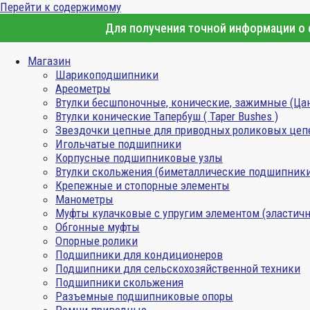
Перейти к содержимому
Для получения точной информации о с
Магазин
Шарикоподшипники
Ареометры
Втулки бесшпоночные, конические, зажимные (Ца
Втулки конические Тапербуш ( Taper Bushes )
Звездочки цепные для приводных роликовых цеп
Игольчатые подшипники
Корпусные подшипниковые узлы
Втулки скольжения (биметаллические подшипник
Крепежные и стопорные элементы
Манометры
Муфты кулачковые с упругим элементом (эластичн
Обгонные муфты
Опорные ролики
Подшипники для кондиционеров
Подшипники для сельскохозяйственной техники
Подшипники скольжения
Разъемные подшипниковые опоры