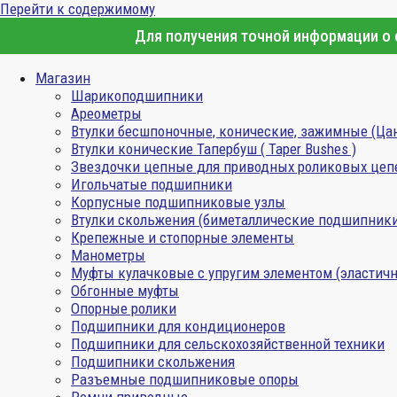
Перейти к содержимому
Для получения точной информации о с
Магазин
Шарикоподшипники
Ареометры
Втулки бесшпоночные, конические, зажимные (Ца
Втулки конические Тапербуш ( Taper Bushes )
Звездочки цепные для приводных роликовых цеп
Игольчатые подшипники
Корпусные подшипниковые узлы
Втулки скольжения (биметаллические подшипник
Крепежные и стопорные элементы
Манометры
Муфты кулачковые с упругим элементом (эластичн
Обгонные муфты
Опорные ролики
Подшипники для кондиционеров
Подшипники для сельскохозяйственной техники
Подшипники скольжения
Разъемные подшипниковые опоры