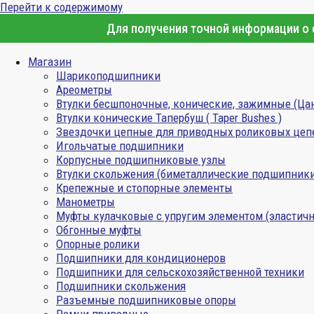
Перейти к содержимому
Для получения точной информации о с
Магазин
Шарикоподшипники
Ареометры
Втулки бесшпоночные, конические, зажимные (Ца
Втулки конические Тапербуш ( Taper Bushes )
Звездочки цепные для приводных роликовых цеп
Игольчатые подшипники
Корпусные подшипниковые узлы
Втулки скольжения (биметаллические подшипник
Крепежные и стопорные элементы
Манометры
Муфты кулачковые с упругим элементом (эластичн
Обгонные муфты
Опорные ролики
Подшипники для кондиционеров
Подшипники для сельскохозяйственной техники
Подшипники скольжения
Разъемные подшипниковые опоры