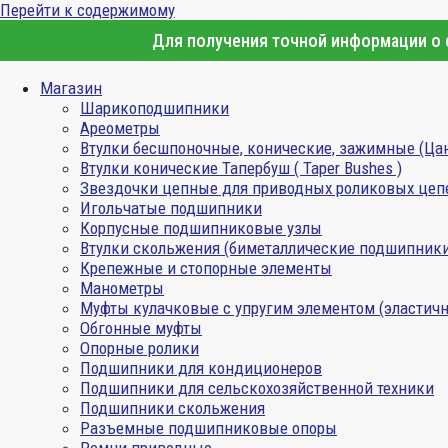
Перейти к содержимому
Для получения точной информации о с
Магазин
Шарикоподшипники
Ареометры
Втулки бесшпоночные, конические, зажимные (Ца
Втулки конические Тапербуш ( Taper Bushes )
Звездочки цепные для приводных роликовых цеп
Игольчатые подшипники
Корпусные подшипниковые узлы
Втулки скольжения (биметаллические подшипник
Крепежные и стопорные элементы
Манометры
Муфты кулачковые с упругим элементом (эластичн
Обгонные муфты
Опорные ролики
Подшипники для кондиционеров
Подшипники для сельскохозяйственной техники
Подшипники скольжения
Разъемные подшипниковые опоры