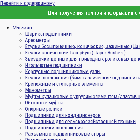
Перейти к содержимому
Для получения точной информации о с
Магазин
Шарикоподшипники
Ареометры
Втулки бесшпоночные, конические, зажимные (Ца
Втулки конические Тапербуш ( Taper Bushes )
Звездочки цепные для приводных роликовых цеп
Игольчатые подшипники
Корпусные подшипниковые узлы
Втулки скольжения (биметаллические подшипник
Крепежные и стопорные элементы
Манометры
Муфты кулачковые с упругим элементом (эластичн
Обгонные муфты
Опорные ролики
Подшипники для кондиционеров
Подшипники для сельскохозяйственной техники
Подшипники скольжения
Разъемные подшипниковые опоры