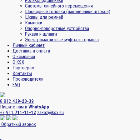
Роликоподшипники
Системы линейного перемещения
Шарнирные головки (наконечники штоков)
Шкивы для ремней
Камлоки
Опорно-поворотные устройства
Рукава и шланги
Электромагнитные муфты и тормоза
Личный кабинет
Доставка и оплата
О компании
О KSX
Партнерам
Контакты
Производители
FAQ
8 812
439-20-39
Пишите нам в
WhatsApp
+7 911
711-11-12
zakaz@ksx.su
Обратный звонок