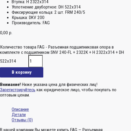
Втулка:
H 2322x314
Уплотнение двубортное:
DH 522x314
Фиксирующие кольца:
2 шт. FRM 240/5
Крышка:
DKV 200
Производитель:
FAG
0,00
р.
Количество товара FAG - Разъемная подшипниковая опора в
комплекте с подшипником SNV 240-FL + 2322K + H 2322x314 + DH
522x314
В корзину
Внимание!
Ниже указана цена для физических лиц!
Зарегистрируйтесь
как юридическое лицо, чтобы покупать по
оптовым ценам.
Описание
Детали
Отзывы (0)
В нашей компании Вы можете купить FAG — Разъемная