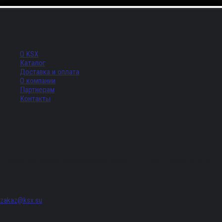
Меню
О KSX
Каталог
Доставка и оплата
О компании
Партнерам
Контакты
Адрес
г. Санкт-Петербург, Придорожная аллея, д. 8, лит. А, ПОМЕЩ. 620
zakaz@ksx.su