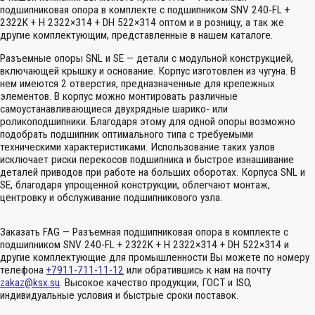
подшипниковая опора в комплекте с подшипником SNV 240-FL +
2322K + H 2322×314 + DH 522×314 оптом и в розницу, а так же
другие комплектующим, представленные в нашем каталоге.
Разъемные опоры SNL и SE — детали с модульной конструкцией,
включающей крышку и основание. Корпус изготовлен из чугуна. В
нем имеются 2 отверстия, предназначенные для крепежных
элементов. В корпус можно монтировать различные
самоустанавливающиеся двухрядные шарико- или
роликоподшипники. Благодаря этому для одной опоры возможно
подобрать подшипник оптимального типа с требуемыми
техническими характеристиками. Использование таких узлов
исключает риски перекосов подшипника и быстрое изнашивание
деталей приводов при работе на больших оборотах. Корпуса SNL и
SE, благодаря упрощенной конструкции, облегчают монтаж,
центровку и обслуживание подшипникового узла.
Заказать FAG — Разъемная подшипниковая опора в комплекте с
подшипником SNV 240-FL + 2322K + H 2322×314 + DH 522×314 и
другие комплектующие для промышленности Вы можете по номеру
телефона
+7911-711-11-12
или обратившись к нам на почту
zakaz@ksx.su
. Высокое качество продукции, ГОСТ и ISO,
индивидуальные условия и быстрые сроки поставок.