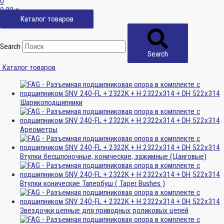
0
0,00
р.
Каталог товаров
Search
Search
Каталог товаров
Шарикоподшипники
Ареометры
Втулки бесшпоночные, конические, зажимные (Цанговые)
Втулки конические Тапербуш ( Taper Bushes )
Звездочки цепные для приводных роликовых цепей