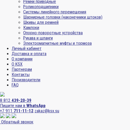
Ремни приводные
Роликоподшипники
Системы линейного перемещения
Шарнирные головки (наконечники штоков)
Шкивы для ремней
Камлоки
Опорно-поворотные устройства
Рукава и шланги
Электромагнитные муфты и тормоза
Личный кабинет
Доставка и оплата
О компании
О KSX
Партнерам
Контакты
Производители
FAQ
8 812
439-20-39
Пишите нам в
WhatsApp
+7 911
711-11-12
zakaz@ksx.su
Обратный звонок