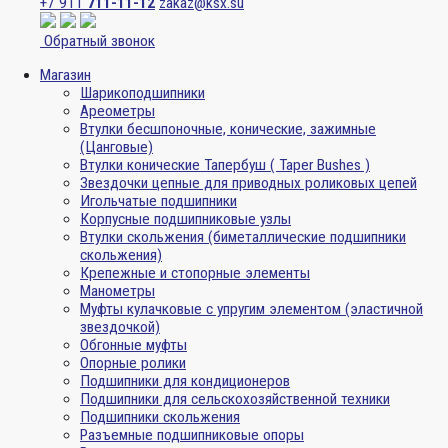
+7 911
711-11-12
zakaz@ksx.su
Обратный звонок
Магазин
Шарикоподшипники
Ареометры
Втулки бесшпоночные, конические, зажимные
(Цанговые)
Втулки конические Тапербуш ( Taper Bushes )
Звездочки цепные для приводных роликовых цепей
Игольчатые подшипники
Корпусные подшипниковые узлы
Втулки скольжения (биметаллические подшипники
скольжения)
Крепежные и стопорные элементы
Манометры
Муфты кулачковые с упругим элементом (эластичной
звездочкой)
Обгонные муфты
Опорные ролики
Подшипники для кондиционеров
Подшипники для сельскохозяйственной техники
Подшипники скольжения
Разъемные подшипниковые опоры