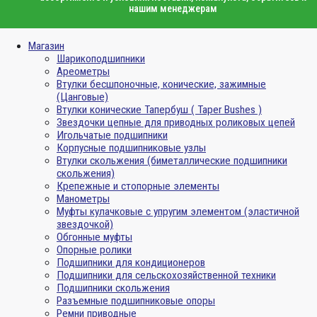
нашим менеджерам
Магазин
Шарикоподшипники
Ареометры
Втулки бесшпоночные, конические, зажимные
(Цанговые)
Втулки конические Тапербуш ( Taper Bushes )
Звездочки цепные для приводных роликовых цепей
Игольчатые подшипники
Корпусные подшипниковые узлы
Втулки скольжения (биметаллические подшипники
скольжения)
Крепежные и стопорные элементы
Манометры
Муфты кулачковые с упругим элементом (эластичной
звездочкой)
Обгонные муфты
Опорные ролики
Подшипники для кондиционеров
Подшипники для сельскохозяйственной техники
Подшипники скольжения
Разъемные подшипниковые опоры
Ремни приводные