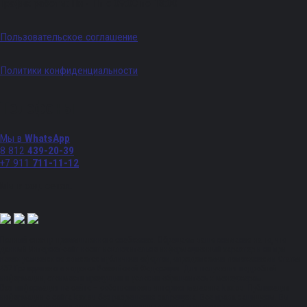
График работы: Пн - Пт с 09:00 по 18:00
Пользовательское соглашение
Политики конфиденциальности
Телефоны
Мы в
WhatsApp
8 812
439-20-39
+7 911
711-11-12
Мы в соц. сетях:
Полный спектр промышленного снабжения. Обращаем ваше внимание на то, что
данный Интернет-сайт носит исключительно информационный характер и ни при
каких условиях не является публичной офертой, определяемой положениями Статьи
437 Гражданского кодекса Российской Федерации. Для получения подробной
информации, стоимости продукции и условий обращайтесь к менеджерам.
Вся информация на сайте – собственность интернет-магазина ksx.su. Публикация
информации с сайта ksx.su без разрешения запрещена. Все права защищены. Вы