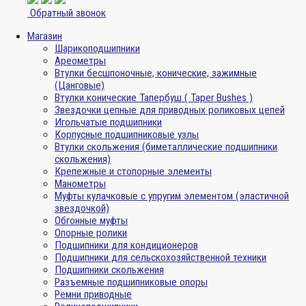
Обратный звонок
Магазин
Шарикоподшипники
Ареометры
Втулки бесшпоночные, конические, зажимные
(Цанговые)
Втулки конические Тапербуш ( Taper Bushes )
Звездочки цепные для приводных роликовых цепей
Игольчатые подшипники
Корпусные подшипниковые узлы
Втулки скольжения (биметаллические подшипники
скольжения)
Крепежные и стопорные элементы
Манометры
Муфты кулачковые с упругим элементом (эластичной
звездочкой)
Обгонные муфты
Опорные ролики
Подшипники для кондиционеров
Подшипники для сельскохозяйственной техники
Подшипники скольжения
Разъемные подшипниковые опоры
Ремни приводные