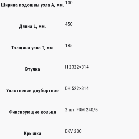
130
Ширина подошвы узла А, мм.
450
Длина L, мм.
185
Толщина узла T, мм.
H 2322×314
Втулка
DH 522×314
Уплотнение двубортное
2 шт. FRM 240/5
Фиксирующие кольца
DKV 200
Крышка