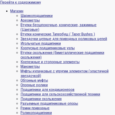
Перейти к содержимому
Магазин
Шарикоподшипники
Ареометры
Втулки бесшпоночные, конические, зажимные
(Цанговые)
Втулки конические Тапербуш ( Taper Bushes )
Звездочки цепные для приводных роликовых цепей
Игольчатые подшипники
Корпусные подшипниковые узлы
Втулки скольжения (биметаллические подшипники
скольжения)
Крепежные и стопорные элементы
Манометры
Муфты кулачковые с упругим элементом (эластичной
звездочкой)
Обгонные муфты
Опорные ролики
Подшипники для кондиционеров
Подшипники для сельскохозяйственной техники
Подшипники скольжения
Разъемные подшипниковые опоры
Ремни приводные
Роликоподшипники