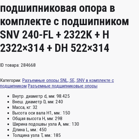
подшипниковая опора в
комплекте с подшипником
SNV 240-FL + 2322K + H
2322×314 + DH 522×314
ID товара: 284668
Категории:
Разъемные опоры SNL, SE, SNV в комплекте с
подшипником
Разъемные подшипниковые опоры
Внутр. диаметр d, мм:
98.425
Внеш. диаметр D, мм:
240
Масса, кг:
32
Высота оси вала H1, мм.:
150
Общая высота H, мм:
298
Ширина подошвы узла А, мм.:
130
Длина L, мм.:
450
Толщина узла T, мм.:
185