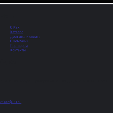
Меню
О KSX
Каталог
Доставка и оплата
О компании
Партнерам
Контакты
Адрес
г. Санкт-Петербург, Придорожная аллея, д. 8, лит. А, ПОМЕЩ. 620
zakaz@ksx.su