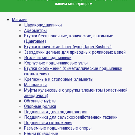
нашим менеджерам
Магазин
Шарикоподшипники
Ареометры
Втулки бесшпоночные, конические, зажимные
(Цанговые)
Втулки конические Тапербуш ( Taper Bushes )
Звездочки цепные для приводных роликовых цепей
Игольчатые подшипники
Корпусные подшипниковые узлы
Втулки скольжения (биметаллические подшипники
скольжения)
Крепежные и стопорные элементы
Манометры
Муфты кулачковые с упругим элементом (эластичной
звездочкой)
Обгонные муфты
Опорные ролики
Подшипники для кондиционеров
Подшипники для сельскохозяйственной техники
Подшипники скольжения
Разъемные подшипниковые опоры
Ремни приводные