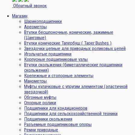
Обратный звонок
Магазин
Шарикоподшипники
Ареометры
Втулки бесшпоночные, конические, зажимные
(Цанговые)
Втулки конические Тапербуш ( Taper Bushes )
Звездочки цепные для приводных роликовых цепей
Игольчатые подшипники
Корпусные подшипниковые узлы
Втулки скольжения (биметаллические подшипники
скольжения)
Крепежные и стопорные элементы
Манометры
Муфты кулачковые с упругим элементом (эластичной
звездочкой)
Обгонные муфты
Опорные ролики
Подшипники для кондиционеров
Подшипники для сельскохозяйственной техники
Подшипники скольжения
Разъемные подшипниковые опоры
Ремни приводные