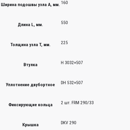
160
Ширина подошвы узла А, мм.
550
Длина L, мм.
225
Толщина узла T, мм.
H 3032×507
Втулка
DH 532×507
Уплотнение двубортное
2 шт. FRM 290/33
Фиксирующие кольца
DKV 290
Крышка