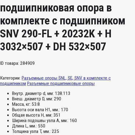
подшипниковая опора в
комплекте с подшипником
SNV 290-FL + 20232K + H
3032×507 + DH 532×507
ID товара: 284909
Категории:
Разъемные опоры SNL, SE, SNV в комплекте с
подшипником
Разъемные подшипниковые опоры
Внутр. диаметр d, мм:
138.113
Внеш. диаметр D, мм:
290
Масса, кг:
53.8
Высота оси вала H1, мм.:
170
Общая высота H, мм:
351
Ширина подошвы узла А, мм.:
160
Длина L, мм.:
550
Толщина узла T, мм.:
225