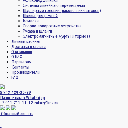
Роликоподшипники
Системы линейного перемещения
Шарнирные головки (наконечники штоков)
Шкивы для ремней
Камлоки
Опорно-поворотные устройства
Рукава и шланги
Электромагнитные муфты и тормоза
Личный кабинет
Доставка и оплата
О компании
О KSX
Партнерам
Контакты
Производители
FAQ
8 812
439-20-39
Пишите нам в
WhatsApp
+7 911
711-11-12
zakaz@ksx.su
Обратный звонок