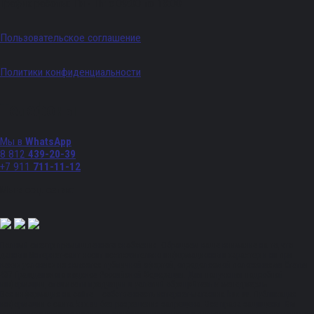
График работы: Пн - Пт с 09:00 по 18:00
Пользовательское соглашение
Политики конфиденциальности
Телефоны
Мы в
WhatsApp
8 812
439-20-39
+7 911
711-11-12
Мы в соц. сетях:
Полный спектр промышленного снабжения. Обращаем ваше внимание на то, что
данный Интернет-сайт носит исключительно информационный характер и ни при
каких условиях не является публичной офертой, определяемой положениями Статьи
437 Гражданского кодекса Российской Федерации. Для получения подробной
информации, стоимости продукции и условий обращайтесь к менеджерам.
Вся информация на сайте – собственность интернет-магазина ksx.su. Публикация
информации с сайта ksx.su без разрешения запрещена. Все права защищены. Вы