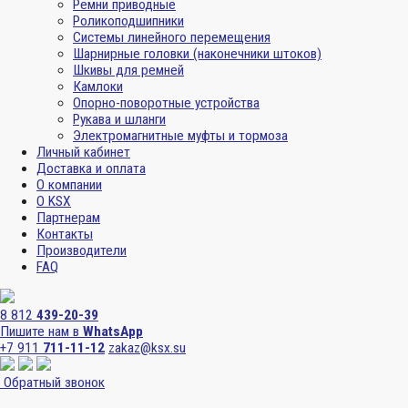
Ремни приводные
Роликоподшипники
Системы линейного перемещения
Шарнирные головки (наконечники штоков)
Шкивы для ремней
Камлоки
Опорно-поворотные устройства
Рукава и шланги
Электромагнитные муфты и тормоза
Личный кабинет
Доставка и оплата
О компании
О KSX
Партнерам
Контакты
Производители
FAQ
8 812
439-20-39
Пишите нам в
WhatsApp
+7 911
711-11-12
zakaz@ksx.su
Обратный звонок