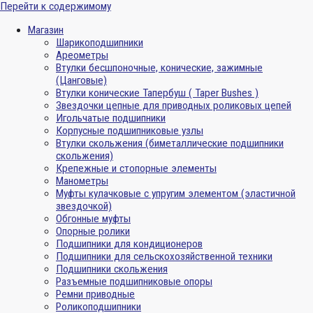
Перейти к содержимому
Магазин
Шарикоподшипники
Ареометры
Втулки бесшпоночные, конические, зажимные
(Цанговые)
Втулки конические Тапербуш ( Taper Bushes )
Звездочки цепные для приводных роликовых цепей
Игольчатые подшипники
Корпусные подшипниковые узлы
Втулки скольжения (биметаллические подшипники
скольжения)
Крепежные и стопорные элементы
Манометры
Муфты кулачковые с упругим элементом (эластичной
звездочкой)
Обгонные муфты
Опорные ролики
Подшипники для кондиционеров
Подшипники для сельскохозяйственной техники
Подшипники скольжения
Разъемные подшипниковые опоры
Ремни приводные
Роликоподшипники