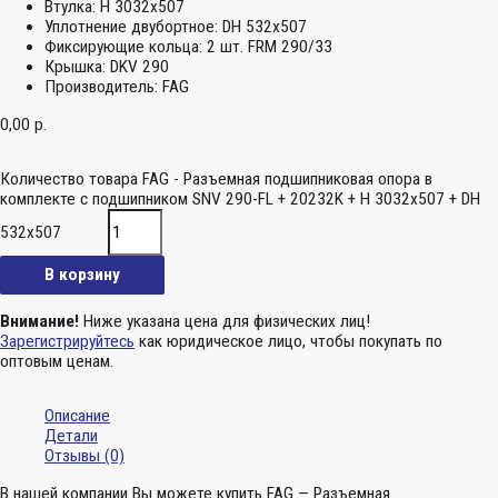
Втулка:
H 3032x507
Уплотнение двубортное:
DH 532x507
Фиксирующие кольца:
2 шт. FRM 290/33
Крышка:
DKV 290
Производитель:
FAG
0,00
р.
Количество товара FAG - Разъемная подшипниковая опора в
комплекте с подшипником SNV 290-FL + 20232K + H 3032x507 + DH
532x507
В корзину
Внимание!
Ниже указана цена для физических лиц!
Зарегистрируйтесь
как юридическое лицо, чтобы покупать по
оптовым ценам.
Описание
Детали
Отзывы (0)
В нашей компании Вы можете купить FAG — Разъемная