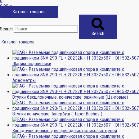
0
0,00
р.
Каталог товаров
Search
Search
Каталог товаров
Шарикоподшипники
Ареометры
Втулки бесшпоночные, конические, зажимные (Цанговые)
Втулки конические Тапербуш ( Taper Bushes )
Звездочки цепные для приводных роликовых цепей