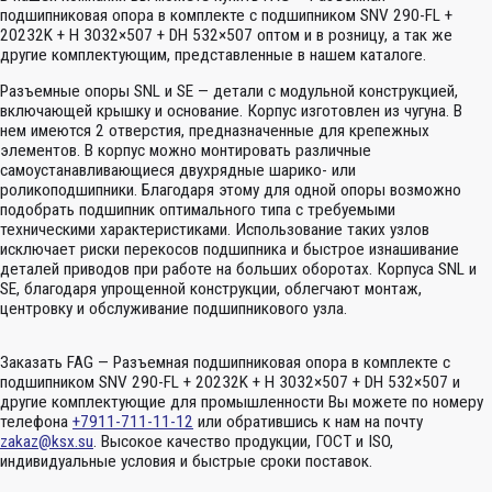
подшипниковая опора в комплекте с подшипником SNV 290-FL +
20232K + H 3032×507 + DH 532×507 оптом и в розницу, а так же
другие комплектующим, представленные в нашем каталоге.
Разъемные опоры SNL и SE — детали с модульной конструкцией,
включающей крышку и основание. Корпус изготовлен из чугуна. В
нем имеются 2 отверстия, предназначенные для крепежных
элементов. В корпус можно монтировать различные
самоустанавливающиеся двухрядные шарико- или
роликоподшипники. Благодаря этому для одной опоры возможно
подобрать подшипник оптимального типа с требуемыми
техническими характеристиками. Использование таких узлов
исключает риски перекосов подшипника и быстрое изнашивание
деталей приводов при работе на больших оборотах. Корпуса SNL и
SE, благодаря упрощенной конструкции, облегчают монтаж,
центровку и обслуживание подшипникового узла.
Заказать FAG — Разъемная подшипниковая опора в комплекте с
подшипником SNV 290-FL + 20232K + H 3032×507 + DH 532×507 и
другие комплектующие для промышленности Вы можете по номеру
телефона
+7911-711-11-12
или обратившись к нам на почту
zakaz@ksx.su
. Высокое качество продукции, ГОСТ и ISO,
индивидуальные условия и быстрые сроки поставок.