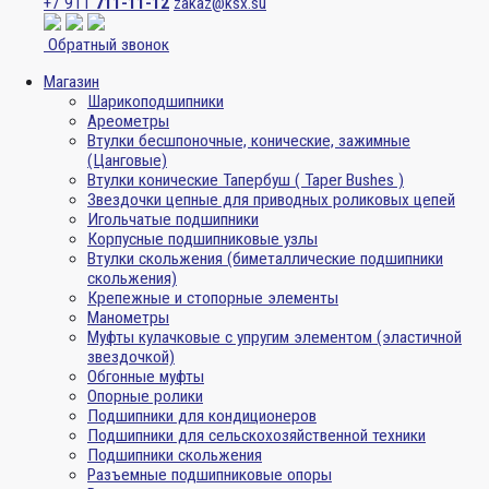
+7 911
711-11-12
zakaz@ksx.su
Обратный звонок
Магазин
Шарикоподшипники
Ареометры
Втулки бесшпоночные, конические, зажимные
(Цанговые)
Втулки конические Тапербуш ( Taper Bushes )
Звездочки цепные для приводных роликовых цепей
Игольчатые подшипники
Корпусные подшипниковые узлы
Втулки скольжения (биметаллические подшипники
скольжения)
Крепежные и стопорные элементы
Манометры
Муфты кулачковые с упругим элементом (эластичной
звездочкой)
Обгонные муфты
Опорные ролики
Подшипники для кондиционеров
Подшипники для сельскохозяйственной техники
Подшипники скольжения
Разъемные подшипниковые опоры