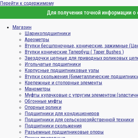
Перейти к содержимому
Для получения точной информации о с
Магазин
Шарикоподшипники
Ареометры
Втулки бесшпоночные, конические, зажимные (Ца
Втулки конические Тапербуш ( Taper Bushes )
Звездочки цепные для приводных роликовых цеп
Игольчатые подшипники
Корпусные подшипниковые узлы
Втулки скольжения (биметаллические подшипник
Крепежные и стопорные элементы
Манометры
Муфты кулачковые с упругим элементом (эластичн
Обгонные муфты
Опорные ролики
Подшипники для кондиционеров
Подшипники для сельскохозяйственной техники
Подшипники скольжения
Разъемные подшипниковые опоры