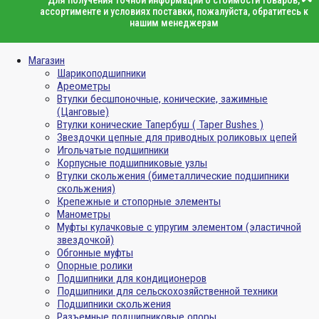
Для получения точной информации о стоимости товаров,
ассортименте и условиях поставки, пожалуйста, обратитесь к
нашим менеджерам
Магазин
Шарикоподшипники
Ареометры
Втулки бесшпоночные, конические, зажимные
(Цанговые)
Втулки конические Тапербуш ( Taper Bushes )
Звездочки цепные для приводных роликовых цепей
Игольчатые подшипники
Корпусные подшипниковые узлы
Втулки скольжения (биметаллические подшипники
скольжения)
Крепежные и стопорные элементы
Манометры
Муфты кулачковые с упругим элементом (эластичной
звездочкой)
Обгонные муфты
Опорные ролики
Подшипники для кондиционеров
Подшипники для сельскохозяйственной техники
Подшипники скольжения
Разъемные подшипниковые опоры