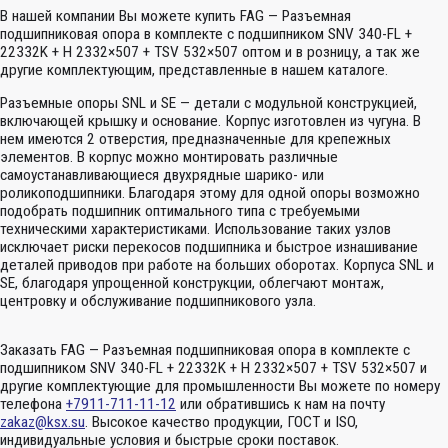
В нашей компании Вы можете купить FAG — Разъемная
подшипниковая опора в комплекте с подшипником SNV 340-FL +
22332K + H 2332×507 + TSV 532×507 оптом и в розницу, а так же
другие комплектующим, представленные в нашем каталоге.
Разъемные опоры SNL и SE — детали с модульной конструкцией,
включающей крышку и основание. Корпус изготовлен из чугуна. В
нем имеются 2 отверстия, предназначенные для крепежных
элементов. В корпус можно монтировать различные
самоустанавливающиеся двухрядные шарико- или
роликоподшипники. Благодаря этому для одной опоры возможно
подобрать подшипник оптимального типа с требуемыми
техническими характеристиками. Использование таких узлов
исключает риски перекосов подшипника и быстрое изнашивание
деталей приводов при работе на больших оборотах. Корпуса SNL и
SE, благодаря упрощенной конструкции, облегчают монтаж,
центровку и обслуживание подшипникового узла.
Заказать FAG — Разъемная подшипниковая опора в комплекте с
подшипником SNV 340-FL + 22332K + H 2332×507 + TSV 532×507 и
другие комплектующие для промышленности Вы можете по номеру
телефона
+7911-711-11-12
или обратившись к нам на почту
zakaz@ksx.su
. Высокое качество продукции, ГОСТ и ISO,
индивидуальные условия и быстрые сроки поставок.