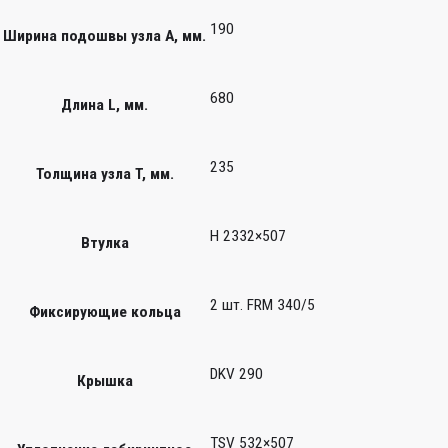
190
Ширина подошвы узла А, мм.
680
Длина L, мм.
235
Толщина узла T, мм.
H 2332×507
Втулка
2 шт. FRM 340/5
Фиксирующие кольца
DKV 290
Крышка
TSV 532×507