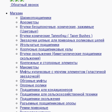
Обратный звонок
Магазин
Шарикоподшипники
Ареометры
Втулки бесшпоночные, конические, зажимные
(Цанговые)
Втулки конические Тапербуш ( Taper Bushes )
Звездочки цепные для приводных роликовых цепей
Игольчатые подшипники
Корпусные подшипниковые узлы
Втулки скольжения (биметаллические подшипники
скольжения)
Крепежные и стопорные элементы
Манометры
Муфты кулачковые с упругим элементом (эластичной
звездочкой)
Обгонные муфты
Опорные ролики
Подшипники для кондиционеров
Подшипники для сельскохозяйственной техники
Подшипники скольжения
Разъемные подшипниковые опоры
Ремни приводные