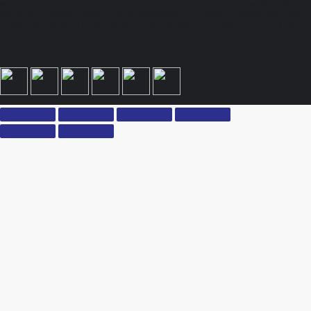
информации с сайта ksx.su без разрешения запрещена. Все права защищены. Вы
принимаете условия политики конфиденциальности и пользовательского соглашения
каждый раз, когда оставляете свои данные в любой форме обратной связи на сайте
ksx.su.