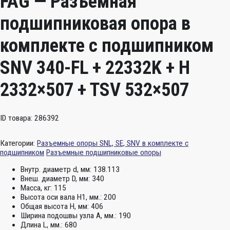
FAG — Разъемная
подшипниковая опора в
комплекте с подшипником
SNV 340-FL + 22332K + H
2332×507 + TSV 532×507
ID товара: 286392
Категории:
Разъемные опоры SNL, SE, SNV в комплекте с
подшипником
Разъемные подшипниковые опоры
Внутр. диаметр d, мм:
138.113
Внеш. диаметр D, мм:
340
Масса, кг:
115
Высота оси вала H1, мм.:
200
Общая высота H, мм:
406
Ширина подошвы узла А, мм.:
190
Длина L, мм.:
680