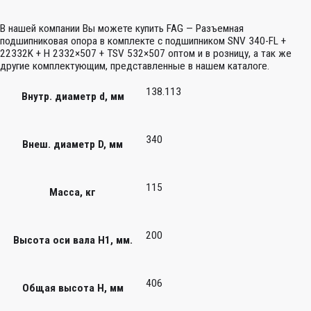
В нашей компании Вы можете купить FAG — Разъемная
подшипниковая опора в комплекте с подшипником SNV 340-FL +
22332K + H 2332×507 + TSV 532×507 оптом и в розницу, а так же
другие комплектующим, представленные в нашем каталоге.
138.113
Внутр. диаметр d, мм
340
Внеш. диаметр D, мм
115
Масса, кг
200
Высота оси вала H1, мм.
406
Общая высота H, мм