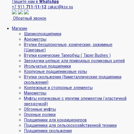
Пишите нам в
WhatsApp
+7 911
711-11-12
zakaz@ksx.su
Обратный звонок
Магазин
Шарикоподшипники
Ареометры
Втулки бесшпоночные, конические, зажимные
(Цанговые)
Втулки конические Тапербуш ( Taper Bushes )
Звездочки цепные для приводных роликовых цепей
Игольчатые подшипники
Корпусные подшипниковые узлы
Втулки скольжения (биметаллические подшипники
скольжения)
Крепежные и стопорные элементы
Манометры
Муфты кулачковые с упругим элементом (эластичной
звездочкой)
Обгонные муфты
Опорные ролики
Подшипники для кондиционеров
Подшипники для сельскохозяйственной техники
Подшипники скольжения