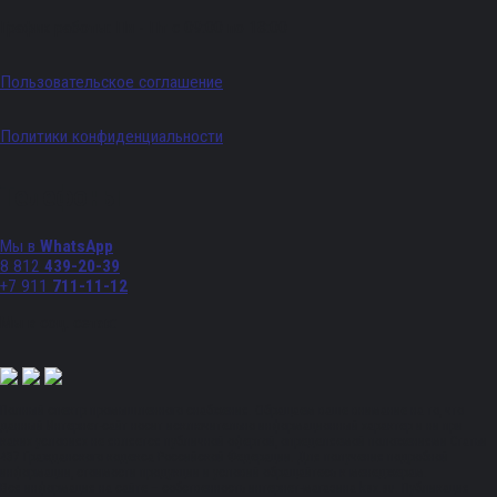
График работы: Пн - Пт с 09:00 по 18:00
Пользовательское соглашение
Политики конфиденциальности
Телефоны
Мы в
WhatsApp
8 812
439-20-39
+7 911
711-11-12
Мы в соц. сетях:
Полный спектр промышленного снабжения. Обращаем ваше внимание на то, что
данный Интернет-сайт носит исключительно информационный характер и ни при
каких условиях не является публичной офертой, определяемой положениями Статьи
437 Гражданского кодекса Российской Федерации. Для получения подробной
информации, стоимости продукции и условий обращайтесь к менеджерам.
Вся информация на сайте – собственность интернет-магазина ksx.su. Публикация