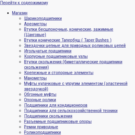
Перейти к содержимому
Магазин
Шарикоподшипники
Ареометры
Втулки бесшпоночные, конические, зажимные
(Цанговые)
Втулки конические Тапербуш ( Taper Bushes )
Звездочки цепные для приводных роликовых цепей
Игольчатые подшипники
Корпусные подшипниковые узлы
Втулки скольжения (биметаллические подшипники
скольжения)
Крепежные и стопорные элементы
Манометры
Муфты кулачковые с упругим элементом (эластичной
звездочкой)
Обгонные муфты
Опорные ролики
Подшипники для кондиционеров
Подшипники для сельскохозяйственной техники
Подшипники скольжения
Разъемные подшипниковые опоры
Ремни приводные
Роликоподшипники