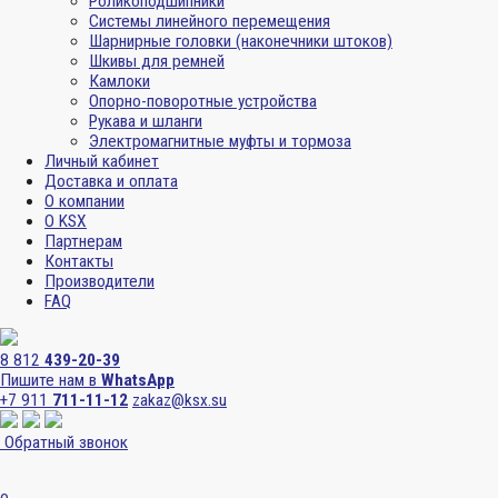
Роликоподшипники
Системы линейного перемещения
Шарнирные головки (наконечники штоков)
Шкивы для ремней
Камлоки
Опорно-поворотные устройства
Рукава и шланги
Электромагнитные муфты и тормоза
Личный кабинет
Доставка и оплата
О компании
О KSX
Партнерам
Контакты
Производители
FAQ
8 812
439-20-39
Пишите нам в
WhatsApp
+7 911
711-11-12
zakaz@ksx.su
Обратный звонок