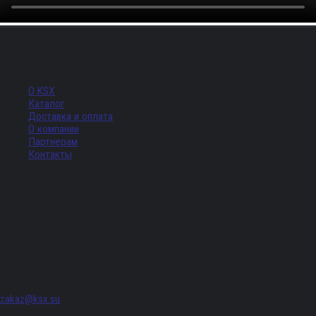
Меню
О KSX
Каталог
Доставка и оплата
О компании
Партнерам
Контакты
Адрес
г. Санкт-Петербург, Придорожная аллея, д. 8, лит. А, ПОМЕЩ. 620
zakaz@ksx.su