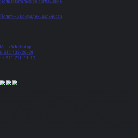
Пользовательское соглашение
Политики конфиденциальности
Телефоны
Мы в
WhatsApp
8 812
439-20-39
+7 911
711-11-12
Мы в соц. сетях:
Полный спектр промышленного снабжения. Обращаем ваше внимание на то, что
данный Интернет-сайт носит исключительно информационный характер и ни при
каких условиях не является публичной офертой, определяемой положениями Статьи
437 Гражданского кодекса Российской Федерации. Для получения подробной
информации, стоимости продукции и условий обращайтесь к менеджерам.
Вся информация на сайте – собственность интернет-магазина ksx.su. Публикация
информации с сайта ksx.su без разрешения запрещена. Все права защищены. Вы
принимаете условия политики конфиденциальности и пользовательского соглашения
каждый раз, когда оставляете свои данные в любой форме обратной связи на сайте
ksx.su.