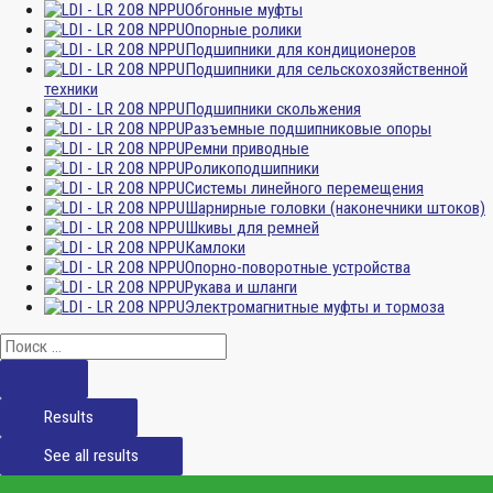
Обгонные муфты
Опорные ролики
Подшипники для кондиционеров
Подшипники для сельскохозяйственной
техники
Подшипники скольжения
Разъемные подшипниковые опоры
Ремни приводные
Роликоподшипники
Системы линейного перемещения
Шарнирные головки (наконечники штоков)
Шкивы для ремней
Камлоки
Опорно-поворотные устройства
Рукава и шланги
Электромагнитные муфты и тормоза
Results
See all results