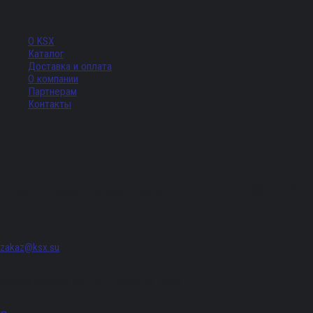
Меню
О KSX
Каталог
Доставка и оплата
О компании
Партнерам
Контакты
Адрес
г. Санкт-Петербург, Придорожная аллея, д. 8, лит. А, ПОМЕЩ. 620
zakaz@ksx.su
График работы: Пн - Пт с 09:00 по 18:00