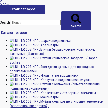
0
0,00
р.
Каталог товаров
Search
Search
Каталог товаров
Шарикоподшипники
Ареометры
Втулки бесшпоночные, конические,
зажимные (Цанговые)
Втулки конические Тапербуш ( Taper
Bushes )
Звездочки цепные для приводных
роликовых цепей
Игольчатые подшипники
Корпусные подшипниковые узлы
Втулки скольжения (биметаллические
подшипники скольжения)
Крепежные и стопорные элементы
Манометры
Муфты кулачковые с упругим элементом
(эластичной звездочкой)