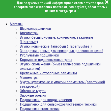
Для получения точной информации о стоимости товаров,
ассортименте и условиях поставки, пожалуйста, обратитесь к
нашим менеджерам
Магазин
Шарикоподшипники
Ареометры
Втулки бесшпоночные, конические, зажимные
(Цанговые)
Втулки конические Тапербуш ( Taper Bushes )
Звездочки цепные для приводных роликовых цепей
Игольчатые подшипники
Корпусные подшипниковые узлы
Втулки скольжения (биметаллические подшипники
скольжения)
Крепежные и стопорные элементы
Манометры
Муфты кулачковые с упругим элементом (эластичной
звездочкой)
Обгонные муфты
Опорные ролики
Подшипники для кондиционеров
Подшипники для сельскохозяйственной техники
Подшипники скольжения