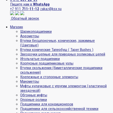
Пишите нам в
WhatsApp
+7 911
711-11-12
zakaz@ksx.su
Обратный звонок
Магазин
Шарикоподшипники
Ареометры
Втулки бесшпоночные, конические, зажимные
(Цанговые)
Втулки конические Тапербуш ( Taper Bushes )
Звездочки цепные для приводных роликовых цепей
Игольчатые подшипники
Корпусные подшипниковые узлы
Втулки скольжения (биметаллические подшипники
скольжения)
Крепежные и стопорные элементы
Манометры
Муфты кулачковые с упругим элементом (эластичной
звездочкой)
Обгонные муфты
Опорные ролики
Подшипники для кондиционеров
Подшипники для сельскохозяйственной техники