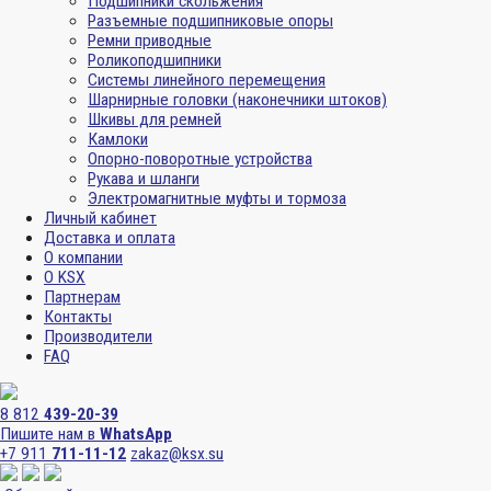
Подшипники скольжения
Разъемные подшипниковые опоры
Ремни приводные
Роликоподшипники
Системы линейного перемещения
Шарнирные головки (наконечники штоков)
Шкивы для ремней
Камлоки
Опорно-поворотные устройства
Рукава и шланги
Электромагнитные муфты и тормоза
Личный кабинет
Доставка и оплата
О компании
О KSX
Партнерам
Контакты
Производители
FAQ
8 812
439-20-39
Пишите нам в
WhatsApp
+7 911
711-11-12
zakaz@ksx.su