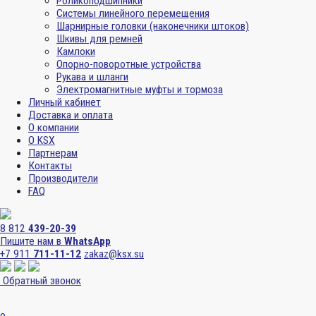
Роликоподшипники
Системы линейного перемещения
Шарнирные головки (наконечники штоков)
Шкивы для ремней
Камлоки
Опорно-поворотные устройства
Рукава и шланги
Электромагнитные муфты и тормоза
Личный кабинет
Доставка и оплата
О компании
О KSX
Партнерам
Контакты
Производители
FAQ
8 812
439-20-39
Пишите нам в
WhatsApp
+7 911
711-11-12
zakaz@ksx.su
Обратный звонок