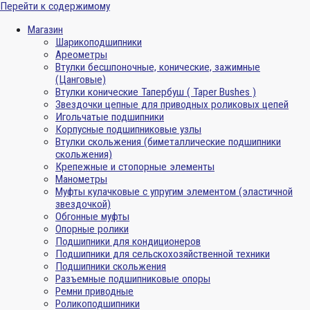
Перейти к содержимому
Магазин
Шарикоподшипники
Ареометры
Втулки бесшпоночные, конические, зажимные
(Цанговые)
Втулки конические Тапербуш ( Taper Bushes )
Звездочки цепные для приводных роликовых цепей
Игольчатые подшипники
Корпусные подшипниковые узлы
Втулки скольжения (биметаллические подшипники
скольжения)
Крепежные и стопорные элементы
Манометры
Муфты кулачковые с упругим элементом (эластичной
звездочкой)
Обгонные муфты
Опорные ролики
Подшипники для кондиционеров
Подшипники для сельскохозяйственной техники
Подшипники скольжения
Разъемные подшипниковые опоры
Ремни приводные
Роликоподшипники