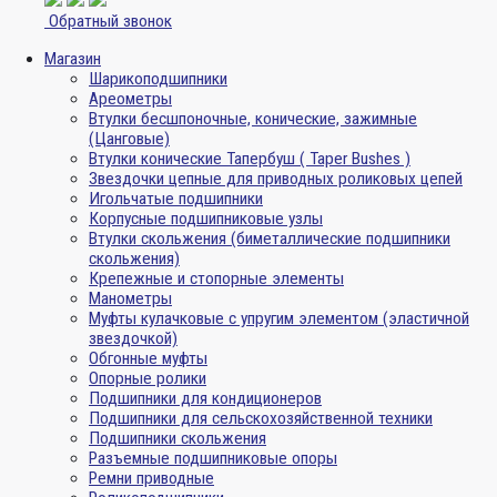
Обратный звонок
Магазин
Шарикоподшипники
Ареометры
Втулки бесшпоночные, конические, зажимные
(Цанговые)
Втулки конические Тапербуш ( Taper Bushes )
Звездочки цепные для приводных роликовых цепей
Игольчатые подшипники
Корпусные подшипниковые узлы
Втулки скольжения (биметаллические подшипники
скольжения)
Крепежные и стопорные элементы
Манометры
Муфты кулачковые с упругим элементом (эластичной
звездочкой)
Обгонные муфты
Опорные ролики
Подшипники для кондиционеров
Подшипники для сельскохозяйственной техники
Подшипники скольжения
Разъемные подшипниковые опоры
Ремни приводные