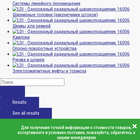
Системы линейного перемещения
Шарнирные головки (наконечники штоков)
Шкивы для ремней
Камлоки
Опорно-поворотные устройства
Рукава и шланги
Электромагнитные муфты и тормоза
Results
See all results
Для получения точной информации о стоимости товаров,
ассортименте и условиях поставки, пожалуйста, обратитесь к
нашим менеджерам