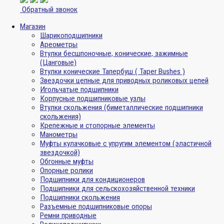
Обратный звонок
Магазин
Шарикоподшипники
Ареометры
Втулки бесшпоночные, конические, зажимные
(Цанговые)
Втулки конические Тапербуш ( Taper Bushes )
Звездочки цепные для приводных роликовых цепей
Игольчатые подшипники
Корпусные подшипниковые узлы
Втулки скольжения (биметаллические подшипники
скольжения)
Крепежные и стопорные элементы
Манометры
Муфты кулачковые с упругим элементом (эластичной
звездочкой)
Обгонные муфты
Опорные ролики
Подшипники для кондиционеров
Подшипники для сельскохозяйственной техники
Подшипники скольжения
Разъемные подшипниковые опоры
Ремни приводные