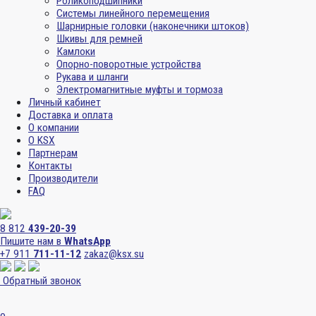
Роликоподшипники
Системы линейного перемещения
Шарнирные головки (наконечники штоков)
Шкивы для ремней
Камлоки
Опорно-поворотные устройства
Рукава и шланги
Электромагнитные муфты и тормоза
Личный кабинет
Доставка и оплата
О компании
О KSX
Партнерам
Контакты
Производители
FAQ
8 812
439-20-39
Пишите нам в
WhatsApp
+7 911
711-11-12
zakaz@ksx.su
Обратный звонок