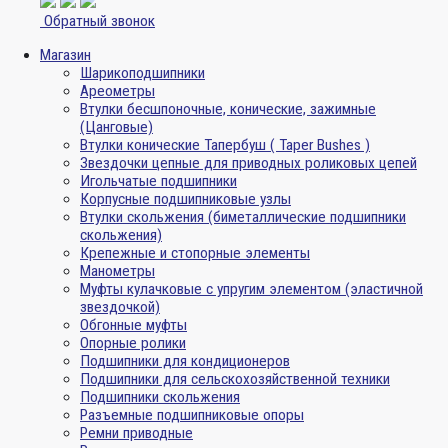
Обратный звонок
Магазин
Шарикоподшипники
Ареометры
Втулки бесшпоночные, конические, зажимные
(Цанговые)
Втулки конические Тапербуш ( Taper Bushes )
Звездочки цепные для приводных роликовых цепей
Игольчатые подшипники
Корпусные подшипниковые узлы
Втулки скольжения (биметаллические подшипники
скольжения)
Крепежные и стопорные элементы
Манометры
Муфты кулачковые с упругим элементом (эластичной
звездочкой)
Обгонные муфты
Опорные ролики
Подшипники для кондиционеров
Подшипники для сельскохозяйственной техники
Подшипники скольжения
Разъемные подшипниковые опоры
Ремни приводные