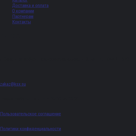
Каталог
Доставка и оплата
О компании
Партнерам
Контакты
Адрес
г. Санкт-Петербург, Придорожная аллея, д. 8, лит. А, ПОМЕЩ. 620
zakaz@ksx.su
График работы: Пн - Пт с 09:00 по 18:00
Пользовательское соглашение
Политики конфиденциальности