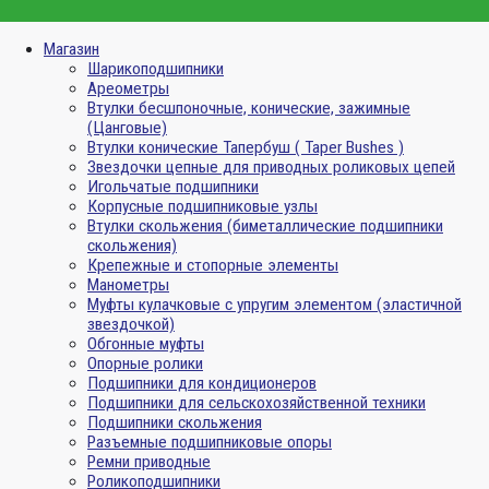
Магазин
Шарикоподшипники
Ареометры
Втулки бесшпоночные, конические, зажимные
(Цанговые)
Втулки конические Тапербуш ( Taper Bushes )
Звездочки цепные для приводных роликовых цепей
Игольчатые подшипники
Корпусные подшипниковые узлы
Втулки скольжения (биметаллические подшипники
скольжения)
Крепежные и стопорные элементы
Манометры
Муфты кулачковые с упругим элементом (эластичной
звездочкой)
Обгонные муфты
Опорные ролики
Подшипники для кондиционеров
Подшипники для сельскохозяйственной техники
Подшипники скольжения
Разъемные подшипниковые опоры
Ремни приводные
Роликоподшипники