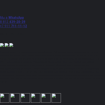
Телефоны
Мы в
WhatsApp
8 812
439-20-39
+7 911
711-11-12
Мы в соц. сетях:
Полный спектр промышленного снабжения. Обращаем ваше внимание на то, что
данный Интернет-сайт носит исключительно информационный характер и ни при
каких условиях не является публичной офертой, определяемой положениями Статьи
437 Гражданского кодекса Российской Федерации. Для получения подробной
информации, стоимости продукции и условий обращайтесь к менеджерам.
Вся информация на сайте – собственность интернет-магазина ksx.su. Публикация
информации с сайта ksx.su без разрешения запрещена. Все права защищены. Вы
принимаете условия политики конфиденциальности и пользовательского соглашения
каждый раз, когда оставляете свои данные в любой форме обратной связи на сайте
ksx.su.