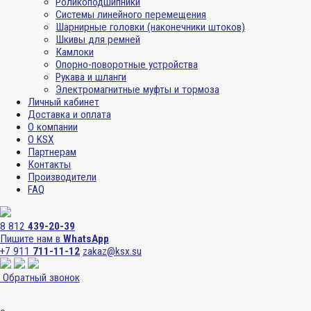
Роликоподшипники
Системы линейного перемещения
Шарнирные головки (наконечники штоков)
Шкивы для ремней
Камлоки
Опорно-поворотные устройства
Рукава и шланги
Электромагнитные муфты и тормоза
Личный кабинет
Доставка и оплата
О компании
О KSX
Партнерам
Контакты
Производители
FAQ
8 812
439-20-39
Пишите нам в
WhatsApp
+7 911
711-11-12
zakaz@ksx.su
Обратный звонок