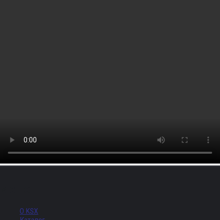
Меню
О KSX