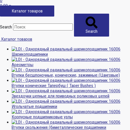
0
0,00
р.
Каталог товаров
Search
Search
Каталог товаров
Шарикоподшипники
Ареометры
Втулки бесшпоночные, конические, зажимные (Цанговые)
Втулки конические Тапербуш ( Taper Bushes )
Звездочки цепные для приводных роликовых цепей
Игольчатые подшипники
Корпусные подшипниковые узлы
Втулки скольжения (биметаллические подшипники