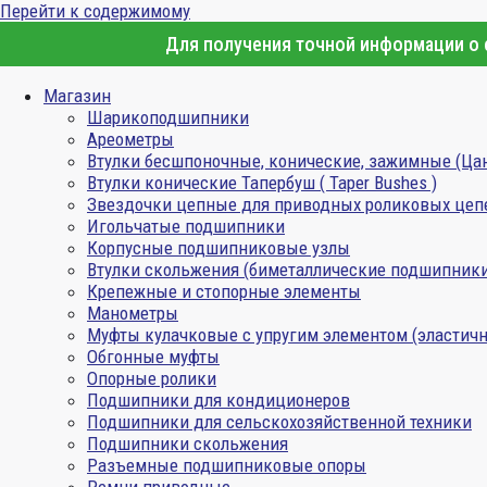
Перейти к содержимому
Для получения точной информации о с
Магазин
Шарикоподшипники
Ареометры
Втулки бесшпоночные, конические, зажимные (Ца
Втулки конические Тапербуш ( Taper Bushes )
Звездочки цепные для приводных роликовых цеп
Игольчатые подшипники
Корпусные подшипниковые узлы
Втулки скольжения (биметаллические подшипник
Крепежные и стопорные элементы
Манометры
Муфты кулачковые с упругим элементом (эластичн
Обгонные муфты
Опорные ролики
Подшипники для кондиционеров
Подшипники для сельскохозяйственной техники
Подшипники скольжения
Разъемные подшипниковые опоры