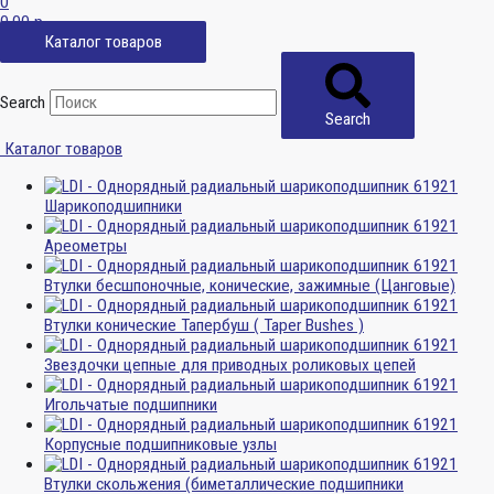
0
0,00
р.
Каталог товаров
Search
Search
Каталог товаров
Шарикоподшипники
Ареометры
Втулки бесшпоночные, конические, зажимные (Цанговые)
Втулки конические Тапербуш ( Taper Bushes )
Звездочки цепные для приводных роликовых цепей
Игольчатые подшипники
Корпусные подшипниковые узлы
Втулки скольжения (биметаллические подшипники