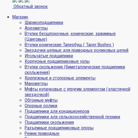
Обратный звонок
Магазин
Шарикоподшипники
Ареометры
Втулки бесшпоночные, конические, зажимные
(Цанговые)
Втулки конические Тапербуш ( Taper Bushes )
Звездочки цепные для приводных роликовых цепей
Игольчатые подшипники
Корпусные подшипниковые узлы
Втулки скольжения (биметаллические подшипники
скольжения)
Крепежные и стопорные элементы
Манометры
Муфты кулачковые с упругим элементом (эластичной
звездочкой)
Обгонные муфты
Опорные ролики
Подшипники для кондиционеров
Подшипники для сельскохозяйственной техники
Подшипники скольжения
Разъемные подшипниковые опоры
Ремни приводные