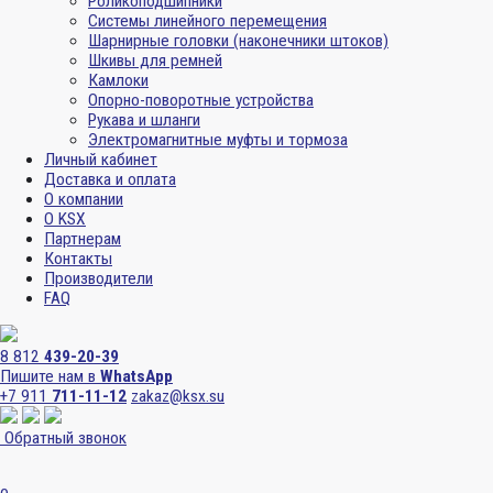
Роликоподшипники
Системы линейного перемещения
Шарнирные головки (наконечники штоков)
Шкивы для ремней
Камлоки
Опорно-поворотные устройства
Рукава и шланги
Электромагнитные муфты и тормоза
Личный кабинет
Доставка и оплата
О компании
О KSX
Партнерам
Контакты
Производители
FAQ
8 812
439-20-39
Пишите нам в
WhatsApp
+7 911
711-11-12
zakaz@ksx.su
Обратный звонок