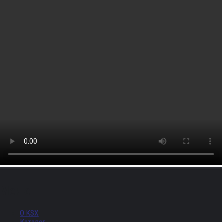
Меню
О KSX