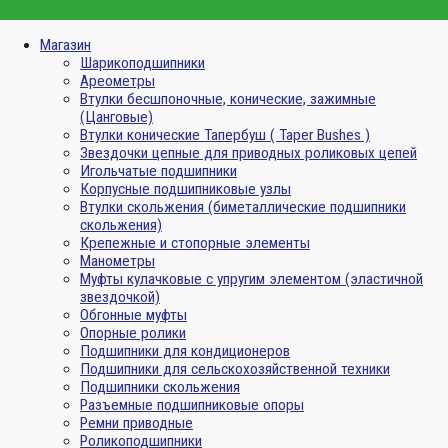
Магазин
Шарикоподшипники
Ареометры
Втулки бесшпоночные, конические, зажимные
(Цанговые)
Втулки конические Тапербуш ( Taper Bushes )
Звездочки цепные для приводных роликовых цепей
Игольчатые подшипники
Корпусные подшипниковые узлы
Втулки скольжения (биметаллические подшипники
скольжения)
Крепежные и стопорные элементы
Манометры
Муфты кулачковые с упругим элементом (эластичной
звездочкой)
Обгонные муфты
Опорные ролики
Подшипники для кондиционеров
Подшипники для сельскохозяйственной техники
Подшипники скольжения
Разъемные подшипниковые опоры
Ремни приводные
Роликоподшипники