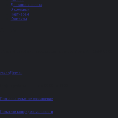
Каталог
Доставка и оплата
О компании
Партнерам
Контакты
Адрес
г. Санкт-Петербург, Придорожная аллея, д. 8, лит. А, ПОМЕЩ. 620
zakaz@ksx.su
График работы: Пн - Пт с 09:00 по 18:00
Пользовательское соглашение
Политики конфиденциальности