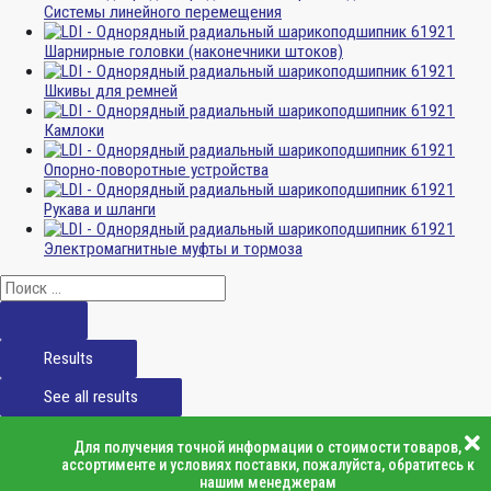
Системы линейного перемещения
Шарнирные головки (наконечники штоков)
Шкивы для ремней
Камлоки
Опорно-поворотные устройства
Рукава и шланги
Электромагнитные муфты и тормоза
Results
See all results
Для получения точной информации о стоимости товаров,
ассортименте и условиях поставки, пожалуйста, обратитесь к
нашим менеджерам