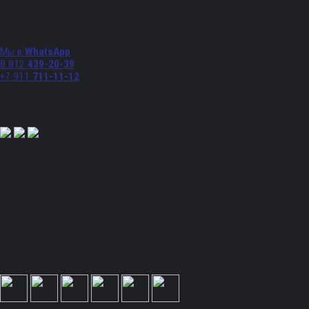
Телефоны
Мы в
WhatsApp
8 812
439-20-39
+7 911
711-11-12
Мы в соц. сетях:
Полный спектр промышленного снабжения. Обращаем ваше внимание на то, что
данный Интернет-сайт носит исключительно информационный характер и ни при
каких условиях не является публичной офертой, определяемой положениями Статьи
437 Гражданского кодекса Российской Федерации. Для получения подробной
информации, стоимости продукции и условий обращайтесь к менеджерам.
Вся информация на сайте – собственность интернет-магазина ksx.su. Публикация
информации с сайта ksx.su без разрешения запрещена. Все права защищены. Вы
принимаете условия политики конфиденциальности и пользовательского соглашения
каждый раз, когда оставляете свои данные в любой форме обратной связи на сайте
ksx.su.