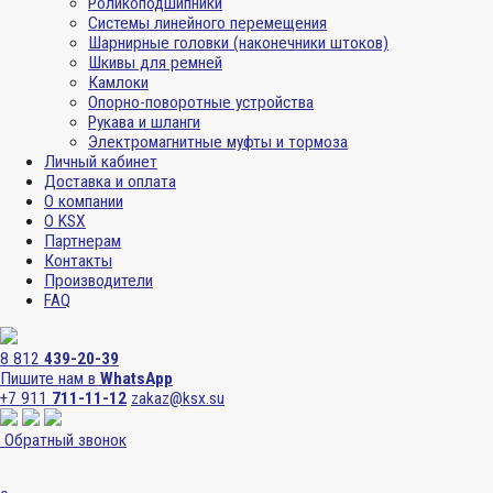
Роликоподшипники
Системы линейного перемещения
Шарнирные головки (наконечники штоков)
Шкивы для ремней
Камлоки
Опорно-поворотные устройства
Рукава и шланги
Электромагнитные муфты и тормоза
Личный кабинет
Доставка и оплата
О компании
О KSX
Партнерам
Контакты
Производители
FAQ
8 812
439-20-39
Пишите нам в
WhatsApp
+7 911
711-11-12
zakaz@ksx.su
Обратный звонок