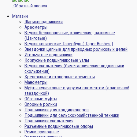
Обратный звонок
Магазин
Шарикоподшипники
Ареометры
Втулки бесшпоночные, конические, зажимные
(Цанговые)
Втулки конические Тапербуш ( Taper Bushes )
Звездочки цепные для приводных роликовых цепей
Игольчатые подшипники
Корпусные подшипниковые узлы
Втулки скольжения (биметаллические подшипники
скольжения)
Крепежные и стопорные элементы
Манометры
Муфты кулачковые с упругим элементом (эластичной
звездочкой)
Обгонные муфты
Опорные ролики
Подшипники для кондиционеров
Подшипники для сельскохозяйственной техники
Подшипники скольжения
Разъемные подшипниковые опоры
Ремни приводные