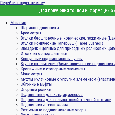
Перейти к содержимому
Для получения точной информации о с
Магазин
Шарикоподшипники
Ареометры
Втулки бесшпоночные, конические, зажимные (Ца
Втулки конические Тапербуш ( Taper Bushes )
Звездочки цепные для приводных роликовых цеп
Игольчатые подшипники
Корпусные подшипниковые узлы
Втулки скольжения (биметаллические подшипник
Крепежные и стопорные элементы
Манометры
Муфты кулачковые с упругим элементом (эластичн
Обгонные муфты
Опорные ролики
Подшипники для кондиционеров
Подшипники для сельскохозяйственной техники
Подшипники скольжения
Разъемные подшипниковые опоры