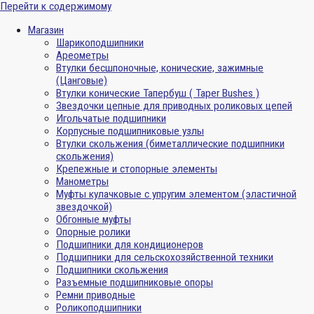
Перейти к содержимому
Магазин
Шарикоподшипники
Ареометры
Втулки бесшпоночные, конические, зажимные
(Цанговые)
Втулки конические Тапербуш ( Taper Bushes )
Звездочки цепные для приводных роликовых цепей
Игольчатые подшипники
Корпусные подшипниковые узлы
Втулки скольжения (биметаллические подшипники
скольжения)
Крепежные и стопорные элементы
Манометры
Муфты кулачковые с упругим элементом (эластичной
звездочкой)
Обгонные муфты
Опорные ролики
Подшипники для кондиционеров
Подшипники для сельскохозяйственной техники
Подшипники скольжения
Разъемные подшипниковые опоры
Ремни приводные
Роликоподшипники