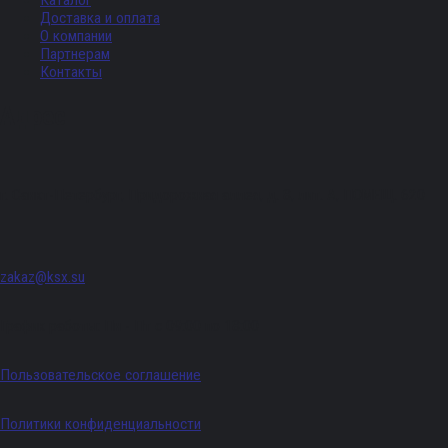
Каталог
Доставка и оплата
О компании
Партнерам
Контакты
Адрес
г. Санкт-Петербург, Придорожная аллея, д. 8, лит. А, ПОМЕЩ. 620
zakaz@ksx.su
График работы: Пн - Пт с 09:00 по 18:00
Пользовательское соглашение
Политики конфиденциальности