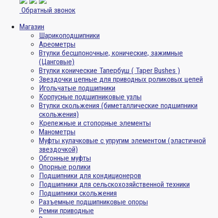
Обратный звонок
Магазин
Шарикоподшипники
Ареометры
Втулки бесшпоночные, конические, зажимные
(Цанговые)
Втулки конические Тапербуш ( Taper Bushes )
Звездочки цепные для приводных роликовых цепей
Игольчатые подшипники
Корпусные подшипниковые узлы
Втулки скольжения (биметаллические подшипники
скольжения)
Крепежные и стопорные элементы
Манометры
Муфты кулачковые с упругим элементом (эластичной
звездочкой)
Обгонные муфты
Опорные ролики
Подшипники для кондиционеров
Подшипники для сельскохозяйственной техники
Подшипники скольжения
Разъемные подшипниковые опоры
Ремни приводные