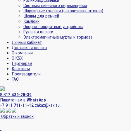
Роликоподшипники
Системы линейного перемещения
Шарнирные головки (наконечники штоков)
Шкивы для ремней
Камлоки
Опорно-поворотные устройства
Рукава и шланги
Электромагнитные муфты и тормоза
Личный кабинет
Доставка и оплата
О компании
О KSX
Партнерам
Контакты
Производители
FAQ
8 812
439-20-39
Пишите нам в
WhatsApp
+7 911
711-11-12
zakaz@ksx.su
Обратный звонок