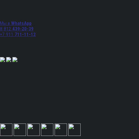
Телефоны
Мы в
WhatsApp
8 812
439-20-39
+7 911
711-11-12
Мы в соц. сетях:
Полный спектр промышленного снабжения. Обращаем ваше внимание на то, что
данный Интернет-сайт носит исключительно информационный характер и ни при
каких условиях не является публичной офертой, определяемой положениями Статьи
437 Гражданского кодекса Российской Федерации. Для получения подробной
информации, стоимости продукции и условий обращайтесь к менеджерам.
Вся информация на сайте – собственность интернет-магазина ksx.su. Публикация
информации с сайта ksx.su без разрешения запрещена. Все права защищены. Вы
принимаете условия политики конфиденциальности и пользовательского соглашения
каждый раз, когда оставляете свои данные в любой форме обратной связи на сайте
ksx.su.