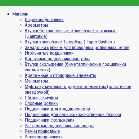
Магазин
Шарикоподшипники
Ареометры
Втулки бесшпоночные, конические, зажимные
(Цанговые)
Втулки конические Тапербуш ( Taper Bushes )
Звездочки цепные для приводных роликовых цепей
Игольчатые подшипники
Корпусные подшипниковые узлы
Втулки скольжения (биметаллические подшипники
скольжения)
Крепежные и стопорные элементы
Манометры
Муфты кулачковые с упругим элементом (эластичной
звездочкой)
Обгонные муфты
Опорные ролики
Подшипники для кондиционеров
Подшипники для сельскохозяйственной техники
Подшипники скольжения
Разъемные подшипниковые опоры
Ремни приводные
Роликоподшипники