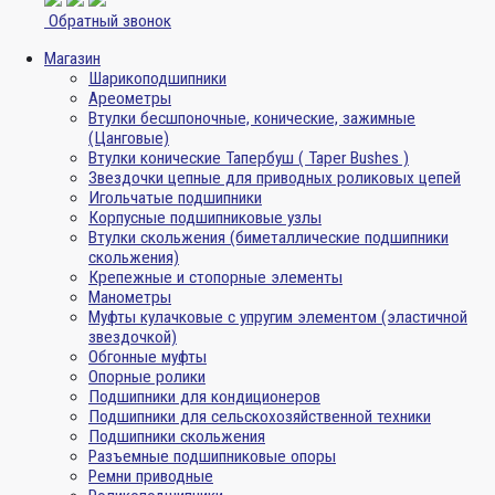
Обратный звонок
Магазин
Шарикоподшипники
Ареометры
Втулки бесшпоночные, конические, зажимные
(Цанговые)
Втулки конические Тапербуш ( Taper Bushes )
Звездочки цепные для приводных роликовых цепей
Игольчатые подшипники
Корпусные подшипниковые узлы
Втулки скольжения (биметаллические подшипники
скольжения)
Крепежные и стопорные элементы
Манометры
Муфты кулачковые с упругим элементом (эластичной
звездочкой)
Обгонные муфты
Опорные ролики
Подшипники для кондиционеров
Подшипники для сельскохозяйственной техники
Подшипники скольжения
Разъемные подшипниковые опоры
Ремни приводные