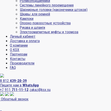
Роликоподшипники
Системы линейного перемещения
Шарнирные головки (наконечники штоков)
Шкивы для ремней
Камлоки
Опорно-поворотные устройства
Рукава и шланги
Электромагнитные муфты и тормоза
Личный кабинет
Доставка и оплата
О компании
О KSX
Партнерам
Контакты
Производители
FAQ
8 812
439-20-39
Пишите нам в
WhatsApp
+7 911
711-11-12
zakaz@ksx.su
Обратный звонок