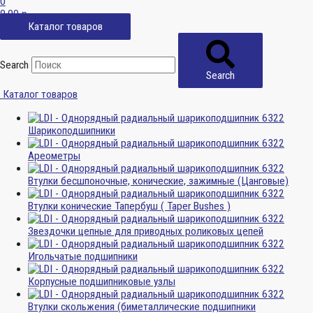
0
0,00
р.
Каталог товаров
Search
Search
Каталог товаров
Шарикоподшипники
Ареометры
Втулки бесшпоночные, конические, зажимные (Цанговые)
Втулки конические Тапербуш ( Taper Bushes )
Звездочки цепные для приводных роликовых цепей
Игольчатые подшипники
Корпусные подшипниковые узлы
Втулки скольжения (биметаллические подшипники