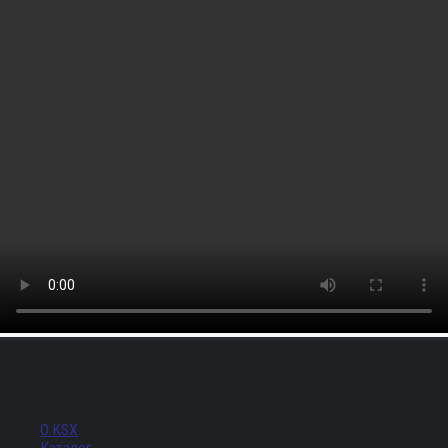
Меню
О KSX