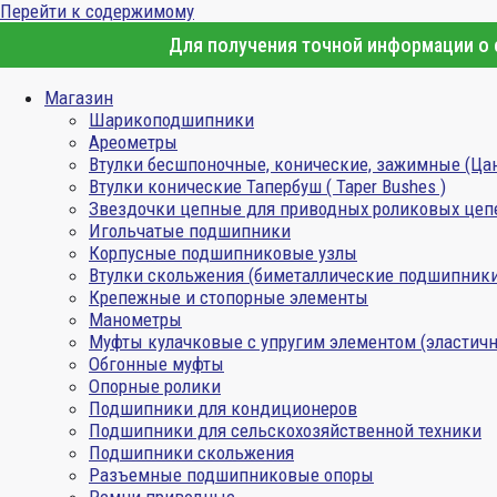
Перейти к содержимому
Для получения точной информации о с
Магазин
Шарикоподшипники
Ареометры
Втулки бесшпоночные, конические, зажимные (Ца
Втулки конические Тапербуш ( Taper Bushes )
Звездочки цепные для приводных роликовых цеп
Игольчатые подшипники
Корпусные подшипниковые узлы
Втулки скольжения (биметаллические подшипник
Крепежные и стопорные элементы
Манометры
Муфты кулачковые с упругим элементом (эластичн
Обгонные муфты
Опорные ролики
Подшипники для кондиционеров
Подшипники для сельскохозяйственной техники
Подшипники скольжения
Разъемные подшипниковые опоры