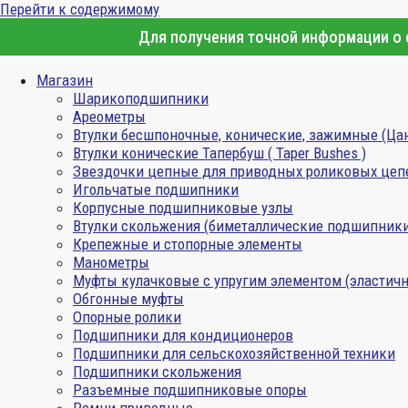
Перейти к содержимому
Для получения точной информации о с
Магазин
Шарикоподшипники
Ареометры
Втулки бесшпоночные, конические, зажимные (Ца
Втулки конические Тапербуш ( Taper Bushes )
Звездочки цепные для приводных роликовых цеп
Игольчатые подшипники
Корпусные подшипниковые узлы
Втулки скольжения (биметаллические подшипник
Крепежные и стопорные элементы
Манометры
Муфты кулачковые с упругим элементом (эластичн
Обгонные муфты
Опорные ролики
Подшипники для кондиционеров
Подшипники для сельскохозяйственной техники
Подшипники скольжения
Разъемные подшипниковые опоры