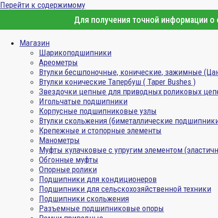
Перейти к содержимому
Для получения точной информации о с
Магазин
Шарикоподшипники
Ареометры
Втулки бесшпоночные, конические, зажимные (Ца
Втулки конические Тапербуш ( Taper Bushes )
Звездочки цепные для приводных роликовых цеп
Игольчатые подшипники
Корпусные подшипниковые узлы
Втулки скольжения (биметаллические подшипник
Крепежные и стопорные элементы
Манометры
Муфты кулачковые с упругим элементом (эластичн
Обгонные муфты
Опорные ролики
Подшипники для кондиционеров
Подшипники для сельскохозяйственной техники
Подшипники скольжения
Разъемные подшипниковые опоры