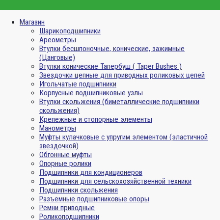
Магазин
Шарикоподшипники
Ареометры
Втулки бесшпоночные, конические, зажимные
(Цанговые)
Втулки конические Тапербуш ( Taper Bushes )
Звездочки цепные для приводных роликовых цепей
Игольчатые подшипники
Корпусные подшипниковые узлы
Втулки скольжения (биметаллические подшипники
скольжения)
Крепежные и стопорные элементы
Манометры
Муфты кулачковые с упругим элементом (эластичной
звездочкой)
Обгонные муфты
Опорные ролики
Подшипники для кондиционеров
Подшипники для сельскохозяйственной техники
Подшипники скольжения
Разъемные подшипниковые опоры
Ремни приводные
Роликоподшипники