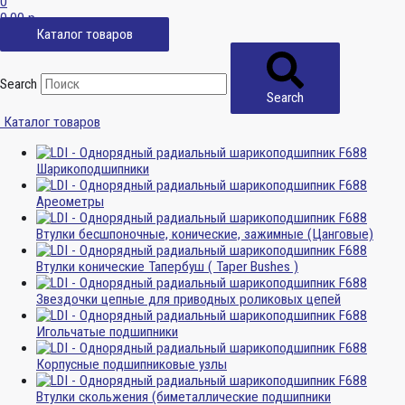
0
0,00
р.
Каталог товаров
Search
Search
Каталог товаров
Шарикоподшипники
Ареометры
Втулки бесшпоночные, конические, зажимные (Цанговые)
Втулки конические Тапербуш ( Taper Bushes )
Звездочки цепные для приводных роликовых цепей
Игольчатые подшипники
Корпусные подшипниковые узлы
Втулки скольжения (биметаллические подшипники