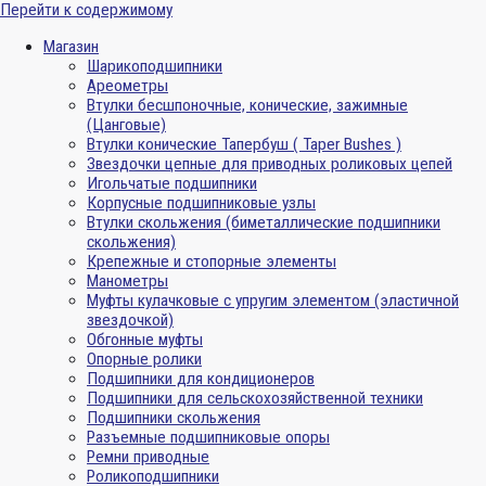
Перейти к содержимому
Магазин
Шарикоподшипники
Ареометры
Втулки бесшпоночные, конические, зажимные
(Цанговые)
Втулки конические Тапербуш ( Taper Bushes )
Звездочки цепные для приводных роликовых цепей
Игольчатые подшипники
Корпусные подшипниковые узлы
Втулки скольжения (биметаллические подшипники
скольжения)
Крепежные и стопорные элементы
Манометры
Муфты кулачковые с упругим элементом (эластичной
звездочкой)
Обгонные муфты
Опорные ролики
Подшипники для кондиционеров
Подшипники для сельскохозяйственной техники
Подшипники скольжения
Разъемные подшипниковые опоры
Ремни приводные
Роликоподшипники