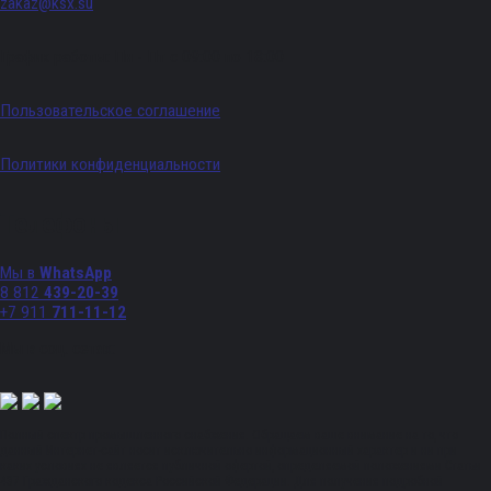
zakaz@ksx.su
График работы: Пн - Пт с 09:00 по 18:00
Пользовательское соглашение
Политики конфиденциальности
Телефоны
Мы в
WhatsApp
8 812
439-20-39
+7 911
711-11-12
Мы в соц. сетях:
Полный спектр промышленного снабжения. Обращаем ваше внимание на то, что
данный Интернет-сайт носит исключительно информационный характер и ни при
каких условиях не является публичной офертой, определяемой положениями Статьи
437 Гражданского кодекса Российской Федерации. Для получения подробной