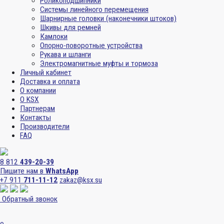
Роликоподшипники
Системы линейного перемещения
Шарнирные головки (наконечники штоков)
Шкивы для ремней
Камлоки
Опорно-поворотные устройства
Рукава и шланги
Электромагнитные муфты и тормоза
Личный кабинет
Доставка и оплата
О компании
О KSX
Партнерам
Контакты
Производители
FAQ
8 812
439-20-39
Пишите нам в
WhatsApp
+7 911
711-11-12
zakaz@ksx.su
Обратный звонок