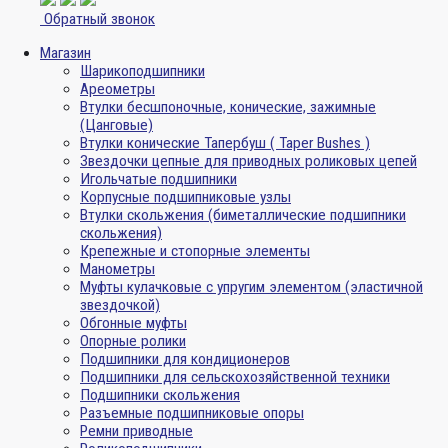
Обратный звонок
Магазин
Шарикоподшипники
Ареометры
Втулки бесшпоночные, конические, зажимные
(Цанговые)
Втулки конические Тапербуш ( Taper Bushes )
Звездочки цепные для приводных роликовых цепей
Игольчатые подшипники
Корпусные подшипниковые узлы
Втулки скольжения (биметаллические подшипники
скольжения)
Крепежные и стопорные элементы
Манометры
Муфты кулачковые с упругим элементом (эластичной
звездочкой)
Обгонные муфты
Опорные ролики
Подшипники для кондиционеров
Подшипники для сельскохозяйственной техники
Подшипники скольжения
Разъемные подшипниковые опоры
Ремни приводные