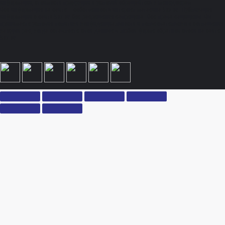
информации, стоимости продукции и условий обращайтесь к менеджерам.
Вся информация на сайте – собственность интернет-магазина ksx.su. Публикация
информации с сайта ksx.su без разрешения запрещена. Все права защищены. Вы
принимаете условия политики конфиденциальности и пользовательского соглашения
каждый раз, когда оставляете свои данные в любой форме обратной связи на сайте
ksx.su.