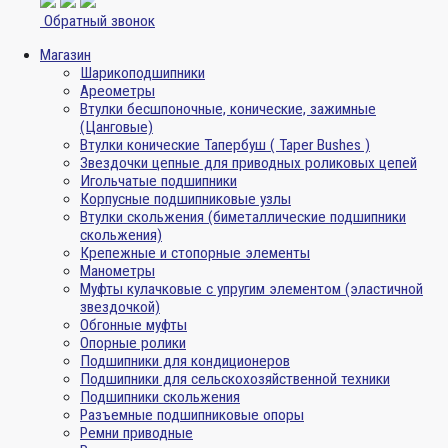
Обратный звонок
Магазин
Шарикоподшипники
Ареометры
Втулки бесшпоночные, конические, зажимные
(Цанговые)
Втулки конические Тапербуш ( Taper Bushes )
Звездочки цепные для приводных роликовых цепей
Игольчатые подшипники
Корпусные подшипниковые узлы
Втулки скольжения (биметаллические подшипники
скольжения)
Крепежные и стопорные элементы
Манометры
Муфты кулачковые с упругим элементом (эластичной
звездочкой)
Обгонные муфты
Опорные ролики
Подшипники для кондиционеров
Подшипники для сельскохозяйственной техники
Подшипники скольжения
Разъемные подшипниковые опоры
Ремни приводные