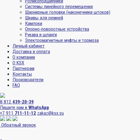
Роликоподшипники
Системы линейного перемещения
Шарнирные головки (наконечники штоков)
Шкивы для ремней
Камлоки
Опорно-поворотные устройства
Рукава и шланги
Электромагнитные муфты и тормоза
Личный кабинет
Доставка и оплата
О компании
О KSX
Партнерам
Контакты
Производители
FAQ
8 812
439-20-39
Пишите нам в
WhatsApp
+7 911
711-11-12
zakaz@ksx.su
Обратный звонок