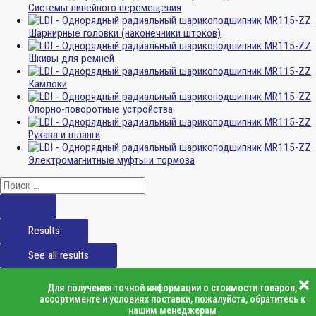
Системы линейного перемещения
Шарнирные головки (наконечники штоков)
Шкивы для ремней
Камлоки
Опорно-поворотные устройства
Рукава и шланги
Электромагнитные муфты и тормоза
Results
See all results
Для получения точной информации о стоимости товаров,
ассортименте и условиях поставки, пожалуйста, обратитесь к
нашим менеджерам