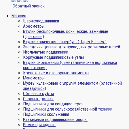
Обратный звонок
Магазин
Шарикоподшипники
Ареометры
Втулки бесшпоночные, конические, зажимные
(Цанговые)
Втулки конические Тапербуш ( Taper Bushes )
Звездочки цепные для приводных роликовых цепей
Игольчатые подшипники
Корпусные подшипниковые узлы
Втулки скольжения (биметаллические подшипники
скольжения)
Крепежные и стопорные элементы
Манометры
Муфты кулачковые с упругим элементом (эластичной
звездочкой)
Обгонные муфты
Опорные ролики
Подшипники для кондиционеров
Подшипники для сельскохозяйственной техники
Подшипники скольжения
Разъемные подшипниковые опоры
Ремни приводные