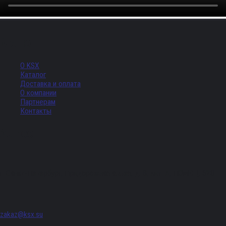
Меню
О KSX
Каталог
Доставка и оплата
О компании
Партнерам
Контакты
Адрес
г. Санкт-Петербург, Придорожная аллея, д. 8, лит. А, ПОМЕЩ. 620
zakaz@ksx.su