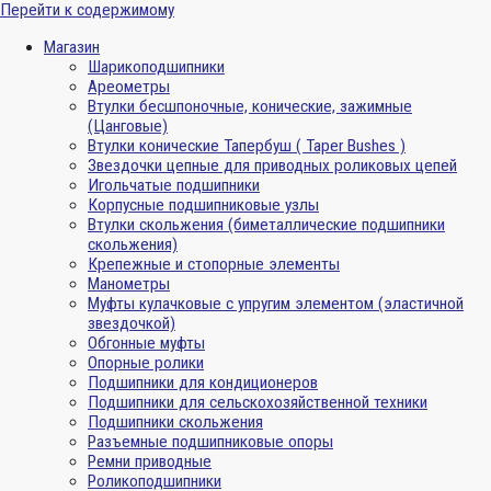
Перейти к содержимому
Магазин
Шарикоподшипники
Ареометры
Втулки бесшпоночные, конические, зажимные
(Цанговые)
Втулки конические Тапербуш ( Taper Bushes )
Звездочки цепные для приводных роликовых цепей
Игольчатые подшипники
Корпусные подшипниковые узлы
Втулки скольжения (биметаллические подшипники
скольжения)
Крепежные и стопорные элементы
Манометры
Муфты кулачковые с упругим элементом (эластичной
звездочкой)
Обгонные муфты
Опорные ролики
Подшипники для кондиционеров
Подшипники для сельскохозяйственной техники
Подшипники скольжения
Разъемные подшипниковые опоры
Ремни приводные
Роликоподшипники