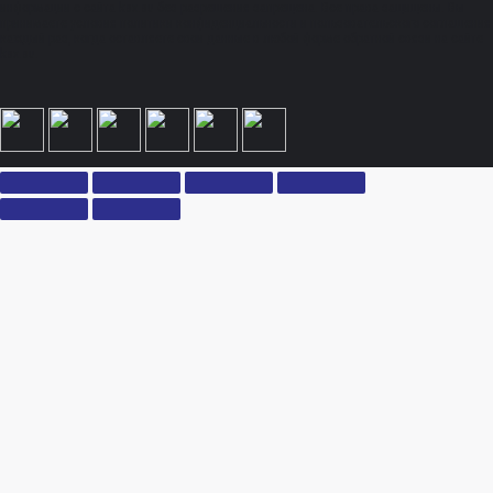
информации с сайта ksx.su без разрешения запрещена. Все права защищены. Вы
принимаете условия политики конфиденциальности и пользовательского соглашения
каждый раз, когда оставляете свои данные в любой форме обратной связи на сайте
ksx.su.