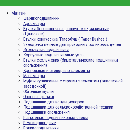
Магазин
Шарикоподшипники
Ареометры
Втулки бесшпоночные, конические, зажимные
(Цанговые)
Втулки конические Тапербуш ( Taper Bushes )
Звездочки цепные для приводных роликовых цепей
Игольчатые подшипники
Корпусные подшипниковые узлы
Втулки скольжения (биметаллические подшипники
скольжения)
Крепежные и стопорные элементы
Манометры
Муфты кулачковые с упругим элементом (эластичной
звездочкой)
Обгонные муфты
Опорные ролики
Подшипники для кондиционеров
Подшипники для сельскохозяйственной техники
Подшипники скольжения
Разъемные подшипниковые опоры
Ремни приводные
Роликоподшипники