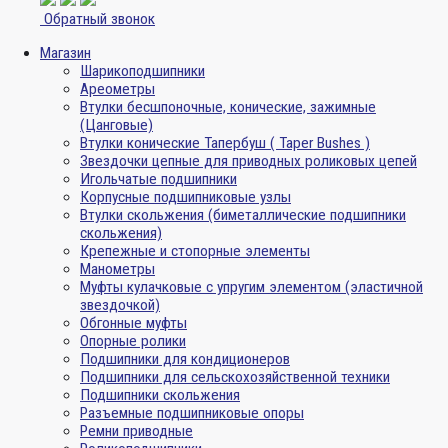
Обратный звонок
Магазин
Шарикоподшипники
Ареометры
Втулки бесшпоночные, конические, зажимные
(Цанговые)
Втулки конические Тапербуш ( Taper Bushes )
Звездочки цепные для приводных роликовых цепей
Игольчатые подшипники
Корпусные подшипниковые узлы
Втулки скольжения (биметаллические подшипники
скольжения)
Крепежные и стопорные элементы
Манометры
Муфты кулачковые с упругим элементом (эластичной
звездочкой)
Обгонные муфты
Опорные ролики
Подшипники для кондиционеров
Подшипники для сельскохозяйственной техники
Подшипники скольжения
Разъемные подшипниковые опоры
Ремни приводные