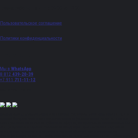
График работы: Пн - Пт с 09:00 по 18:00
Пользовательское соглашение
Политики конфиденциальности
Телефоны
Мы в
WhatsApp
8 812
439-20-39
+7 911
711-11-12
Мы в соц. сетях:
Полный спектр промышленного снабжения. Обращаем ваше внимание на то, что
данный Интернет-сайт носит исключительно информационный характер и ни при
каких условиях не является публичной офертой, определяемой положениями Статьи
437 Гражданского кодекса Российской Федерации. Для получения подробной
информации, стоимости продукции и условий обращайтесь к менеджерам.
Вся информация на сайте – собственность интернет-магазина ksx.su. Публикация