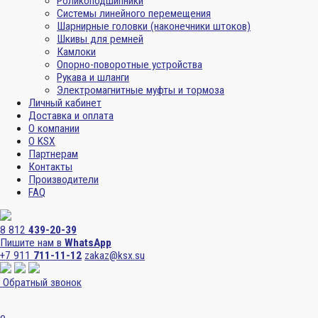
Роликоподшипники
Системы линейного перемещения
Шарнирные головки (наконечники штоков)
Шкивы для ремней
Камлоки
Опорно-поворотные устройства
Рукава и шланги
Электромагнитные муфты и тормоза
Личный кабинет
Доставка и оплата
О компании
О KSX
Партнерам
Контакты
Производители
FAQ
8 812
439-20-39
Пишите нам в
WhatsApp
+7 911
711-11-12
zakaz@ksx.su
Обратный звонок