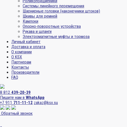
Роликоподшипники
Системы линейного перемещения
Шарнирные головки (наконечники штоков)
Шкивы для ремней
Камлоки
Опорно-поворотные устройства
Рукава и шланги
Электромагнитные муфты и тормоза
Личный кабинет
Доставка и оплата
О компании
О KSX
Партнерам
Контакты
Производители
FAQ
8 812
439-20-39
Пишите нам в
WhatsApp
+7 911
711-11-12
zakaz@ksx.su
Обратный звонок