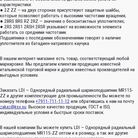
характеристики:
● 2Z ZZ — на двух сторонах присутствуют защитные шайбы,
которые позволяют работать с высокими частотами вращения;
● 2BRS BRS RZ 2RZ — значения о бесконтактных уплотнителях;
● 2RS 2RS1 2RSH 2RSR указывают на возможности элемента
работать со средними частотами.
Подшипники с последними обозначениями говорят о наличие
уплотнителя из батадиен-натриевого каучука.
В нашем интернет-магазине есть товар, соответствующий любой
маркировке. Мы предлагаем клиентам продукцию известной
итальянской торговой марки и других известных производителей на
выгодных условиях.
Заказать LDI — Однорядный радиальный шарикоподшипник MR115-
ZZ и другие комплектующие для промышленности Вы можете по
номеру телефона
+7911-711-11-12
или обратившись к нам на почту
zakaz@ksx.su
. Высокое качество продукции, ГОСТ и ISO,
индивидуальные условия и быстрые сроки поставок.
В нашей компании Вы можете купить LDI — Однорядный радиальный
шарикоподшипник MR115-ZZ оптом и в розницу, а так же другие