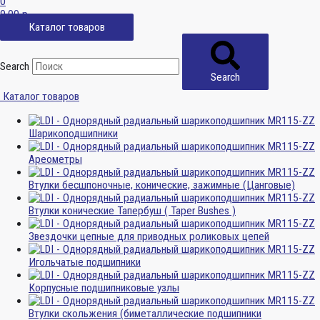
0
0,00
р.
Каталог товаров
Search
Search
Каталог товаров
Шарикоподшипники
Ареометры
Втулки бесшпоночные, конические, зажимные (Цанговые)
Втулки конические Тапербуш ( Taper Bushes )
Звездочки цепные для приводных роликовых цепей
Игольчатые подшипники
Корпусные подшипниковые узлы
Втулки скольжения (биметаллические подшипники