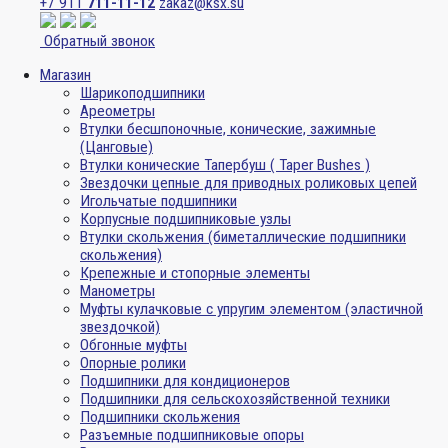
+7 911
711-11-12
zakaz@ksx.su
Обратный звонок
Магазин
Шарикоподшипники
Ареометры
Втулки бесшпоночные, конические, зажимные
(Цанговые)
Втулки конические Тапербуш ( Taper Bushes )
Звездочки цепные для приводных роликовых цепей
Игольчатые подшипники
Корпусные подшипниковые узлы
Втулки скольжения (биметаллические подшипники
скольжения)
Крепежные и стопорные элементы
Манометры
Муфты кулачковые с упругим элементом (эластичной
звездочкой)
Обгонные муфты
Опорные ролики
Подшипники для кондиционеров
Подшипники для сельскохозяйственной техники
Подшипники скольжения
Разъемные подшипниковые опоры