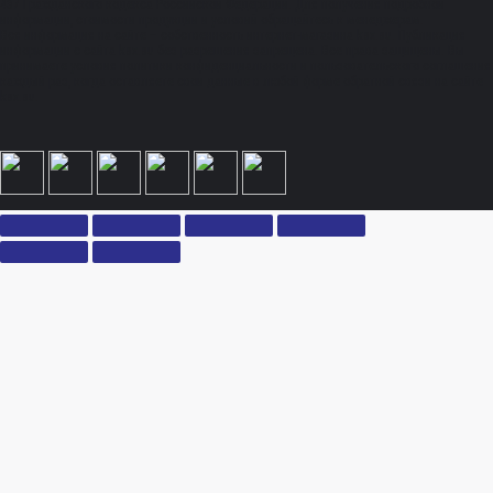
437 Гражданского кодекса Российской Федерации. Для получения подробной
информации, стоимости продукции и условий обращайтесь к менеджерам.
Вся информация на сайте – собственность интернет-магазина ksx.su. Публикация
информации с сайта ksx.su без разрешения запрещена. Все права защищены. Вы
принимаете условия политики конфиденциальности и пользовательского соглашения
каждый раз, когда оставляете свои данные в любой форме обратной связи на сайте
ksx.su.