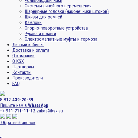
Роликоподшипники
Системы линейного перемещения
Шарнирные головки (наконечники штоков)
Шкивы для ремней
Камлоки
Опорно-поворотные устройства
Рукава и шланги
Электромагнитные муфты и тормоза
Личный кабинет
Доставка и оплата
О компании
О KSX
Партнерам
Контакты
Производители
FAQ
8 812
439-20-39
Пишите нам в
WhatsApp
+7 911
711-11-12
zakaz@ksx.su
Обратный звонок