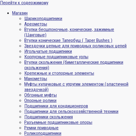
Перейти к содержимому
Магазин
Шарикоподшипники
Ареометры
Втулки бесшпоночные, конические, зажимные
(Цанговые)
Втулки конические Тапербуш ( Taper Bushes )
Звездочки цепные для приводных роликовых цепей
Игольчатые подшипники
Корпусные подшипниковые узлы
Втулки скольжения (биметаллические подшипники
скольжения)
Крепежные и стопорные элементы
Манометры
Муфты кулачковые с упругим элементом (эластичной
звездочкой)
Обгонные муфты
Опорные ролики
Подшипники для кондиционеров
Подшипники для сельскохозяйственной техники
Подшипники скольжения
Разъемные подшипниковые опоры
Ремни приводные
Роликоподшипники