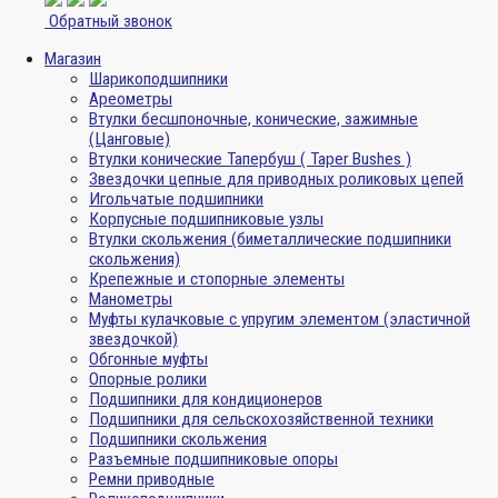
Обратный звонок
Магазин
Шарикоподшипники
Ареометры
Втулки бесшпоночные, конические, зажимные
(Цанговые)
Втулки конические Тапербуш ( Taper Bushes )
Звездочки цепные для приводных роликовых цепей
Игольчатые подшипники
Корпусные подшипниковые узлы
Втулки скольжения (биметаллические подшипники
скольжения)
Крепежные и стопорные элементы
Манометры
Муфты кулачковые с упругим элементом (эластичной
звездочкой)
Обгонные муфты
Опорные ролики
Подшипники для кондиционеров
Подшипники для сельскохозяйственной техники
Подшипники скольжения
Разъемные подшипниковые опоры
Ремни приводные