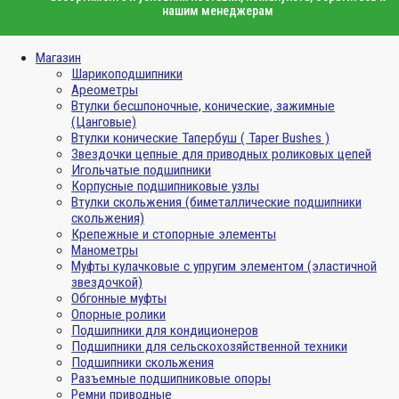
нашим менеджерам
Магазин
Шарикоподшипники
Ареометры
Втулки бесшпоночные, конические, зажимные
(Цанговые)
Втулки конические Тапербуш ( Taper Bushes )
Звездочки цепные для приводных роликовых цепей
Игольчатые подшипники
Корпусные подшипниковые узлы
Втулки скольжения (биметаллические подшипники
скольжения)
Крепежные и стопорные элементы
Манометры
Муфты кулачковые с упругим элементом (эластичной
звездочкой)
Обгонные муфты
Опорные ролики
Подшипники для кондиционеров
Подшипники для сельскохозяйственной техники
Подшипники скольжения
Разъемные подшипниковые опоры
Ремни приводные