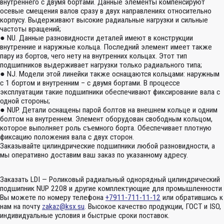
внутреннего с двумя бортами. Данные элементы компенсируют
осевые смещения валов сразу в двух направлениях относительно
корпусу. Выдерживают высокие радиальные нагрузки и сильные
частоты вращений;
● NU. Данные разновидности деталей имеют в конструкции
внутренние и наружные кольца. Последний элемент имеет также
пару из бортов, чего нету на внутренних кольцах. Этот тип
подшипников выдерживает нагрузки только радиального типа;
● NJ. Модели этой линейки также оснащаются кольцами: наружным
с 1 бортом и внутренним – с двумя бортами. В процессе
эксплуатации такие подшипники обеспечивают фиксирование вала с
одной стороны;
● NUP. Детали оснащены парой болтов на внешнем кольце и одним
болтом на внутреннем. Элемент оборудован свободным кольцом,
которое выполняет роль съемного борта. Обеспечивает плотную
фиксацию положения вала с двух сторон.
Заказывайте цилиндрические подшипники любой разновидности, а
мы оперативно доставим ваш заказ по указанному адресу.
Заказать LDI — Роликовый радиальный однорядный цилиндрический
подшипник NUP 2208 и другие комплектующие для промышленности
Вы можете по номеру телефона
+7911-711-11-12
или обратившись к
нам на почту
zakaz@ksx.su
. Высокое качество продукции, ГОСТ и ISO,
индивидуальные условия и быстрые сроки поставок.