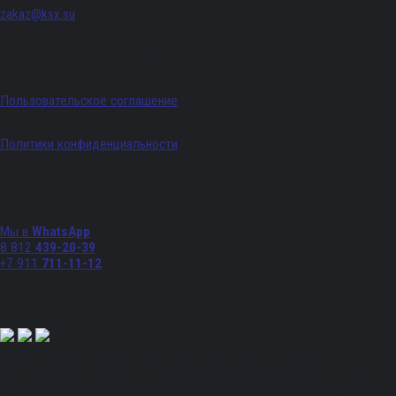
zakaz@ksx.su
График работы: Пн - Пт с 09:00 по 18:00
Пользовательское соглашение
Политики конфиденциальности
Телефоны
Мы в
WhatsApp
8 812
439-20-39
+7 911
711-11-12
Мы в соц. сетях:
Полный спектр промышленного снабжения. Обращаем ваше внимание на то, что
данный Интернет-сайт носит исключительно информационный характер и ни при
каких условиях не является публичной офертой, определяемой положениями Статьи