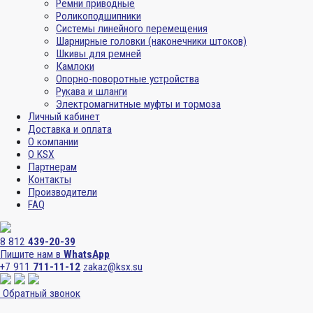
Ремни приводные
Роликоподшипники
Системы линейного перемещения
Шарнирные головки (наконечники штоков)
Шкивы для ремней
Камлоки
Опорно-поворотные устройства
Рукава и шланги
Электромагнитные муфты и тормоза
Личный кабинет
Доставка и оплата
О компании
О KSX
Партнерам
Контакты
Производители
FAQ
8 812
439-20-39
Пишите нам в
WhatsApp
+7 911
711-11-12
zakaz@ksx.su
Обратный звонок