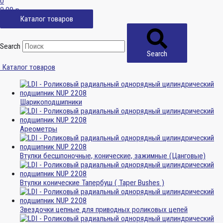
0
0,00
р.
Каталог товаров
Search
Search
Каталог товаров
Шарикоподшипники
Ареометры
Втулки бесшпоночные, конические, зажимные (Цанговые)
Втулки конические Тапербуш ( Taper Bushes )
Звездочки цепные для приводных роликовых цепей