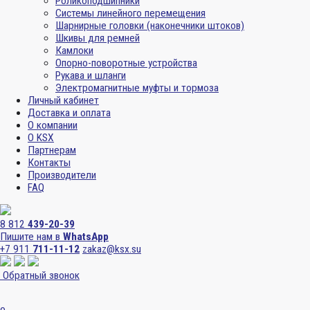
Роликоподшипники
Системы линейного перемещения
Шарнирные головки (наконечники штоков)
Шкивы для ремней
Камлоки
Опорно-поворотные устройства
Рукава и шланги
Электромагнитные муфты и тормоза
Личный кабинет
Доставка и оплата
О компании
О KSX
Партнерам
Контакты
Производители
FAQ
8 812
439-20-39
Пишите нам в
WhatsApp
+7 911
711-11-12
zakaz@ksx.su
Обратный звонок