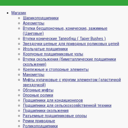
Магазин
Шарикоподшипники
Ареометры
Втулки бесшпоночные, конические, зажимные
(Цанговые)
Втулки конические Тапербуш ( Taper Bushes )
Звездочки цепные для приводных роликовых цепей
Игольчатые подшипники
Корпусные подшипниковые узлы
Втулки скольжения (биметаллические подшипники
скольжения)
Крепежные и стопорные элементы
Манометры
Муфты кулачковые с упругим элементом (эластичной
звездочкой)
Обгонные муфты
Опорные ролики
Подшипники для кондиционеров
Подшипники для сельскохозяйственной техники
Подшипники скольжения
Разъемные подшипниковые опоры
Ремни приводные
Роликоподшипники