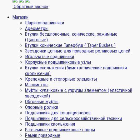
Обратный звонок
Магазин
Шарикоподшипники
Ареометры
Втулки бесшпоночные, конические, зажимные
(Цанговые)
Втулки конические Тапербуш ( Taper Bushes )
Звездочки цепные для приводных роликовых цепей
Игольчатые подшипники
Корпусные подшипниковые узлы
Втулки скольжения (биметаллические подшипники
скольжения)
Крепежные и стопорные элементы
Манометры
Муфты кулачковые с упругим элементом (эластичной
звездочкой)
Обгонные муфты
Опорные ролики
Подшипники для кондиционеров
Подшипники для сельскохозяйственной техники
Подшипники скольжения
Разъемные подшипниковые опоры
Ремни приводные