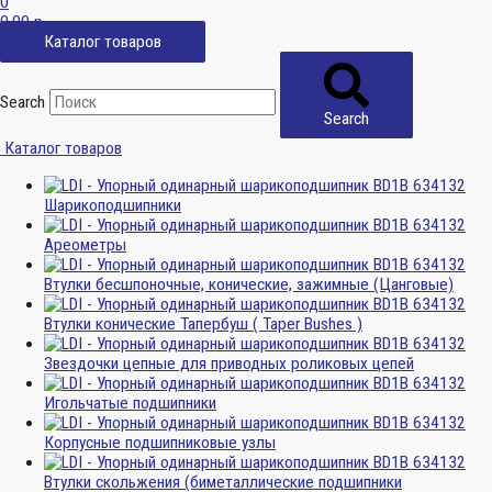
0
0,00
р.
Каталог товаров
Search
Search
Каталог товаров
Шарикоподшипники
Ареометры
Втулки бесшпоночные, конические, зажимные (Цанговые)
Втулки конические Тапербуш ( Taper Bushes )
Звездочки цепные для приводных роликовых цепей
Игольчатые подшипники
Корпусные подшипниковые узлы
Втулки скольжения (биметаллические подшипники