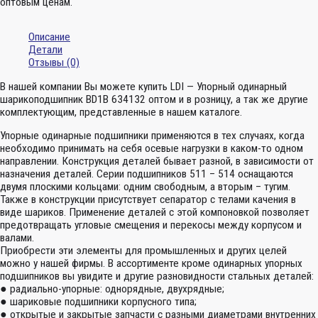
оптовым ценам.
Описание
Детали
Отзывы (0)
В нашей компании Вы можете купить LDI — Упорный одинарный
шарикоподшипник BD1B 634132 оптом и в розницу, а так же другие
комплектующим, представленные в нашем каталоге.
Упорные одинарные подшипники применяются в тех случаях, когда
необходимо принимать на себя осевые нагрузки в каком-то одном
направлении. Конструкция деталей бывает разной, в зависимости от
назначения деталей. Серии подшипников 511 – 514 оснащаются
двумя плоскими кольцами: одним свободным, а вторым – тугим.
Также в конструкции присутствует сепаратор с телами качения в
виде шариков. Применение деталей с этой компоновкой позволяет
предотвращать угловые смещения и перекосы между корпусом и
валами.
Приобрести эти элементы для промышленных и других целей
можно у нашей фирмы. В ассортименте кроме одинарных упорных
подшипников вы увидите и другие разновидности стальных деталей:
● радиально-упорные: однорядные, двухрядные;
● шариковые подшипники корпусного типа;
● открытые и закрытые запчасти с разными диаметрами внутренних