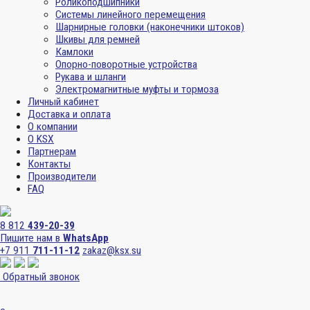
Роликоподшипники
Системы линейного перемещения
Шарнирные головки (наконечники штоков)
Шкивы для ремней
Камлоки
Опорно-поворотные устройства
Рукава и шланги
Электромагнитные муфты и тормоза
Личный кабинет
Доставка и оплата
О компании
О KSX
Партнерам
Контакты
Производители
FAQ
8 812
439-20-39
Пишите нам в
WhatsApp
+7 911
711-11-12
zakaz@ksx.su
Обратный звонок