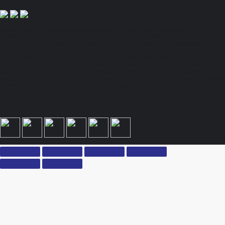
Полный спектр промышленного снабжения. Обращаем ваше внимание на то, что
данный Интернет-сайт носит исключительно информационный характер и ни при
каких условиях не является публичной офертой, определяемой положениями Статьи
437 Гражданского кодекса Российской Федерации. Для получения подробной
информации, стоимости продукции и условий обращайтесь к менеджерам.
Вся информация на сайте – собственность интернет-магазина ksx.su. Публикация
информации с сайта ksx.su без разрешения запрещена. Все права защищены. Вы
принимаете условия политики конфиденциальности и пользовательского соглашения
каждый раз, когда оставляете свои данные в любой форме обратной связи на сайте
ksx.su.