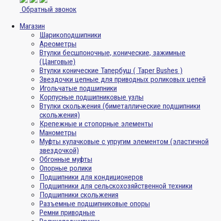
Обратный звонок
Магазин
Шарикоподшипники
Ареометры
Втулки бесшпоночные, конические, зажимные
(Цанговые)
Втулки конические Тапербуш ( Taper Bushes )
Звездочки цепные для приводных роликовых цепей
Игольчатые подшипники
Корпусные подшипниковые узлы
Втулки скольжения (биметаллические подшипники
скольжения)
Крепежные и стопорные элементы
Манометры
Муфты кулачковые с упругим элементом (эластичной
звездочкой)
Обгонные муфты
Опорные ролики
Подшипники для кондиционеров
Подшипники для сельскохозяйственной техники
Подшипники скольжения
Разъемные подшипниковые опоры
Ремни приводные