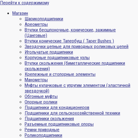
Перейти к содержимому
Магазин
Шарикоподшипники
Ареометры
Втулки бесшпоночные, конические, зажимные
(Цанговые)
Втулки конические Тапербуш ( Taper Bushes )
Звездочки цепные для приводных роликовых цепей
Игольчатые подшипники
Корпусные подшипниковые узлы
Втулки скольжения (биметаллические подшипники
скольжения)
Крепежные и стопорные элементы
Манометры
Муфты кулачковые с упругим элементом (эластичной
звездочкой)
Обгонные муфты
Опорные ролики
Подшипники для кондиционеров
Подшипники для сельскохозяйственной техники
Подшипники скольжения
Разъемные подшипниковые опоры
Ремни приводные
Роликоподшипники