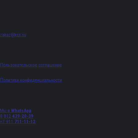
г. Санкт-Петербург, Придорожная аллея, д. 8, лит. А, ПОМЕЩ. 620
zakaz@ksx.su
График работы: Пн - Пт с 09:00 по 18:00
Пользовательское соглашение
Политики конфиденциальности
Телефоны
Мы в
WhatsApp
8 812
439-20-39
+7 911
711-11-12
Мы в соц. сетях: