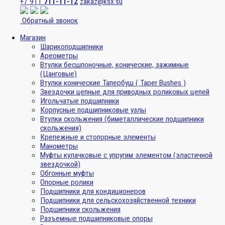
+7 911
711-11-12
zakaz@ksx.su
Обратный звонок
Магазин
Шарикоподшипники
Ареометры
Втулки бесшпоночные, конические, зажимные
(Цанговые)
Втулки конические Тапербуш ( Taper Bushes )
Звездочки цепные для приводных роликовых цепей
Игольчатые подшипники
Корпусные подшипниковые узлы
Втулки скольжения (биметаллические подшипники
скольжения)
Крепежные и стопорные элементы
Манометры
Муфты кулачковые с упругим элементом (эластичной
звездочкой)
Обгонные муфты
Опорные ролики
Подшипники для кондиционеров
Подшипники для сельскохозяйственной техники
Подшипники скольжения
Разъемные подшипниковые опоры