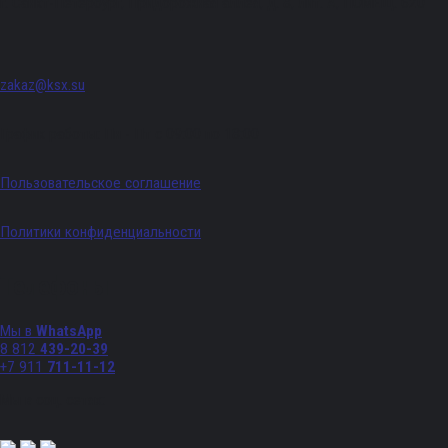
г. Санкт-Петербург, Придорожная аллея, д. 8, лит. А, ПОМЕЩ. 620
zakaz@ksx.su
График работы: Пн - Пт с 09:00 по 18:00
Пользовательское соглашение
Политики конфиденциальности
Телефоны
Мы в
WhatsApp
8 812
439-20-39
+7 911
711-11-12
Мы в соц. сетях: