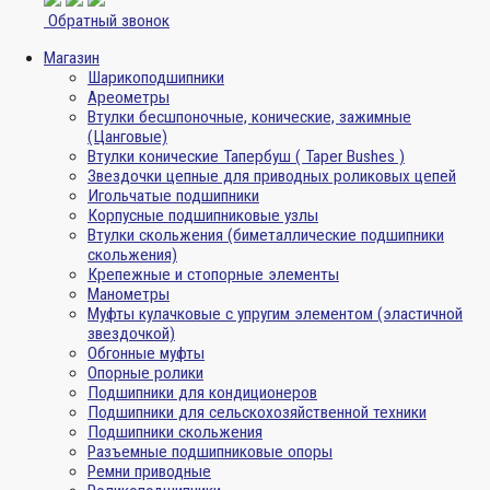
Обратный звонок
Магазин
Шарикоподшипники
Ареометры
Втулки бесшпоночные, конические, зажимные
(Цанговые)
Втулки конические Тапербуш ( Taper Bushes )
Звездочки цепные для приводных роликовых цепей
Игольчатые подшипники
Корпусные подшипниковые узлы
Втулки скольжения (биметаллические подшипники
скольжения)
Крепежные и стопорные элементы
Манометры
Муфты кулачковые с упругим элементом (эластичной
звездочкой)
Обгонные муфты
Опорные ролики
Подшипники для кондиционеров
Подшипники для сельскохозяйственной техники
Подшипники скольжения
Разъемные подшипниковые опоры
Ремни приводные