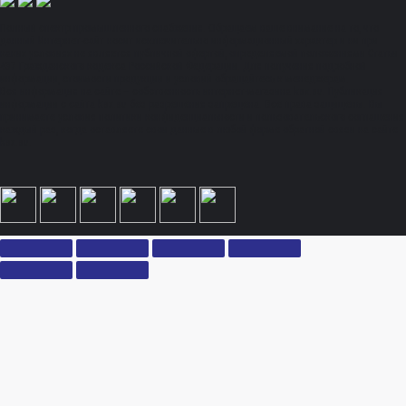
Полный спектр промышленного снабжения. Обращаем ваше внимание на то, что
данный Интернет-сайт носит исключительно информационный характер и ни при
каких условиях не является публичной офертой, определяемой положениями Статьи
437 Гражданского кодекса Российской Федерации. Для получения подробной
информации, стоимости продукции и условий обращайтесь к менеджерам.
Вся информация на сайте – собственность интернет-магазина ksx.su. Публикация
информации с сайта ksx.su без разрешения запрещена. Все права защищены. Вы
принимаете условия политики конфиденциальности и пользовательского соглашения
каждый раз, когда оставляете свои данные в любой форме обратной связи на сайте
ksx.su.