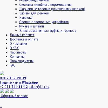
Роликоподшипники
Системы линейного перемещения
Шарнирные головки (наконечники штоков)
Шкивы для ремней
Камлоки
Опорно-поворотные устройства
Рукава и шланги
Электромагнитные муфты и тормоза
Личный кабинет
Доставка и оплата
О компании
О KSX
Партнерам
Контакты
Производители
FAQ
8 812
439-20-39
Пишите нам в
WhatsApp
+7 911
711-11-12
zakaz@ksx.su
Обратный звонок