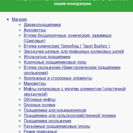
нашим менеджерам
Магазин
Шарикоподшипники
Ареометры
Втулки бесшпоночные, конические, зажимные
(Цанговые)
Втулки конические Тапербуш ( Taper Bushes )
Звездочки цепные для приводных роликовых цепей
Игольчатые подшипники
Корпусные подшипниковые узлы
Втулки скольжения (биметаллические подшипники
скольжения)
Крепежные и стопорные элементы
Манометры
Муфты кулачковые с упругим элементом (эластичной
звездочкой)
Обгонные муфты
Опорные ролики
Подшипники для кондиционеров
Подшипники для сельскохозяйственной техники
Подшипники скольжения
Разъемные подшипниковые опоры
Ремни приводные