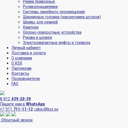
Ремни приводные
Роликоподшипники
Системы линейного перемещения
Шарнирные головки (наконечники штоков)
Шкивы для ремней
Камлоки
Опорно-поворотные устройства
Рукава и шланги
Электромагнитные муфты и тормоза
Личный кабинет
Доставка и оплата
О компании
О KSX
Партнерам
Контакты
Производители
FAQ
8 812
439-20-39
Пишите нам в
WhatsApp
+7 911
711-11-12
zakaz@ksx.su
Обратный звонок