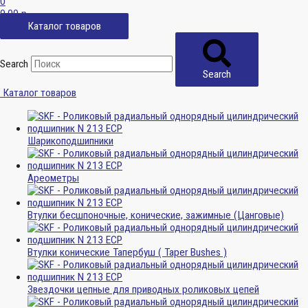
0
0,00
р.
Каталог товаров
Search
Search
Каталог товаров
Шарикоподшипники
Ареометры
Втулки бесшпоночные, конические, зажимные (Цанговые)
Втулки конические Тапербуш ( Taper Bushes )
Звездочки цепные для приводных роликовых цепей