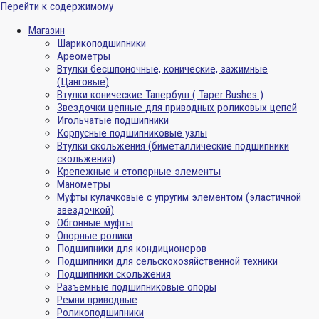
Перейти к содержимому
Магазин
Шарикоподшипники
Ареометры
Втулки бесшпоночные, конические, зажимные
(Цанговые)
Втулки конические Тапербуш ( Taper Bushes )
Звездочки цепные для приводных роликовых цепей
Игольчатые подшипники
Корпусные подшипниковые узлы
Втулки скольжения (биметаллические подшипники
скольжения)
Крепежные и стопорные элементы
Манометры
Муфты кулачковые с упругим элементом (эластичной
звездочкой)
Обгонные муфты
Опорные ролики
Подшипники для кондиционеров
Подшипники для сельскохозяйственной техники
Подшипники скольжения
Разъемные подшипниковые опоры
Ремни приводные
Роликоподшипники