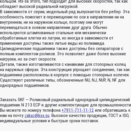
кольцом. Из-за этого, тип подходит для высоких скоростей, так как
обладает высокой радиальной нагрузкой.
В зависимости от серии, модельный ряд выпускается без ребер. Эта
особенность помогает в перемещении по оси в направлении ни на
внутреннем, ни на наружном кольце, поэтому они могут
перемещаться в осевом направлении друг друга. Обычно
используются штампованные стальные или механически
обработанные клетки из латуни, но иногда в зависимости от
применения доступны также литые виды из полиамида.
Цилиндрические подшипники также доступны без сепараторов с
полным комплектом роликов. Это позволяет даже более высокие
нагрузки, но за счет скорости.
Детали, также изготавливаются с канавками для стопорных колец
на наружных сферах. Эта конструкция упрощает соединение, так как
подшипники расположены в корпусе с помощью стопорных колечек.
Существуют различные типы, обозначенные NU, NJ, NUP, N, NF для
однорядных подшипников.
Заказать SKF — Роликовый радиальный однорядный цилиндрический
подшипник N 213 ECP и другие комплектующие для промышленности
Вы можете по номеру телефона
+7911-711-11-12
или обратившись к
нам на почту
zakaz@ksx.su
. Высокое качество продукции, ГОСТ и ISO,
индивидуальные условия и быстрые сроки поставок.