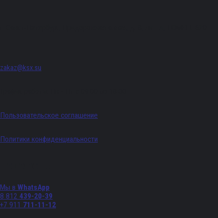
г. Санкт-Петербург, Придорожная аллея, д. 8, лит. А, ПОМЕЩ. 620
zakaz@ksx.su
График работы: Пн - Пт с 09:00 по 18:00
Пользовательское соглашение
Политики конфиденциальности
Телефоны
Мы в
WhatsApp
8 812
439-20-39
+7 911
711-11-12