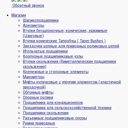
Обратный звонок
Магазин
Шарикоподшипники
Ареометры
Втулки бесшпоночные, конические, зажимные
(Цанговые)
Втулки конические Тапербуш ( Taper Bushes )
Звездочки цепные для приводных роликовых цепей
Игольчатые подшипники
Корпусные подшипниковые узлы
Втулки скольжения (биметаллические подшипники
скольжения)
Крепежные и стопорные элементы
Манометры
Муфты кулачковые с упругим элементом (эластичной
звездочкой)
Обгонные муфты
Опорные ролики
Подшипники для кондиционеров
Подшипники для сельскохозяйственной техники
Подшипники скольжения
Разъемные подшипниковые опоры
Ремни приводные