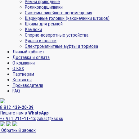
Ремни приводные
Роликоподшипники
Системы линейного перемещения
Шарнирные головки (наконечники штоков)
Шкивы для ремней
Камлоки
Опорно-поворотные устройства
Рукава и шланги
Электромагнитные муфты и тормоза
Личный кабинет
Доставка и оплата
О компании
О KSX
Партнерам
Контакты
Производители
FAQ
8 812
439-20-39
Пишите нам в
WhatsApp
+7 911
711-11-12
zakaz@ksx.su
Обратный звонок