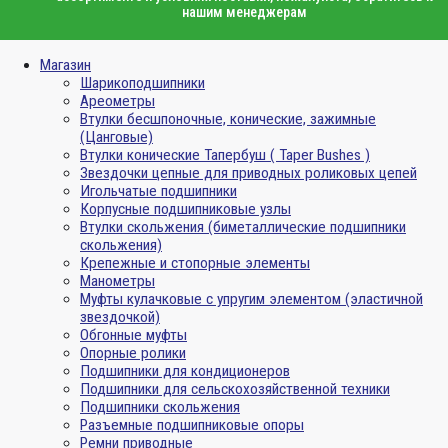
нашим менеджерам
Магазин
Шарикоподшипники
Ареометры
Втулки бесшпоночные, конические, зажимные
(Цанговые)
Втулки конические Тапербуш ( Taper Bushes )
Звездочки цепные для приводных роликовых цепей
Игольчатые подшипники
Корпусные подшипниковые узлы
Втулки скольжения (биметаллические подшипники
скольжения)
Крепежные и стопорные элементы
Манометры
Муфты кулачковые с упругим элементом (эластичной
звездочкой)
Обгонные муфты
Опорные ролики
Подшипники для кондиционеров
Подшипники для сельскохозяйственной техники
Подшипники скольжения
Разъемные подшипниковые опоры
Ремни приводные