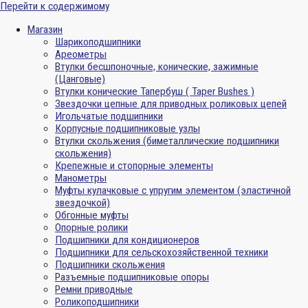
Перейти к содержимому
Магазин
Шарикоподшипники
Ареометры
Втулки бесшпоночные, конические, зажимные
(Цанговые)
Втулки конические Тапербуш ( Taper Bushes )
Звездочки цепные для приводных роликовых цепей
Игольчатые подшипники
Корпусные подшипниковые узлы
Втулки скольжения (биметаллические подшипники
скольжения)
Крепежные и стопорные элементы
Манометры
Муфты кулачковые с упругим элементом (эластичной
звездочкой)
Обгонные муфты
Опорные ролики
Подшипники для кондиционеров
Подшипники для сельскохозяйственной техники
Подшипники скольжения
Разъемные подшипниковые опоры
Ремни приводные
Роликоподшипники