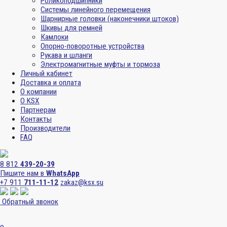
Роликоподшипники
Системы линейного перемещения
Шарнирные головки (наконечники штоков)
Шкивы для ремней
Камлоки
Опорно-поворотные устройства
Рукава и шланги
Электромагнитные муфты и тормоза
Личный кабинет
Доставка и оплата
О компании
О KSX
Партнерам
Контакты
Производители
FAQ
8 812
439-20-39
Пишите нам в
WhatsApp
+7 911
711-11-12
zakaz@ksx.su
Обратный звонок