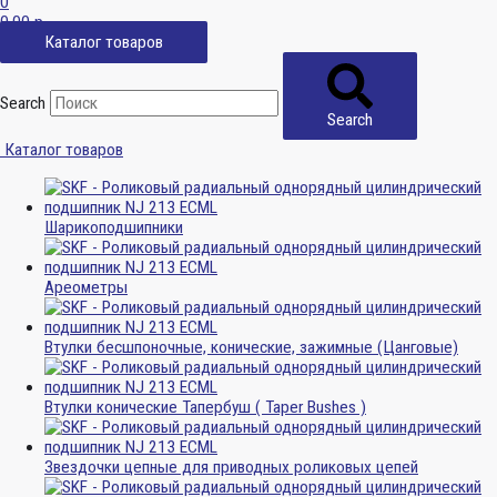
0
0,00
р.
Каталог товаров
Search
Search
Каталог товаров
Шарикоподшипники
Ареометры
Втулки бесшпоночные, конические, зажимные (Цанговые)
Втулки конические Тапербуш ( Taper Bushes )
Звездочки цепные для приводных роликовых цепей