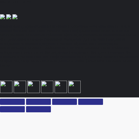
Мы в соц. сетях:
Полный спектр промышленного снабжения. Обращаем ваше внимание на то, что
данный Интернет-сайт носит исключительно информационный характер и ни при
каких условиях не является публичной офертой, определяемой положениями Статьи
437 Гражданского кодекса Российской Федерации. Для получения подробной
информации, стоимости продукции и условий обращайтесь к менеджерам.
Вся информация на сайте – собственность интернет-магазина ksx.su. Публикация
информации с сайта ksx.su без разрешения запрещена. Все права защищены. Вы
принимаете условия политики конфиденциальности и пользовательского соглашения
каждый раз, когда оставляете свои данные в любой форме обратной связи на сайте
ksx.su.