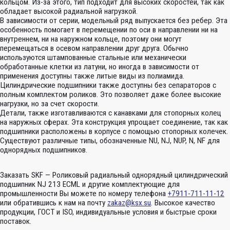
кольцом. Из-за этого, тип подходит для высоких скоростей, так как
обладает высокой радиальной нагрузкой.
В зависимости от серии, модельный ряд выпускается без ребер. Эта
особенность помогает в перемещении по оси в направлении ни на
внутреннем, ни на наружном кольце, поэтому они могут
перемещаться в осевом направлении друг друга. Обычно
используются штампованные стальные или механически
обработанные клетки из латуни, но иногда в зависимости от
применения доступны также литые виды из полиамида.
Цилиндрические подшипники также доступны без сепараторов с
полным комплектом роликов. Это позволяет даже более высокие
нагрузки, но за счет скорости.
Детали, также изготавливаются с канавками для стопорных колец
на наружных сферах. Эта конструкция упрощает соединение, так как
подшипники расположены в корпусе с помощью стопорных колечек.
Существуют различные типы, обозначенные NU, NJ, NUP, N, NF для
однорядных подшипников.
Заказать SKF — Роликовый радиальный однорядный цилиндрический
подшипник NJ 213 ECML и другие комплектующие для
промышленности Вы можете по номеру телефона
+7911-711-11-12
или обратившись к нам на почту
zakaz@ksx.su
. Высокое качество
продукции, ГОСТ и ISO, индивидуальные условия и быстрые сроки
поставок.