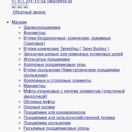
+7 911
711-11-12
zakaz@ksx.su
Обратный звонок
Магазин
Шарикоподшипники
Ареометры
Втулки бесшпоночные, конические, зажимные
(Цанговые)
Втулки конические Тапербуш ( Taper Bushes )
Звездочки цепные для приводных роликовых цепей
Игольчатые подшипники
Корпусные подшипниковые узлы
Втулки скольжения (биметаллические подшипники
скольжения)
Крепежные и стопорные элементы
Манометры
Муфты кулачковые с упругим элементом (эластичной
звездочкой)
Обгонные муфты
Опорные ролики
Подшипники для кондиционеров
Подшипники для сельскохозяйственной техники
Подшипники скольжения
Разъемные подшипниковые опоры