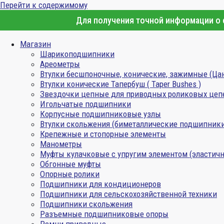
Перейти к содержимому
Для получения точной информации о с
Магазин
Шарикоподшипники
Ареометры
Втулки бесшпоночные, конические, зажимные (Ца
Втулки конические Тапербуш ( Taper Bushes )
Звездочки цепные для приводных роликовых цеп
Игольчатые подшипники
Корпусные подшипниковые узлы
Втулки скольжения (биметаллические подшипник
Крепежные и стопорные элементы
Манометры
Муфты кулачковые с упругим элементом (эластичн
Обгонные муфты
Опорные ролики
Подшипники для кондиционеров
Подшипники для сельскохозяйственной техники
Подшипники скольжения
Разъемные подшипниковые опоры