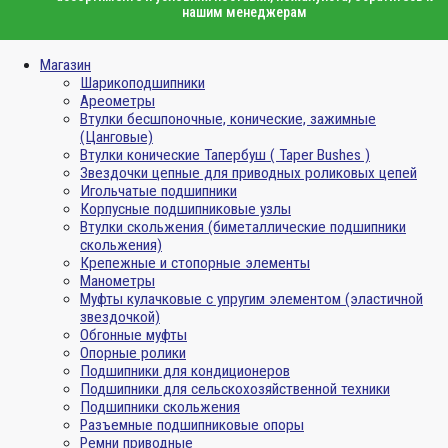
нашим менеджерам
Магазин
Шарикоподшипники
Ареометры
Втулки бесшпоночные, конические, зажимные
(Цанговые)
Втулки конические Тапербуш ( Taper Bushes )
Звездочки цепные для приводных роликовых цепей
Игольчатые подшипники
Корпусные подшипниковые узлы
Втулки скольжения (биметаллические подшипники
скольжения)
Крепежные и стопорные элементы
Манометры
Муфты кулачковые с упругим элементом (эластичной
звездочкой)
Обгонные муфты
Опорные ролики
Подшипники для кондиционеров
Подшипники для сельскохозяйственной техники
Подшипники скольжения
Разъемные подшипниковые опоры
Ремни приводные