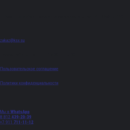
г. Санкт-Петербург, Придорожная аллея, д. 8, лит. А, ПОМЕЩ. 620
zakaz@ksx.su
График работы: Пн - Пт с 09:00 по 18:00
Пользовательское соглашение
Политики конфиденциальности
Телефоны
Мы в
WhatsApp
8 812
439-20-39
+7 911
711-11-12