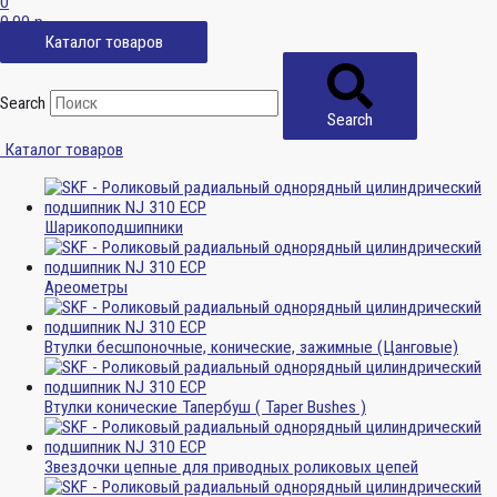
0
0,00
р.
Каталог товаров
Search
Search
Каталог товаров
Шарикоподшипники
Ареометры
Втулки бесшпоночные, конические, зажимные (Цанговые)
Втулки конические Тапербуш ( Taper Bushes )
Звездочки цепные для приводных роликовых цепей