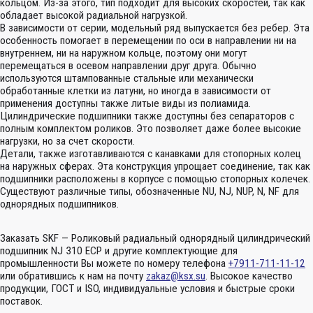
кольцом. Из-за этого, тип подходит для высоких скоростей, так как
обладает высокой радиальной нагрузкой.
В зависимости от серии, модельный ряд выпускается без ребер. Эта
особенность помогает в перемещении по оси в направлении ни на
внутреннем, ни на наружном кольце, поэтому они могут
перемещаться в осевом направлении друг друга. Обычно
используются штампованные стальные или механически
обработанные клетки из латуни, но иногда в зависимости от
применения доступны также литые виды из полиамида.
Цилиндрические подшипники также доступны без сепараторов с
полным комплектом роликов. Это позволяет даже более высокие
нагрузки, но за счет скорости.
Детали, также изготавливаются с канавками для стопорных колец
на наружных сферах. Эта конструкция упрощает соединение, так как
подшипники расположены в корпусе с помощью стопорных колечек.
Существуют различные типы, обозначенные NU, NJ, NUP, N, NF для
однорядных подшипников.
Заказать SKF — Роликовый радиальный однорядный цилиндрический
подшипник NJ 310 ECP и другие комплектующие для
промышленности Вы можете по номеру телефона
+7911-711-11-12
или обратившись к нам на почту
zakaz@ksx.su
. Высокое качество
продукции, ГОСТ и ISO, индивидуальные условия и быстрые сроки
поставок.