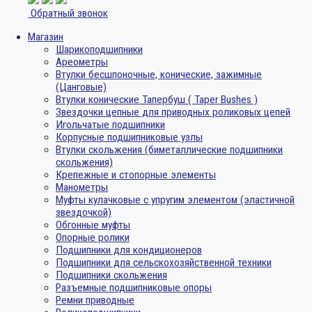
Обратный звонок
Магазин
Шарикоподшипники
Ареометры
Втулки бесшпоночные, конические, зажимные
(Цанговые)
Втулки конические Тапербуш ( Taper Bushes )
Звездочки цепные для приводных роликовых цепей
Игольчатые подшипники
Корпусные подшипниковые узлы
Втулки скольжения (биметаллические подшипники
скольжения)
Крепежные и стопорные элементы
Манометры
Муфты кулачковые с упругим элементом (эластичной
звездочкой)
Обгонные муфты
Опорные ролики
Подшипники для кондиционеров
Подшипники для сельскохозяйственной техники
Подшипники скольжения
Разъемные подшипниковые опоры
Ремни приводные