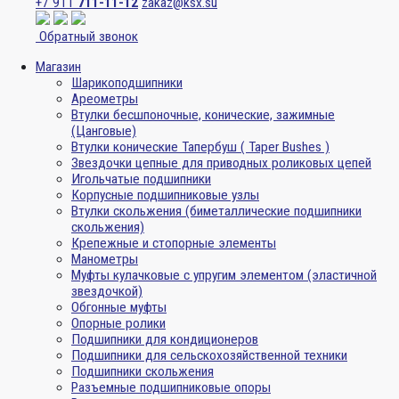
+7 911
711-11-12
zakaz@ksx.su
Обратный звонок
Магазин
Шарикоподшипники
Ареометры
Втулки бесшпоночные, конические, зажимные
(Цанговые)
Втулки конические Тапербуш ( Taper Bushes )
Звездочки цепные для приводных роликовых цепей
Игольчатые подшипники
Корпусные подшипниковые узлы
Втулки скольжения (биметаллические подшипники
скольжения)
Крепежные и стопорные элементы
Манометры
Муфты кулачковые с упругим элементом (эластичной
звездочкой)
Обгонные муфты
Опорные ролики
Подшипники для кондиционеров
Подшипники для сельскохозяйственной техники
Подшипники скольжения
Разъемные подшипниковые опоры