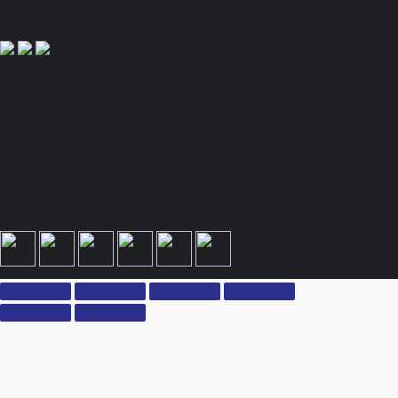
Мы в соц. сетях:
Полный спектр промышленного снабжения. Обращаем ваше внимание на то, что
данный Интернет-сайт носит исключительно информационный характер и ни при
каких условиях не является публичной офертой, определяемой положениями Статьи
437 Гражданского кодекса Российской Федерации. Для получения подробной
информации, стоимости продукции и условий обращайтесь к менеджерам.
Вся информация на сайте – собственность интернет-магазина ksx.su. Публикация
информации с сайта ksx.su без разрешения запрещена. Все права защищены. Вы
принимаете условия политики конфиденциальности и пользовательского соглашения
каждый раз, когда оставляете свои данные в любой форме обратной связи на сайте
ksx.su.