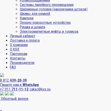
Роликоподшипники
Системы линейного перемещения
Шарнирные головки (наконечники штоков)
Шкивы для ремней
Камлоки
Опорно-поворотные устройства
Рукава и шланги
Электромагнитные муфты и тормоза
Личный кабинет
Доставка и оплата
О компании
О KSX
Партнерам
Контакты
Производители
FAQ
8 812
439-20-39
Пишите нам в
WhatsApp
+7 911
711-11-12
zakaz@ksx.su
Обратный звонок