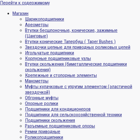
Перейти к содержимому
Магазин
Шарикоподшипники
Ареометры
Втулки бесшпоночные, конические, зажимные
(Цанговые)
Втулки конические Тапербуш ( Taper Bushes )
Звездочки цепные для приводных роликовых цепей
Игольчатые подшипники
Корпусные подшипниковые узлы
Втулки скольжения (биметаллические подшипники
скольжения)
Крепежные и стопорные элементы
Манометры
Муфты кулачковые с упругим элементом (эластичной
звездочкой)
Обгонные муфты
Опорные ролики
Подшипники для кондиционеров
Подшипники для сельскохозяйственной техники
Подшипники скольжения
Разъемные подшипниковые опоры
Ремни приводные
Роликоподшипники