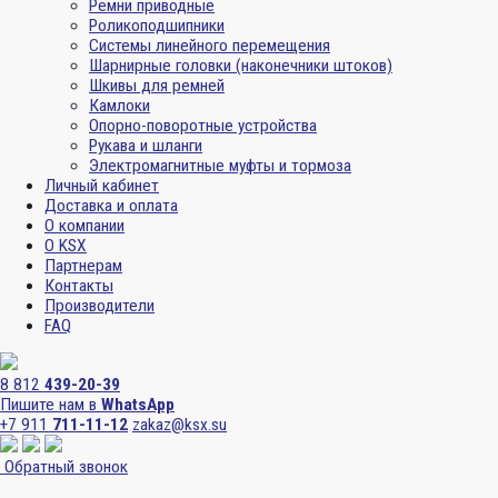
Ремни приводные
Роликоподшипники
Системы линейного перемещения
Шарнирные головки (наконечники штоков)
Шкивы для ремней
Камлоки
Опорно-поворотные устройства
Рукава и шланги
Электромагнитные муфты и тормоза
Личный кабинет
Доставка и оплата
О компании
О KSX
Партнерам
Контакты
Производители
FAQ
8 812
439-20-39
Пишите нам в
WhatsApp
+7 911
711-11-12
zakaz@ksx.su
Обратный звонок