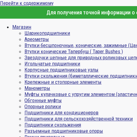
Перейти к содержимому
Для получения точной информации о с
Магазин
Шарикоподшипники
Ареометры
Втулки бесшпоночные, конические, зажимные (Ца
Втулки конические Тапербуш ( Taper Bushes )
Звездочки цепные для приводных роликовых цеп
Игольчатые подшипники
Корпусные подшипниковые узлы
Втулки скольжения (биметаллические подшипник
Крепежные и стопорные элементы
Манометры
Муфты кулачковые с упругим элементом (эластичн
Обгонные муфты
Опорные ролики
Подшипники для кондиционеров
Подшипники для сельскохозяйственной техники
Подшипники скольжения
Разъемные подшипниковые опоры