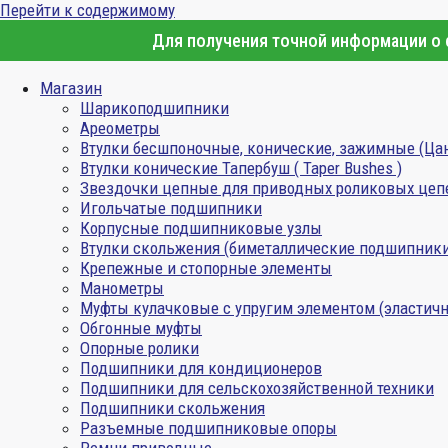
Перейти к содержимому
Для получения точной информации о с
Магазин
Шарикоподшипники
Ареометры
Втулки бесшпоночные, конические, зажимные (Ца
Втулки конические Тапербуш ( Taper Bushes )
Звездочки цепные для приводных роликовых цеп
Игольчатые подшипники
Корпусные подшипниковые узлы
Втулки скольжения (биметаллические подшипник
Крепежные и стопорные элементы
Манометры
Муфты кулачковые с упругим элементом (эластичн
Обгонные муфты
Опорные ролики
Подшипники для кондиционеров
Подшипники для сельскохозяйственной техники
Подшипники скольжения
Разъемные подшипниковые опоры