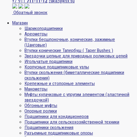
+7 911
711-11-12
zakaz@ksx.su
Обратный звонок
Магазин
Шарикоподшипники
Ареометры
Втулки бесшпоночные, конические, зажимные
(Цанговые)
Втулки конические Тапербуш ( Taper Bushes )
Звездочки цепные для приводных роликовых цепей
Игольчатые подшипники
Корпусные подшипниковые узлы
Втулки скольжения (биметаллические подшипники
скольжения)
Крепежные и стопорные элементы
Манометры
Муфты кулачковые с упругим элементом (эластичной
звездочкой)
Обгонные муфты
Опорные ролики
Подшипники для кондиционеров
Подшипники для сельскохозяйственной техники
Подшипники скольжения
Разъемные подшипниковые опоры