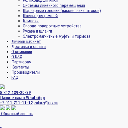
Роликоподшипники
Системы линейного перемещения
Шарнирные головки (наконечники штоков)
Шкивы для ремней
Камлоки
Опорно-поворотные устройства
Рукава и шланги
Электромагнитные муфты и тормоза
Личный кабинет
Доставка и оплата
О компании
О KSX
Партнерам
Контакты
Производители
FAQ
8 812
439-20-39
Пишите нам в
WhatsApp
+7 911
711-11-12
zakaz@ksx.su
Обратный звонок