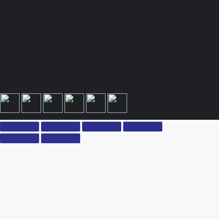
Полный спектр промышленного снабжения. Обращаем ваше внимание на то, что
данный Интернет-сайт носит исключительно информационный характер и ни при
каких условиях не является публичной офертой, определяемой положениями Статьи
437 Гражданского кодекса Российской Федерации. Для получения подробной
информации, стоимости продукции и условий обращайтесь к менеджерам.
Вся информация на сайте – собственность интернет-магазина ksx.su. Публикация
информации с сайта ksx.su без разрешения запрещена. Все права защищены. Вы
принимаете условия политики конфиденциальности и пользовательского соглашения
каждый раз, когда оставляете свои данные в любой форме обратной связи на сайте
ksx.su.