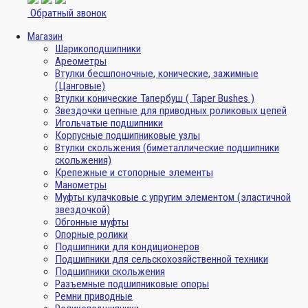
Обратный звонок
Магазин
Шарикоподшипники
Ареометры
Втулки бесшпоночные, конические, зажимные
(Цанговые)
Втулки конические Тапербуш ( Taper Bushes )
Звездочки цепные для приводных роликовых цепей
Игольчатые подшипники
Корпусные подшипниковые узлы
Втулки скольжения (биметаллические подшипники
скольжения)
Крепежные и стопорные элементы
Манометры
Муфты кулачковые с упругим элементом (эластичной
звездочкой)
Обгонные муфты
Опорные ролики
Подшипники для кондиционеров
Подшипники для сельскохозяйственной техники
Подшипники скольжения
Разъемные подшипниковые опоры
Ремни приводные