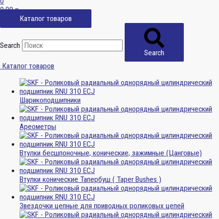
0
0,00
р.
Каталог товаров
Search
Search
Каталог товаров
Шарикоподшипники
Ареометры
Втулки бесшпоночные, конические, зажимные (Цанговые)
Втулки конические Тапербуш ( Taper Bushes )
Звездочки цепные для приводных роликовых цепей