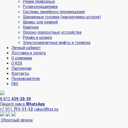
Ремни приводные
Роликоподшипники
Системы линейного перемещения
Шарнирные головки (наконечники штоков)
Шкивы для ремней
Камлоки
Опорно-поворотные устройства
Рукава и шланги
Электромагнитные муфты и тормоза
Личный кабинет
Доставка и оплата
О компании
О KSX
Партнерам
Контакты
Производители
FAQ
8 812
439-20-39
Пишите нам в
WhatsApp
+7 911
711-11-12
zakaz@ksx.su
Обратный звонок