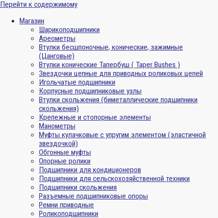
Перейти к содержимому
Магазин
Шарикоподшипники
Ареометры
Втулки бесшпоночные, конические, зажимные
(Цанговые)
Втулки конические Тапербуш ( Taper Bushes )
Звездочки цепные для приводных роликовых цепей
Игольчатые подшипники
Корпусные подшипниковые узлы
Втулки скольжения (биметаллические подшипники
скольжения)
Крепежные и стопорные элементы
Манометры
Муфты кулачковые с упругим элементом (эластичной
звездочкой)
Обгонные муфты
Опорные ролики
Подшипники для кондиционеров
Подшипники для сельскохозяйственной техники
Подшипники скольжения
Разъемные подшипниковые опоры
Ремни приводные
Роликоподшипники