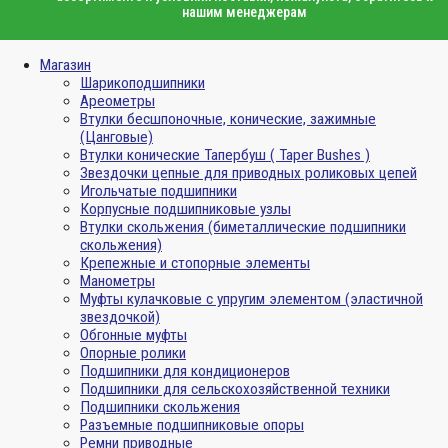
нашим менеджерам
Магазин
Шарикоподшипники
Ареометры
Втулки бесшпоночные, конические, зажимные
(Цанговые)
Втулки конические Тапербуш ( Taper Bushes )
Звездочки цепные для приводных роликовых цепей
Игольчатые подшипники
Корпусные подшипниковые узлы
Втулки скольжения (биметаллические подшипники
скольжения)
Крепежные и стопорные элементы
Манометры
Муфты кулачковые с упругим элементом (эластичной
звездочкой)
Обгонные муфты
Опорные ролики
Подшипники для кондиционеров
Подшипники для сельскохозяйственной техники
Подшипники скольжения
Разъемные подшипниковые опоры
Ремни приводные