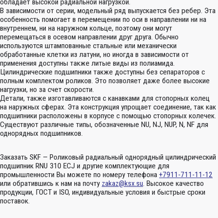
обладает высокой радиальной нагрузкой.
В зависимости от серии, модельный ряд выпускается без ребер. Эта
особенность помогает в перемещении по оси в направлении ни на
внутреннем, ни на наружном кольце, поэтому они могут
перемещаться в осевом направлении друг друга. Обычно
используются штампованные стальные или механически
обработанные клетки из латуни, но иногда в зависимости от
применения доступны также литые виды из полиамида.
Цилиндрические подшипники также доступны без сепараторов с
полным комплектом роликов. Это позволяет даже более высокие
нагрузки, но за счет скорости.
Детали, также изготавливаются с канавками для стопорных колец
на наружных сферах. Эта конструкция упрощает соединение, так как
подшипники расположены в корпусе с помощью стопорных колечек.
Существуют различные типы, обозначенные NU, NJ, NUP, N, NF для
однорядных подшипников.
Заказать SKF — Роликовый радиальный однорядный цилиндрический
подшипник RNU 310 ECJ и другие комплектующие для
промышленности Вы можете по номеру телефона
+7911-711-11-12
или обратившись к нам на почту
zakaz@ksx.su
. Высокое качество
продукции, ГОСТ и ISO, индивидуальные условия и быстрые сроки
поставок.