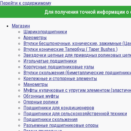
Перейти к содержимому
Для получения точной информации о с
Магазин
Шарикоподшипники
Ареометры
Втулки бесшпоночные, конические, зажимные (Ца
Втулки конические Тапербуш ( Taper Bushes )
Звездочки цепные для приводных роликовых цеп
Игольчатые подшипники
Корпусные подшипниковые узлы
Втулки скольжения (биметаллические подшипник
Крепежные и стопорные элементы
Манометры
Муфты кулачковые с упругим элементом (эластичн
Обгонные муфты
Опорные ролики
Подшипники для кондиционеров
Подшипники для сельскохозяйственной техники
Подшипники скольжения
Разъемные подшипниковые опоры