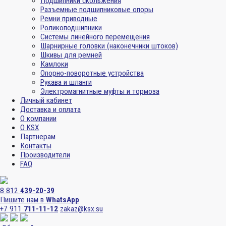
Подшипники скольжения
Разъемные подшипниковые опоры
Ремни приводные
Роликоподшипники
Системы линейного перемещения
Шарнирные головки (наконечники штоков)
Шкивы для ремней
Камлоки
Опорно-поворотные устройства
Рукава и шланги
Электромагнитные муфты и тормоза
Личный кабинет
Доставка и оплата
О компании
О KSX
Партнерам
Контакты
Производители
FAQ
8 812
439-20-39
Пишите нам в
WhatsApp
+7 911
711-11-12
zakaz@ksx.su