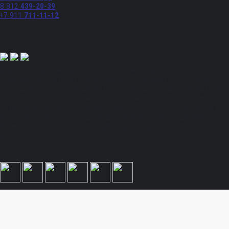
8 812
439-20-39
+7 911
711-11-12
Мы в соц. сетях:
Полный спектр промышленного снабжения. Обращаем ваше внимание на то, что
данный Интернет-сайт носит исключительно информационный характер и ни при
каких условиях не является публичной офертой, определяемой положениями Статьи
437 Гражданского кодекса Российской Федерации. Для получения подробной
информации, стоимости продукции и условий обращайтесь к менеджерам.
Вся информация на сайте – собственность интернет-магазина ksx.su. Публикация
информации с сайта ksx.su без разрешения запрещена. Все права защищены. Вы
принимаете условия политики конфиденциальности и пользовательского соглашения
каждый раз, когда оставляете свои данные в любой форме обратной связи на сайте
ksx.su.