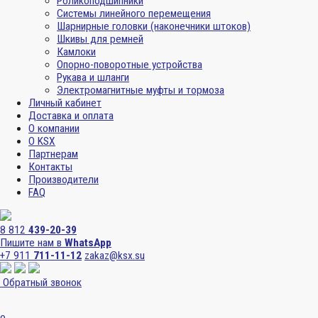
Роликоподшипники
Системы линейного перемещения
Шарнирные головки (наконечники штоков)
Шкивы для ремней
Камлоки
Опорно-поворотные устройства
Рукава и шланги
Электромагнитные муфты и тормоза
Личный кабинет
Доставка и оплата
О компании
О KSX
Партнерам
Контакты
Производители
FAQ
8 812
439-20-39
Пишите нам в
WhatsApp
+7 911
711-11-12
zakaz@ksx.su
Обратный звонок