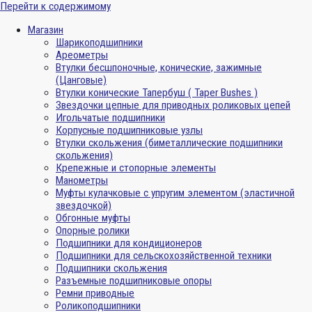
Перейти к содержимому
Магазин
Шарикоподшипники
Ареометры
Втулки бесшпоночные, конические, зажимные
(Цанговые)
Втулки конические Тапербуш ( Taper Bushes )
Звездочки цепные для приводных роликовых цепей
Игольчатые подшипники
Корпусные подшипниковые узлы
Втулки скольжения (биметаллические подшипники
скольжения)
Крепежные и стопорные элементы
Манометры
Муфты кулачковые с упругим элементом (эластичной
звездочкой)
Обгонные муфты
Опорные ролики
Подшипники для кондиционеров
Подшипники для сельскохозяйственной техники
Подшипники скольжения
Разъемные подшипниковые опоры
Ремни приводные
Роликоподшипники