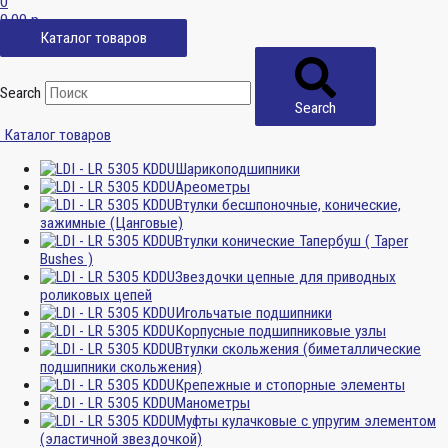
0
0,00
р.
Каталог товаров
Search
Search
Каталог товаров
Шарикоподшипники
Ареометры
Втулки бесшпоночные, конические,
зажимные (Цанговые)
Втулки конические Тапербуш ( Taper
Bushes )
Звездочки цепные для приводных
роликовых цепей
Игольчатые подшипники
Корпусные подшипниковые узлы
Втулки скольжения (биметаллические
подшипники скольжения)
Крепежные и стопорные элементы
Манометры
Муфты кулачковые с упругим элементом
(эластичной звездочкой)