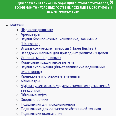
Для получения точной информации о стоимости товаров,
ассортименте и условиях поставки, пожалуйста, обратитесь к
нашим менеджерам
Магазин
Шарикоподшипники
Ареометры
Втулки бесшпоночные, конические, зажимные
(Цанговые)
Втулки конические Тапербуш ( Taper Bushes )
Звездочки цепные для приводных роликовых цепей
Игольчатые подшипники
Корпусные подшипниковые узлы
Втулки скольжения (биметаллические подшипники
скольжения)
Крепежные и стопорные элементы
Манометры
Муфты кулачковые с упругим элементом (эластичной
звездочкой)
Обгонные муфты
Опорные ролики
Подшипники для кондиционеров
Подшипники для сельскохозяйственной техники
Подшипники скольжения