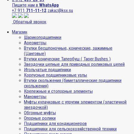
Пишите нам в
WhatsApp
+7 911
711-11-12
zakaz@ksx.su
Обратный звонок
Магазин
Шарикоподшипники
Ареометры
Втулки бесшпоночные, конические, зажимные
(Цанговые)
Втулки конические Тапербуш ( Taper Bushes )
Звездочки цепные для приводных роликовых цепей
Игольчатые подшипники
Корпусные подшипниковые узлы
Втулки скольжения (биметаллические подшипники
скольжения)
Крепежные и стопорные элементы
Манометры
Муфты кулачковые с упругим элементом (эластичной
звездочкой)
Обгонные муфты
Опорные ролики
Подшипники для кондиционеров
Подшипники для сельскохозяйственной техники