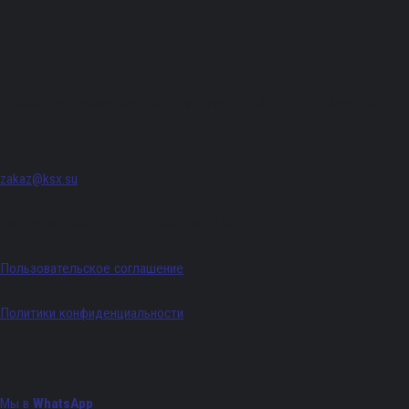
Адрес
г. Санкт-Петербург, Придорожная аллея, д. 8, лит. А, ПОМЕЩ. 620
zakaz@ksx.su
График работы: Пн - Пт с 09:00 по 18:00
Пользовательское соглашение
Политики конфиденциальности
Телефоны
Мы в
WhatsApp