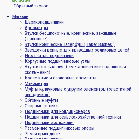
Обратный звонок
Магазин
Шарикоподшипники
Ареометры
Втулки бесшпоночные, конические, зажимные
(Цанговые)
Втулки конические Тапербуш ( Taper Bushes )
Звездочки цепные для приводных роликовых цепей
Игольчатые подшипники
Корпусные подшипниковые узлы
Втулки скольжения (биметаллические подшипники
скольжения)
Крепежные и стопорные элементы
Манометры
Муфты кулачковые с упругим элементом (эластичной
звездочкой)
Обгонные муфты
Опорные ролики
Подшипники для кондиционеров
Подшипники для сельскохозяйственной техники
Подшипники скольжения
Разъемные подшипниковые опоры
Ремни приводные