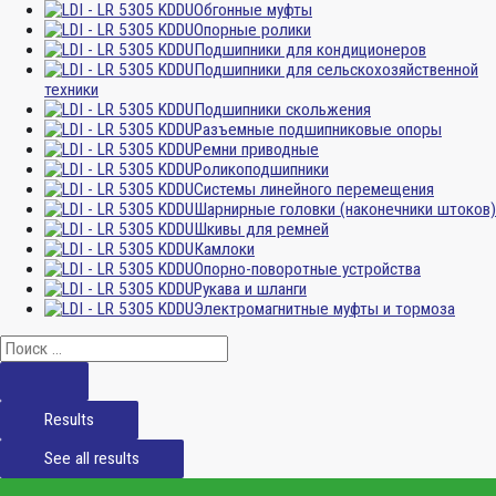
Обгонные муфты
Опорные ролики
Подшипники для кондиционеров
Подшипники для сельскохозяйственной
техники
Подшипники скольжения
Разъемные подшипниковые опоры
Ремни приводные
Роликоподшипники
Системы линейного перемещения
Шарнирные головки (наконечники штоков)
Шкивы для ремней
Камлоки
Опорно-поворотные устройства
Рукава и шланги
Электромагнитные муфты и тормоза
Results
See all results