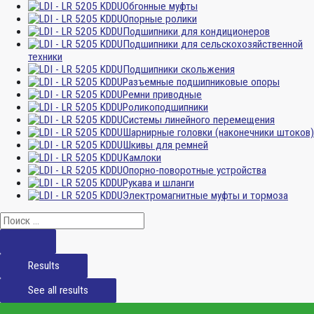
Обгонные муфты
Опорные ролики
Подшипники для кондиционеров
Подшипники для сельскохозяйственной
техники
Подшипники скольжения
Разъемные подшипниковые опоры
Ремни приводные
Роликоподшипники
Системы линейного перемещения
Шарнирные головки (наконечники штоков)
Шкивы для ремней
Камлоки
Опорно-поворотные устройства
Рукава и шланги
Электромагнитные муфты и тормоза
Results
See all results