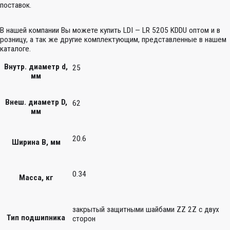
поставок.
В нашей компании Вы можете купить LDI — LR 5205 KDDU оптом и в
розницу, а так же другие комплектующим, представленные в нашем
каталоге.
Внутр. диаметр d,
25
мм
Внеш. диаметр D,
62
мм
20.6
Ширина B, мм
0.34
Масса, кг
закрытый защитными шайбами ZZ 2Z c двух
Тип подшипника
сторон