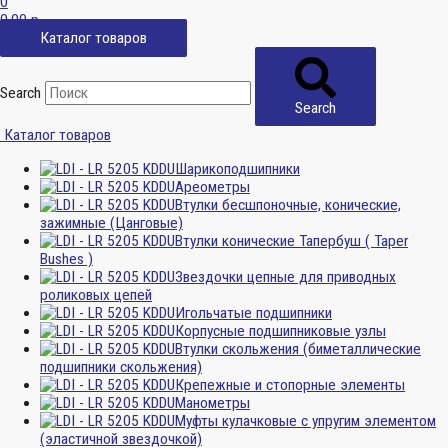
0
0,00
р.
Каталог товаров
Search
Search
Каталог товаров
Шарикоподшипники
Ареометры
Втулки бесшпоночные, конические,
зажимные (Цанговые)
Втулки конические Тапербуш ( Taper
Bushes )
Звездочки цепные для приводных
роликовых цепей
Игольчатые подшипники
Корпусные подшипниковые узлы
Втулки скольжения (биметаллические
подшипники скольжения)
Крепежные и стопорные элементы
Манометры
Муфты кулачковые с упругим элементом
(эластичной звездочкой)