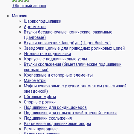
Обратный звонок
Магазин
Шарикоподшипники
Ареометры
Втулки бесшпоночные, конические, зажимные
(Цанговые)
Втулки конические Тапербуш ( Taper Bushes )
Звездочки цепные для приводных роликовых цепей
Игольчатые подшипники
Корпусные подшипниковые узлы
Втулки скольжения (биметаллические подшипники
скольжения)
Крепежные и стопорные элементы
Манометры
Муфты кулачковые с упругим элементом (эластичной
звездочкой)
Обгонные муфты
Опорные ролики
Подшипники для кондиционеров
Подшипники для сельскохозяйственной техники
Подшипники скольжения
Разъемные подшипниковые опоры
Ремни приводные