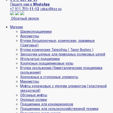
Пишите нам в
WhatsApp
+7 911
711-11-12
zakaz@ksx.su
Обратный звонок
Магазин
Шарикоподшипники
Ареометры
Втулки бесшпоночные, конические, зажимные
(Цанговые)
Втулки конические Тапербуш ( Taper Bushes )
Звездочки цепные для приводных роликовых цепей
Игольчатые подшипники
Корпусные подшипниковые узлы
Втулки скольжения (биметаллические подшипники
скольжения)
Крепежные и стопорные элементы
Манометры
Муфты кулачковые с упругим элементом (эластичной
звездочкой)
Обгонные муфты
Опорные ролики
Подшипники для кондиционеров
Подшипники для сельскохозяйственной техники