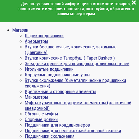
Для получения точной информации о стоимости товаров,
ассортименте и условиях поставки, пожалуйста, обратитесь к
нашим менеджерам
Магазин
Шарикоподшипники
Ареометры
Втулки бесшпоночные, конические, зажимные
(Цанговые)
Втулки конические Тапербуш ( Taper Bushes )
Звездочки цепные для приводных роликовых цепей
Игольчатые подшипники
Корпусные подшипниковые узлы
Втулки скольжения (биметаллические подшипники
скольжения)
Крепежные и стопорные элементы
Манометры
Муфты кулачковые с упругим элементом (эластичной
звездочкой)
Обгонные муфты
Опорные ролики
Подшипники для кондиционеров
Подшипники для сельскохозяйственной техники
Подшипники скольжения