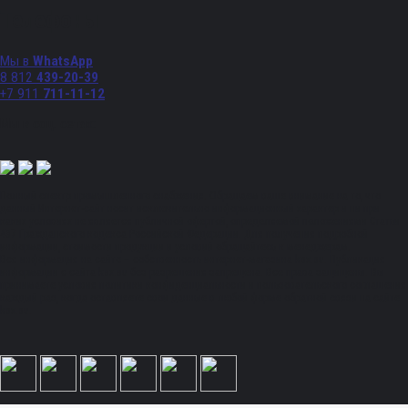
Телефоны
Мы в
WhatsApp
8 812
439-20-39
+7 911
711-11-12
Мы в соц. сетях:
Полный спектр промышленного снабжения. Обращаем ваше внимание на то, что
данный Интернет-сайт носит исключительно информационный характер и ни при
каких условиях не является публичной офертой, определяемой положениями Статьи
437 Гражданского кодекса Российской Федерации. Для получения подробной
информации, стоимости продукции и условий обращайтесь к менеджерам.
Вся информация на сайте – собственность интернет-магазина ksx.su. Публикация
информации с сайта ksx.su без разрешения запрещена. Все права защищены. Вы
принимаете условия политики конфиденциальности и пользовательского соглашения
каждый раз, когда оставляете свои данные в любой форме обратной связи на сайте
ksx.su.