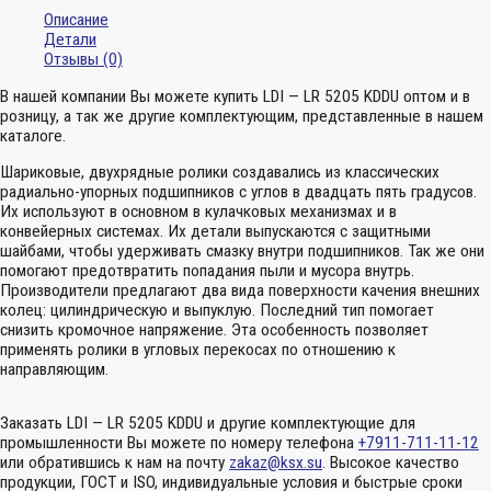
Описание
Детали
Отзывы (0)
В нашей компании Вы можете купить LDI — LR 5205 KDDU оптом и в
розницу, а так же другие комплектующим, представленные в нашем
каталоге.
Шариковые, двухрядные ролики создавались из классических
радиально-упорных подшипников с углов в двадцать пять градусов.
Их используют в основном в кулачковых механизмах и в
конвейерных системах. Их детали выпускаются с защитными
шайбами, чтобы удерживать смазку внутри подшипников. Так же они
помогают предотвратить попадания пыли и мусора внутрь.
Производители предлагают два вида поверхности качения внешних
колец: цилиндрическую и выпуклую. Последний тип помогает
снизить кромочное напряжение. Эта особенность позволяет
применять ролики в угловых перекосах по отношению к
направляющим.
Заказать LDI — LR 5205 KDDU и другие комплектующие для
промышленности Вы можете по номеру телефона
+7911-711-11-12
или обратившись к нам на почту
zakaz@ksx.su
. Высокое качество
продукции, ГОСТ и ISO, индивидуальные условия и быстрые сроки