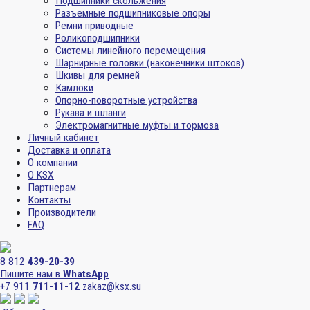
Подшипники скольжения
Разъемные подшипниковые опоры
Ремни приводные
Роликоподшипники
Системы линейного перемещения
Шарнирные головки (наконечники штоков)
Шкивы для ремней
Камлоки
Опорно-поворотные устройства
Рукава и шланги
Электромагнитные муфты и тормоза
Личный кабинет
Доставка и оплата
О компании
О KSX
Партнерам
Контакты
Производители
FAQ
8 812
439-20-39
Пишите нам в
WhatsApp
+7 911
711-11-12
zakaz@ksx.su