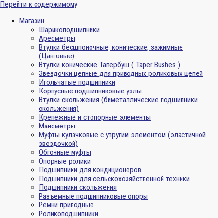
Перейти к содержимому
Магазин
Шарикоподшипники
Ареометры
Втулки бесшпоночные, конические, зажимные
(Цанговые)
Втулки конические Тапербуш ( Taper Bushes )
Звездочки цепные для приводных роликовых цепей
Игольчатые подшипники
Корпусные подшипниковые узлы
Втулки скольжения (биметаллические подшипники
скольжения)
Крепежные и стопорные элементы
Манометры
Муфты кулачковые с упругим элементом (эластичной
звездочкой)
Обгонные муфты
Опорные ролики
Подшипники для кондиционеров
Подшипники для сельскохозяйственной техники
Подшипники скольжения
Разъемные подшипниковые опоры
Ремни приводные
Роликоподшипники