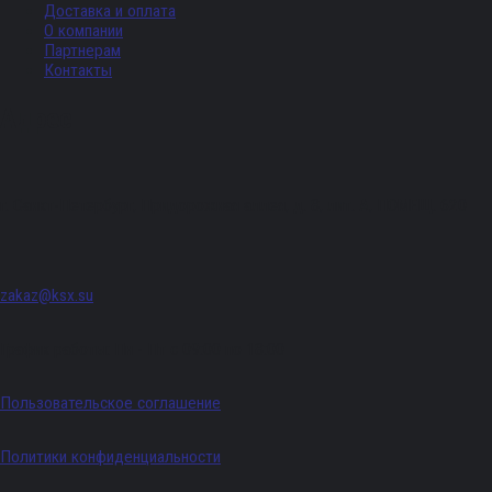
Доставка и оплата
О компании
Партнерам
Контакты
Адрес
г. Санкт-Петербург, Придорожная аллея, д. 8, лит. А, ПОМЕЩ. 620
zakaz@ksx.su
График работы: Пн - Пт с 09:00 по 18:00
Пользовательское соглашение
Политики конфиденциальности