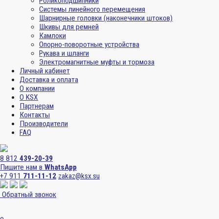
Роликоподшипники
Системы линейного перемещения
Шарнирные головки (наконечники штоков)
Шкивы для ремней
Камлоки
Опорно-поворотные устройства
Рукава и шланги
Электромагнитные муфты и тормоза
Личный кабинет
Доставка и оплата
О компании
О KSX
Партнерам
Контакты
Производители
FAQ
8 812
439-20-39
Пишите нам в
WhatsApp
+7 911
711-11-12
zakaz@ksx.su
Обратный звонок