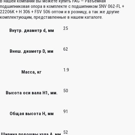
В нашей компании Вы можете купить FAG — Разъемная
подшипниковая опора в комплекте с подшипником SNV 062-FL +
22206K + H 306 + FSV 506 оптом и в розницу, а так же другие
комплектующим, представленные в нашем каталоге.
25
Внутр. диаметр d, мм
62
Внеш. диаметр D, мм
1.9
Масса, кг
50
Высота оси вала H1, мм.
91
Общая высота H, мм
52
Ширина подошвы узла А, мм.