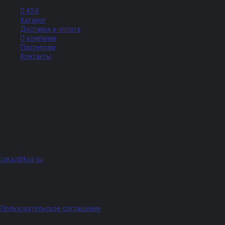
О KSX
Каталог
Доставка и оплата
О компании
Партнерам
Контакты
Адрес
г. Санкт-Петербург, Придорожная аллея, д. 8, лит. А, ПОМЕЩ. 620
zakaz@ksx.su
График работы: Пн - Пт с 09:00 по 18:00
Пользовательское соглашение