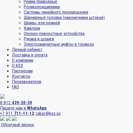
Ремни приводные
Роликоподшипники
Системы линейного перемещения
Шарнирные головки (наконечники штоков)
Шкивы для ремней
Камлоки
Опорно-поворотные устройства
Рукава и шланги
Электромагнитные муфты и тормоза
Личный кабинет
Доставка и оплата
О компании
О KSX
Партнерам
Контакты
Производители
FAQ
8 812
439-20-39
Пишите нам в
WhatsApp
+7 911
711-11-12
zakaz@ksx.su
Обратный звонок