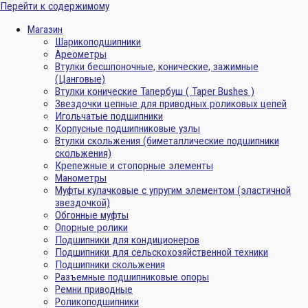
Перейти к содержимому
Магазин
Шарикоподшипники
Ареометры
Втулки бесшпоночные, конические, зажимные
(Цанговые)
Втулки конические Тапербуш ( Taper Bushes )
Звездочки цепные для приводных роликовых цепей
Игольчатые подшипники
Корпусные подшипниковые узлы
Втулки скольжения (биметаллические подшипники
скольжения)
Крепежные и стопорные элементы
Манометры
Муфты кулачковые с упругим элементом (эластичной
звездочкой)
Обгонные муфты
Опорные ролики
Подшипники для кондиционеров
Подшипники для сельскохозяйственной техники
Подшипники скольжения
Разъемные подшипниковые опоры
Ремни приводные
Роликоподшипники