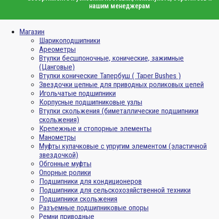
нашим менеджерам
Магазин
Шарикоподшипники
Ареометры
Втулки бесшпоночные, конические, зажимные
(Цанговые)
Втулки конические Тапербуш ( Taper Bushes )
Звездочки цепные для приводных роликовых цепей
Игольчатые подшипники
Корпусные подшипниковые узлы
Втулки скольжения (биметаллические подшипники
скольжения)
Крепежные и стопорные элементы
Манометры
Муфты кулачковые с упругим элементом (эластичной
звездочкой)
Обгонные муфты
Опорные ролики
Подшипники для кондиционеров
Подшипники для сельскохозяйственной техники
Подшипники скольжения
Разъемные подшипниковые опоры
Ремни приводные