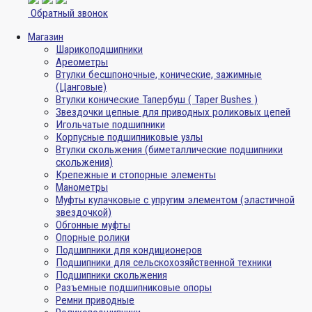
Обратный звонок
Магазин
Шарикоподшипники
Ареометры
Втулки бесшпоночные, конические, зажимные
(Цанговые)
Втулки конические Тапербуш ( Taper Bushes )
Звездочки цепные для приводных роликовых цепей
Игольчатые подшипники
Корпусные подшипниковые узлы
Втулки скольжения (биметаллические подшипники
скольжения)
Крепежные и стопорные элементы
Манометры
Муфты кулачковые с упругим элементом (эластичной
звездочкой)
Обгонные муфты
Опорные ролики
Подшипники для кондиционеров
Подшипники для сельскохозяйственной техники
Подшипники скольжения
Разъемные подшипниковые опоры
Ремни приводные