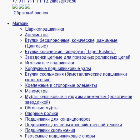
+7 911
711-11-12
zakaz@ksx.su
Обратный звонок
Магазин
Шарикоподшипники
Ареометры
Втулки бесшпоночные, конические, зажимные
(Цанговые)
Втулки конические Тапербуш ( Taper Bushes )
Звездочки цепные для приводных роликовых цепей
Игольчатые подшипники
Корпусные подшипниковые узлы
Втулки скольжения (биметаллические подшипники
скольжения)
Крепежные и стопорные элементы
Манометры
Муфты кулачковые с упругим элементом (эластичной
звездочкой)
Обгонные муфты
Опорные ролики
Подшипники для кондиционеров
Подшипники для сельскохозяйственной техники
Подшипники скольжения
Разъемные подшипниковые опоры