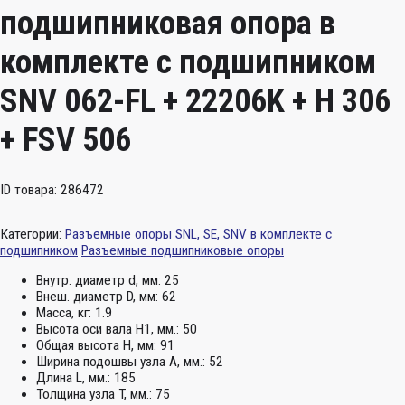
подшипниковая опора в
комплекте с подшипником
SNV 062-FL + 22206K + H 306
+ FSV 506
ID товара: 286472
Категории:
Разъемные опоры SNL, SE, SNV в комплекте с
подшипником
Разъемные подшипниковые опоры
Внутр. диаметр d, мм:
25
Внеш. диаметр D, мм:
62
Масса, кг:
1.9
Высота оси вала H1, мм.:
50
Общая высота H, мм:
91
Ширина подошвы узла А, мм.:
52
Длина L, мм.:
185
Толщина узла T, мм.:
75