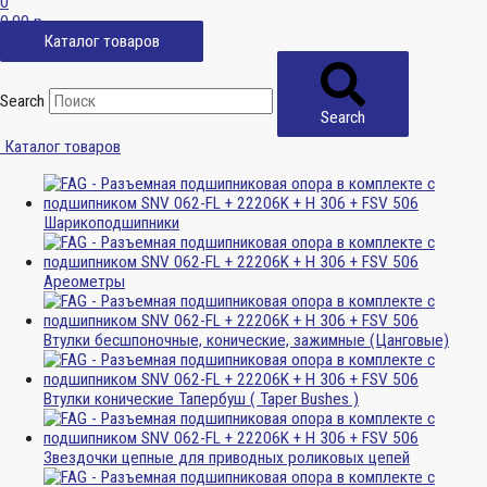
0
0,00
р.
Каталог товаров
Search
Search
Каталог товаров
Шарикоподшипники
Ареометры
Втулки бесшпоночные, конические, зажимные (Цанговые)
Втулки конические Тапербуш ( Taper Bushes )
Звездочки цепные для приводных роликовых цепей