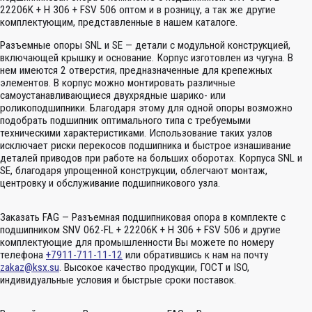
22206K + H 306 + FSV 506 оптом и в розницу, а так же другие
комплектующим, представленные в нашем каталоге.
Разъемные опоры SNL и SE — детали с модульной конструкцией,
включающей крышку и основание. Корпус изготовлен из чугуна. В
нем имеются 2 отверстия, предназначенные для крепежных
элементов. В корпус можно монтировать различные
самоустанавливающиеся двухрядные шарико- или
роликоподшипники. Благодаря этому для одной опоры возможно
подобрать подшипник оптимального типа с требуемыми
техническими характеристиками. Использование таких узлов
исключает риски перекосов подшипника и быстрое изнашивание
деталей приводов при работе на больших оборотах. Корпуса SNL и
SE, благодаря упрощенной конструкции, облегчают монтаж,
центровку и обслуживание подшипникового узла.
Заказать FAG — Разъемная подшипниковая опора в комплекте с
подшипником SNV 062-FL + 22206K + H 306 + FSV 506 и другие
комплектующие для промышленности Вы можете по номеру
телефона
+7911-711-11-12
или обратившись к нам на почту
zakaz@ksx.su
. Высокое качество продукции, ГОСТ и ISO,
индивидуальные условия и быстрые сроки поставок.