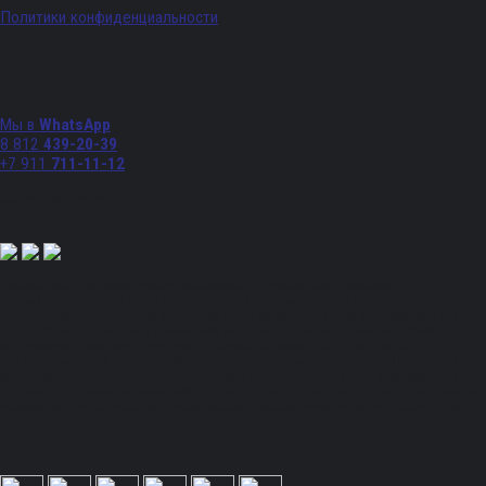
Политики конфиденциальности
Телефоны
Мы в
WhatsApp
8 812
439-20-39
+7 911
711-11-12
Мы в соц. сетях:
Полный спектр промышленного снабжения. Обращаем ваше внимание на то, что
данный Интернет-сайт носит исключительно информационный характер и ни при
каких условиях не является публичной офертой, определяемой положениями Статьи
437 Гражданского кодекса Российской Федерации. Для получения подробной
информации, стоимости продукции и условий обращайтесь к менеджерам.
Вся информация на сайте – собственность интернет-магазина ksx.su. Публикация
информации с сайта ksx.su без разрешения запрещена. Все права защищены. Вы
принимаете условия политики конфиденциальности и пользовательского соглашения
каждый раз, когда оставляете свои данные в любой форме обратной связи на сайте
ksx.su.