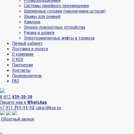
Роликоподшипники
Системы линейного перемещения
Шарнирные головки (наконечники штоков)
Шкивы для ремней
Камлоки
Опорно-поворотные устройства
Рукава и шланги
Электромагнитные муфты и тормоза
Личный кабинет
Доставка и оплата
О компании
О KSX
Партнерам
Контакты
Производители
FAQ
8 812
439-20-39
Пишите нам в
WhatsApp
+7 911
711-11-12
zakaz@ksx.su
Обратный звонок