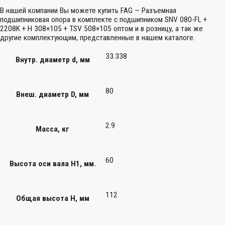
В нашей компании Вы можете купить FAG — Разъемная
подшипниковая опора в комплекте с подшипником SNV 080-FL +
2208K + H 308×105 + TSV 508×105 оптом и в розницу, а так же
другие комплектующим, представленные в нашем каталоге.
33.338
Внутр. диаметр d, мм
80
Внеш. диаметр D, мм
2.9
Масса, кг
60
Высота оси вала H1, мм.
112
Общая высота H, мм