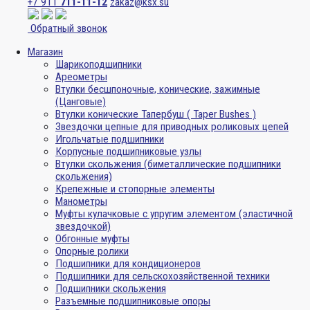
+7 911
711-11-12
zakaz@ksx.su
Обратный звонок
Магазин
Шарикоподшипники
Ареометры
Втулки бесшпоночные, конические, зажимные
(Цанговые)
Втулки конические Тапербуш ( Taper Bushes )
Звездочки цепные для приводных роликовых цепей
Игольчатые подшипники
Корпусные подшипниковые узлы
Втулки скольжения (биметаллические подшипники
скольжения)
Крепежные и стопорные элементы
Манометры
Муфты кулачковые с упругим элементом (эластичной
звездочкой)
Обгонные муфты
Опорные ролики
Подшипники для кондиционеров
Подшипники для сельскохозяйственной техники
Подшипники скольжения
Разъемные подшипниковые опоры