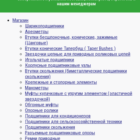
нашим менеджерам
Магазин
Шарикоподшипники
Ареометры
Втулки бесшпоночные, конические, зажимные
(Цанговые)
Втулки конические Тапербуш ( Taper Bushes )
Звездочки цепные для приводных роликовых цепей
Игольчатые подшипники
Корпусные подшипниковые узлы
Втулки скольжения (биметаллические подшипники
скольжения)
Крепежные и стопорные элементы
Манометры
Муфты кулачковые с упругим элементом (эластичной
звездочкой)
Обгонные муфты
Опорные ролики
Подшипники для кондиционеров
Подшипники для сельскохозяйственной техники
Подшипники скольжения
Разъемные подшипниковые опоры
Ремни приводные