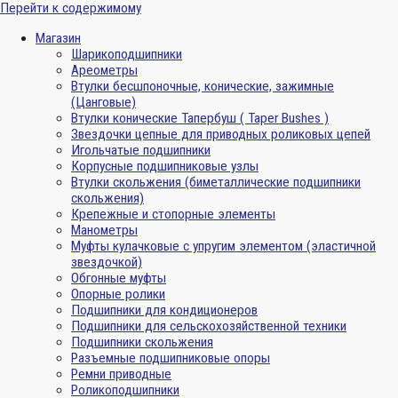
Перейти к содержимому
Магазин
Шарикоподшипники
Ареометры
Втулки бесшпоночные, конические, зажимные
(Цанговые)
Втулки конические Тапербуш ( Taper Bushes )
Звездочки цепные для приводных роликовых цепей
Игольчатые подшипники
Корпусные подшипниковые узлы
Втулки скольжения (биметаллические подшипники
скольжения)
Крепежные и стопорные элементы
Манометры
Муфты кулачковые с упругим элементом (эластичной
звездочкой)
Обгонные муфты
Опорные ролики
Подшипники для кондиционеров
Подшипники для сельскохозяйственной техники
Подшипники скольжения
Разъемные подшипниковые опоры
Ремни приводные
Роликоподшипники