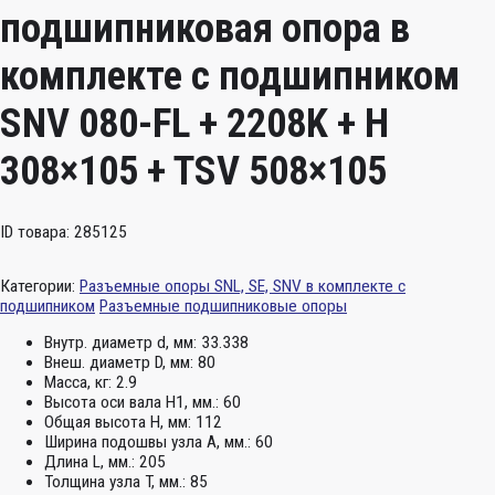
подшипниковая опора в
комплекте с подшипником
SNV 080-FL + 2208K + H
308×105 + TSV 508×105
ID товара: 285125
Категории:
Разъемные опоры SNL, SE, SNV в комплекте с
подшипником
Разъемные подшипниковые опоры
Внутр. диаметр d, мм:
33.338
Внеш. диаметр D, мм:
80
Масса, кг:
2.9
Высота оси вала H1, мм.:
60
Общая высота H, мм:
112
Ширина подошвы узла А, мм.:
60
Длина L, мм.:
205
Толщина узла T, мм.:
85