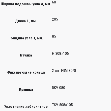
60
Ширина подошвы узла А, мм.
205
Длина L, мм.
85
Толщина узла T, мм.
H 308×105
Втулка
2 шт. FRM 80/8
Фиксирующие кольца
DKV 080
Крышка
TSV 508×105
Уплотнение лабиринтное