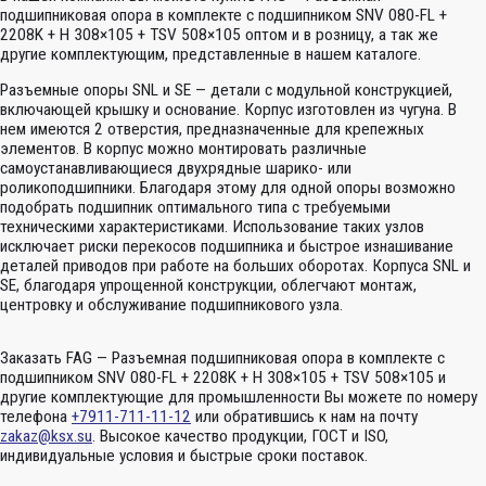
подшипниковая опора в комплекте с подшипником SNV 080-FL +
2208K + H 308×105 + TSV 508×105 оптом и в розницу, а так же
другие комплектующим, представленные в нашем каталоге.
Разъемные опоры SNL и SE — детали с модульной конструкцией,
включающей крышку и основание. Корпус изготовлен из чугуна. В
нем имеются 2 отверстия, предназначенные для крепежных
элементов. В корпус можно монтировать различные
самоустанавливающиеся двухрядные шарико- или
роликоподшипники. Благодаря этому для одной опоры возможно
подобрать подшипник оптимального типа с требуемыми
техническими характеристиками. Использование таких узлов
исключает риски перекосов подшипника и быстрое изнашивание
деталей приводов при работе на больших оборотах. Корпуса SNL и
SE, благодаря упрощенной конструкции, облегчают монтаж,
центровку и обслуживание подшипникового узла.
Заказать FAG — Разъемная подшипниковая опора в комплекте с
подшипником SNV 080-FL + 2208K + H 308×105 + TSV 508×105 и
другие комплектующие для промышленности Вы можете по номеру
телефона
+7911-711-11-12
или обратившись к нам на почту
zakaz@ksx.su
. Высокое качество продукции, ГОСТ и ISO,
индивидуальные условия и быстрые сроки поставок.