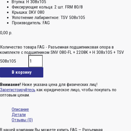
Втулка:
H 308x105
Фиксирующие кольца:
2 шт. FRM 80/8
Крышка:
DKV 080
Уплотнение лабиринтное:
TSV 508x105
Производитель:
FAG
0,00
р.
Количество товара FAG - Разъемная подшипниковая опора в
комплекте с подшипником SNV 080-FL + 2208K + H 308x105 + TSV
508x105
В корзину
Внимание!
Ниже указана цена для физических лиц!
Зарегистрируйтесь
как юридическое лицо, чтобы покупать по
оптовым ценам.
Описание
Детали
Отзывы (0)
В нашей компании Вы можете купить FAG — Разъемная