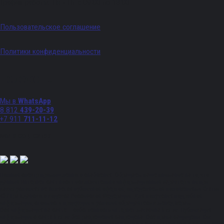
График работы: Пн - Пт с 09:00 по 18:00
Пользовательское соглашение
Политики конфиденциальности
Телефоны
Мы в
WhatsApp
8 812
439-20-39
+7 911
711-11-12
Мы в соц. сетях:
Полный спектр промышленного снабжения. Обращаем ваше внимание на то, что
данный Интернет-сайт носит исключительно информационный характер и ни при
каких условиях не является публичной офертой, определяемой положениями Статьи
437 Гражданского кодекса Российской Федерации. Для получения подробной
информации, стоимости продукции и условий обращайтесь к менеджерам.
Вся информация на сайте – собственность интернет-магазина ksx.su. Публикация
информации с сайта ksx.su без разрешения запрещена. Все права защищены. Вы