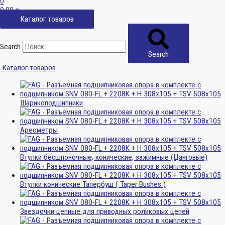
0
0,00
р.
Каталог товаров
Search
Search
Каталог товаров
Шарикоподшипники
Ареометры
Втулки бесшпоночные, конические, зажимные (Цанговые)
Втулки конические Тапербуш ( Taper Bushes )
Звездочки цепные для приводных роликовых цепей