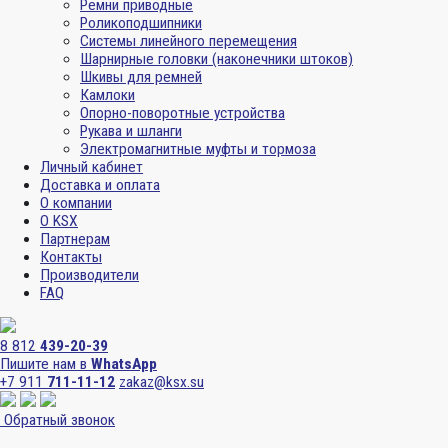
Ремни приводные
Роликоподшипники
Системы линейного перемещения
Шарнирные головки (наконечники штоков)
Шкивы для ремней
Камлоки
Опорно-поворотные устройства
Рукава и шланги
Электромагнитные муфты и тормоза
Личный кабинет
Доставка и оплата
О компании
О KSX
Партнерам
Контакты
Производители
FAQ
8 812
439-20-39
Пишите нам в
WhatsApp
+7 911
711-11-12
zakaz@ksx.su
Обратный звонок