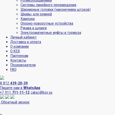
Роликоподшипники
Системы линейного перемещения
Шарнирные головки (наконечники штоков)
Шкивы для ремней
Камлоки
Опорно-поворотные устройства
Рукава и шланги
Электромагнитные муфты и тормоза
Личный кабинет
Доставка и оплата
О компании
О KSX
Партнерам
Контакты
Производители
FAQ
8 812
439-20-39
Пишите нам в
WhatsApp
+7 911
711-11-12
zakaz@ksx.su
Обратный звонок