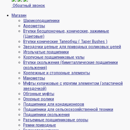
Обратный звонок
Магазин
Шарикоподшипники
Ареометры
Втулки бесшпоночные, конические, зажимные
(Цанговые)
Втулки конические Тапербуш ( Taper Bushes )
Звездочки цепные для приводных роликовых цепей
Игольчатые подшипники
Корпусные подшипниковые узлы
Втулки скольжения (биметаллические подшипники
скольжения)
Крепежные и стопорные элементы
Манометры
Муфты кулачковые с упругим элементом (эластичной
звездочкой)
Обгонные муфты
Опорные ролики
Подшипники для кондиционеров
Подшипники для сельскохозяйственной техники
Подшипники скольжения
Разъемные подшипниковые опоры
Ремни приводные