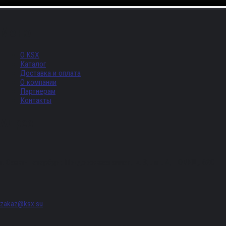
Меню
О KSX
Каталог
Доставка и оплата
О компании
Партнерам
Контакты
Адрес
г. Санкт-Петербург, Придорожная аллея, д. 8, лит. А, ПОМЕЩ. 620
zakaz@ksx.su