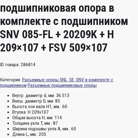
подшипниковая опора в
комплекте с подшипником
SNV 085-FL + 20209K + H
209×107 + FSV 509×107
ID товара: 286814
Категории:
Разъемные опоры SNL, SE, SNV в комплекте с
подшипником
Разъемные подшипниковые опоры
Внутр. диаметр d, мм:
36.513
Внеш. диаметр D, мм:
85
Высота оси вала H1, мм.:
60
Втулка:
H 209x107
Общая высота H, мм:
114
Толщина узла T, мм.:
87
Ширина подошвы узла А, мм.:
60
Длина L, мм.:
205