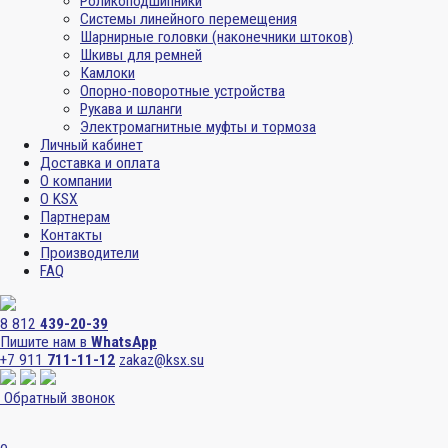
Роликоподшипники
Системы линейного перемещения
Шарнирные головки (наконечники штоков)
Шкивы для ремней
Камлоки
Опорно-поворотные устройства
Рукава и шланги
Электромагнитные муфты и тормоза
Личный кабинет
Доставка и оплата
О компании
О KSX
Партнерам
Контакты
Производители
FAQ
8 812
439-20-39
Пишите нам в
WhatsApp
+7 911
711-11-12
zakaz@ksx.su
Обратный звонок