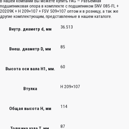
В нашей компании Вы можете купить FAG — Разъемная
подшипниковая опора в комплекте с подшипником SNV 085-FL +
20209K + H 209×107 + FSV 509×107 оптом и в розницу, а так же
другие комплектующим, представленные в нашем каталоге.
36.513
Внутр. диаметр d, мм
85
Внеш. диаметр D, мм
60
Высота оси вала H1, мм.
H 209×107
Втулка
114
Общая высота H, мм
87
Толщина узла T, мм.