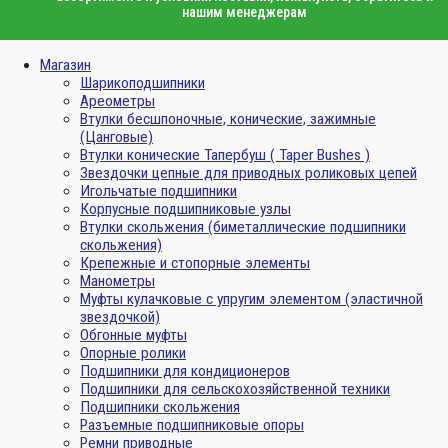
нашим менеджерам
Магазин
Шарикоподшипники
Ареометры
Втулки бесшпоночные, конические, зажимные
(Цанговые)
Втулки конические Тапербуш ( Taper Bushes )
Звездочки цепные для приводных роликовых цепей
Игольчатые подшипники
Корпусные подшипниковые узлы
Втулки скольжения (биметаллические подшипники
скольжения)
Крепежные и стопорные элементы
Манометры
Муфты кулачковые с упругим элементом (эластичной
звездочкой)
Обгонные муфты
Опорные ролики
Подшипники для кондиционеров
Подшипники для сельскохозяйственной техники
Подшипники скольжения
Разъемные подшипниковые опоры
Ремни приводные