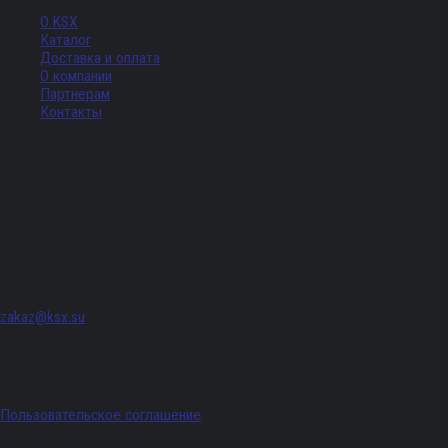
О KSX
Каталог
Доставка и оплата
О компании
Партнерам
Контакты
Адрес
г. Санкт-Петербург, Придорожная аллея, д. 8, лит. А, ПОМЕЩ. 620
zakaz@ksx.su
График работы: Пн - Пт с 09:00 по 18:00
Пользовательское соглашение