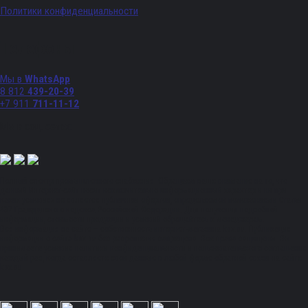
Политики конфиденциальности
Телефоны
Мы в
WhatsApp
8 812
439-20-39
+7 911
711-11-12
Мы в соц. сетях:
Полный спектр промышленного снабжения. Обращаем ваше внимание на то, что
данный Интернет-сайт носит исключительно информационный характер и ни при
каких условиях не является публичной офертой, определяемой положениями Статьи
437 Гражданского кодекса Российской Федерации. Для получения подробной
информации, стоимости продукции и условий обращайтесь к менеджерам.
Вся информация на сайте – собственность интернет-магазина ksx.su. Публикация
информации с сайта ksx.su без разрешения запрещена. Все права защищены. Вы
принимаете условия политики конфиденциальности и пользовательского соглашения
каждый раз, когда оставляете свои данные в любой форме обратной связи на сайте
ksx.su.