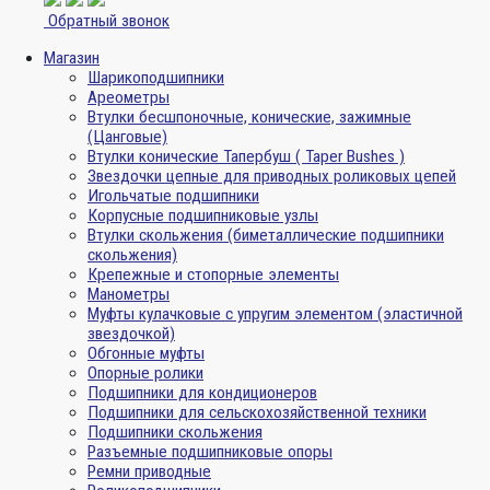
Обратный звонок
Магазин
Шарикоподшипники
Ареометры
Втулки бесшпоночные, конические, зажимные
(Цанговые)
Втулки конические Тапербуш ( Taper Bushes )
Звездочки цепные для приводных роликовых цепей
Игольчатые подшипники
Корпусные подшипниковые узлы
Втулки скольжения (биметаллические подшипники
скольжения)
Крепежные и стопорные элементы
Манометры
Муфты кулачковые с упругим элементом (эластичной
звездочкой)
Обгонные муфты
Опорные ролики
Подшипники для кондиционеров
Подшипники для сельскохозяйственной техники
Подшипники скольжения
Разъемные подшипниковые опоры
Ремни приводные