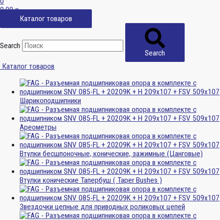
0
0,00
р.
Каталог товаров
Search
Search
Каталог товаров
Шарикоподшипники
Ареометры
Втулки бесшпоночные, конические, зажимные (Цанговые)
Втулки конические Тапербуш ( Taper Bushes )
Звездочки цепные для приводных роликовых цепей