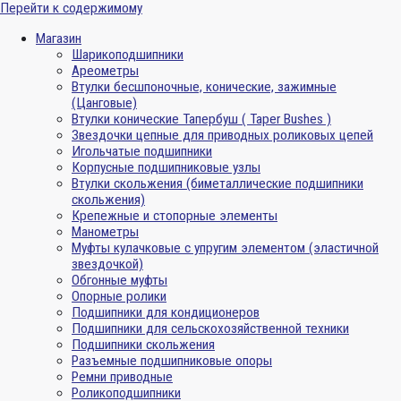
Перейти к содержимому
Магазин
Шарикоподшипники
Ареометры
Втулки бесшпоночные, конические, зажимные
(Цанговые)
Втулки конические Тапербуш ( Taper Bushes )
Звездочки цепные для приводных роликовых цепей
Игольчатые подшипники
Корпусные подшипниковые узлы
Втулки скольжения (биметаллические подшипники
скольжения)
Крепежные и стопорные элементы
Манометры
Муфты кулачковые с упругим элементом (эластичной
звездочкой)
Обгонные муфты
Опорные ролики
Подшипники для кондиционеров
Подшипники для сельскохозяйственной техники
Подшипники скольжения
Разъемные подшипниковые опоры
Ремни приводные
Роликоподшипники