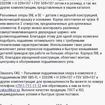
20209K + H 209×107 + FSV 509×107 оптом и в розницу, а так же
другие комплектующим, представленные в нашем каталоге.
Разъемные опоры SNL и SE — детали с модульной конструкцией,
включающей крышку и основание. Корпус изготовлен из чугуна. В
нем имеются 2 отверстия, предназначенные для крепежных
элементов. В корпус можно монтировать различные
самоустанавливающиеся двухрядные шарико- или
роликоподшипники. Благодаря этому для одной опоры возможно
подобрать подшипник оптимального типа с требуемыми
техническими характеристиками. Использование таких узлов
исключает риски перекосов подшипника и быстрое изнашивание
деталей приводов при работе на больших оборотах. Корпуса SNL и
SE, благодаря упрощенной конструкции, облегчают монтаж,
центровку и обслуживание подшипникового узла.
Заказать FAG — Разъемная подшипниковая опора в комплекте с
подшипником SNV 085-FL + 20209K + H 209×107 + FSV 509×107 и
другие комплектующие для промышленности Вы можете по номеру
телефона
+7911-711-11-12
или обратившись к нам на почту
zakaz@ksx.su
. Высокое качество продукции, ГОСТ и ISO,
индивидуальные условия и быстрые сроки поставок.