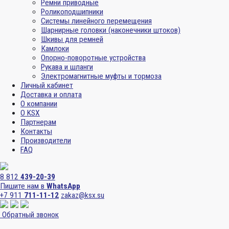
Ремни приводные
Роликоподшипники
Системы линейного перемещения
Шарнирные головки (наконечники штоков)
Шкивы для ремней
Камлоки
Опорно-поворотные устройства
Рукава и шланги
Электромагнитные муфты и тормоза
Личный кабинет
Доставка и оплата
О компании
О KSX
Партнерам
Контакты
Производители
FAQ
8 812
439-20-39
Пишите нам в
WhatsApp
+7 911
711-11-12
zakaz@ksx.su
Обратный звонок