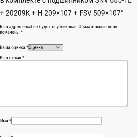
+ 20209K + H 209×107 + FSV 509×107”
Ваш адрес email не будет опубликован.
Обязательные поля
помечены
*
Ваша оценка
*
Ваш отзыв
*
Имя
*