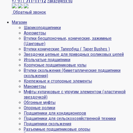
+7 911
711-11-12
zakaz@ksx.su
Обратный звонок
Магазин
Шарикоподшипники
Ареометры
Втулки бесшпоночные, конические, зажимные
(Цанговые)
Втулки конические Тапербуш ( Taper Bushes )
Звездочки цепные для приводных роликовых цепей
Игольчатые подшипники
Корпусные подшипниковые узлы
Втулки скольжения (биметаллические подшипники
скольжения)
Крепежные и стопорные элементы
Манометры
Муфты кулачковые с упругим элементом (эластичной
звездочкой)
Обгонные муфты
Опорные ролики
Подшипники для кондиционеров
Подшипники для сельскохозяйственной техники
Подшипники скольжения
Разъемные подшипниковые опоры