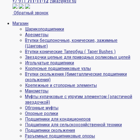
+7 911
711-11-12
zakaz@ksx.su
Обратный звонок
Магазин
Шарикоподшипники
Ареометры
Втулки бесшпоночные, конические, зажимные
(Цанговые)
Втулки конические Тапербуш ( Taper Bushes )
Звездочки цепные для приводных роликовых цепей
Игольчатые подшипники
Корпусные подшипниковые узлы
Втулки скольжения (биметаллические подшипники
скольжения)
Крепежные и стопорные элементы
Манометры
Муфты кулачковые с упругим элементом (эластичной
звездочкой)
Обгонные муфты
Опорные ролики
Подшипники для кондиционеров
Подшипники для сельскохозяйственной техники
Подшипники скольжения
Разъемные подшипниковые опоры