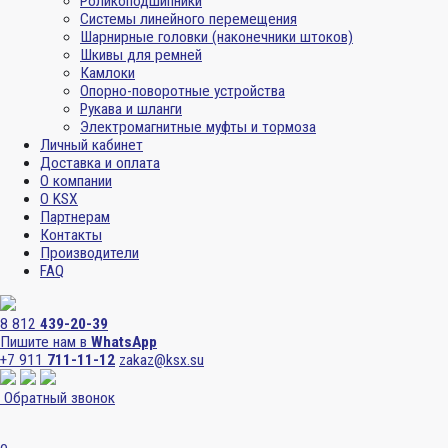
Роликоподшипники
Системы линейного перемещения
Шарнирные головки (наконечники штоков)
Шкивы для ремней
Камлоки
Опорно-поворотные устройства
Рукава и шланги
Электромагнитные муфты и тормоза
Личный кабинет
Доставка и оплата
О компании
О KSX
Партнерам
Контакты
Производители
FAQ
8 812
439-20-39
Пишите нам в
WhatsApp
+7 911
711-11-12
zakaz@ksx.su
Обратный звонок