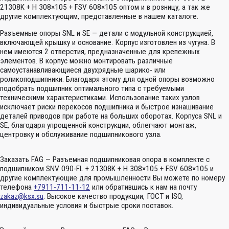
21308K + H 308×105 + FSV 608×105 оптом и в розницу, а так же
другие комплектующим, представленные в нашем каталоге.
Разъемные опоры SNL и SE — детали с модульной конструкцией,
включающей крышку и основание. Корпус изготовлен из чугуна. В
нем имеются 2 отверстия, предназначенные для крепежных
элементов. В корпус можно монтировать различные
самоустанавливающиеся двухрядные шарико- или
роликоподшипники. Благодаря этому для одной опоры возможно
подобрать подшипник оптимального типа с требуемыми
техническими характеристиками. Использование таких узлов
исключает риски перекосов подшипника и быстрое изнашивание
деталей приводов при работе на больших оборотах. Корпуса SNL и
SE, благодаря упрощенной конструкции, облегчают монтаж,
центровку и обслуживание подшипникового узла.
Заказать FAG — Разъемная подшипниковая опора в комплекте с
подшипником SNV 090-FL + 21308K + H 308×105 + FSV 608×105 и
другие комплектующие для промышленности Вы можете по номеру
телефона
+7911-711-11-12
или обратившись к нам на почту
zakaz@ksx.su
. Высокое качество продукции, ГОСТ и ISO,
индивидуальные условия и быстрые сроки поставок.