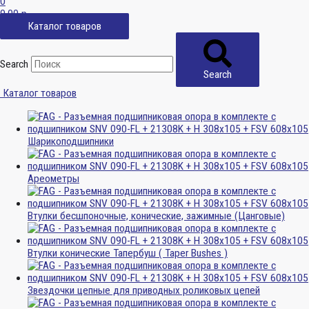
0
0,00
р.
Каталог товаров
Search
Search
Каталог товаров
Шарикоподшипники
Ареометры
Втулки бесшпоночные, конические, зажимные (Цанговые)
Втулки конические Тапербуш ( Taper Bushes )
Звездочки цепные для приводных роликовых цепей