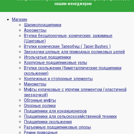
нашим менеджерам
Магазин
Шарикоподшипники
Ареометры
Втулки бесшпоночные, конические, зажимные
(Цанговые)
Втулки конические Тапербуш ( Taper Bushes )
Звездочки цепные для приводных роликовых цепей
Игольчатые подшипники
Корпусные подшипниковые узлы
Втулки скольжения (биметаллические подшипники
скольжения)
Крепежные и стопорные элементы
Манометры
Муфты кулачковые с упругим элементом (эластичной
звездочкой)
Обгонные муфты
Опорные ролики
Подшипники для кондиционеров
Подшипники для сельскохозяйственной техники
Подшипники скольжения
Разъемные подшипниковые опоры
Ремни приводные