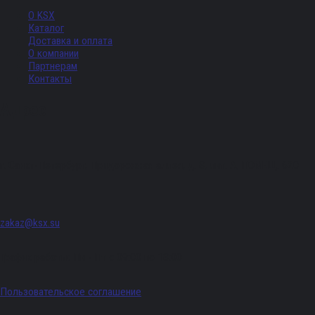
О KSX
Каталог
Доставка и оплата
О компании
Партнерам
Контакты
Адрес
г. Санкт-Петербург, Придорожная аллея, д. 8, лит. А, ПОМЕЩ. 620
zakaz@ksx.su
График работы: Пн - Пт с 09:00 по 18:00
Пользовательское соглашение