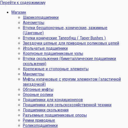
Перейти к содержимому
Магазин
Шарикоподшипники
Ареометры
Втулки бесшпоночные, конические, зажимные
(Цанговые)
Втулки конические Тапербуш ( Taper Bushes )
Звездочки цепные для приводных роликовых цепей
Игольчатые подшипники
Корпусные подшипниковые узлы
Втулки скольжения (биметаллические подшипники
скольжения)
Крепежные и стопорные элементы
Манометры
Муфты кулачковые с упругим элементом (эластичной
звездочкой)
Обгонные муфты
Опорные ролики
Подшипники для кондиционеров
Подшипники для сельскохозяйственной техники
Подшипники скольжения
Разъемные подшипниковые опоры
Ремни приводные
Роликоподшипники