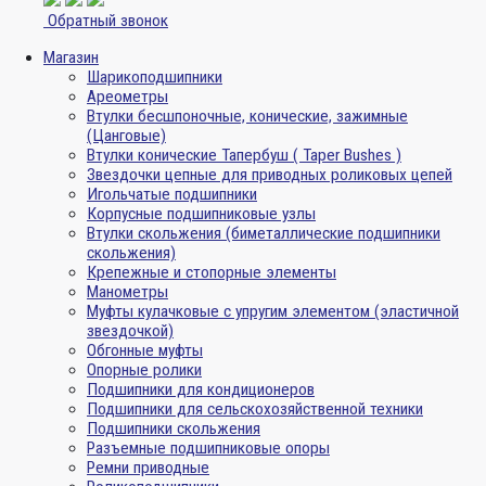
Обратный звонок
Магазин
Шарикоподшипники
Ареометры
Втулки бесшпоночные, конические, зажимные
(Цанговые)
Втулки конические Тапербуш ( Taper Bushes )
Звездочки цепные для приводных роликовых цепей
Игольчатые подшипники
Корпусные подшипниковые узлы
Втулки скольжения (биметаллические подшипники
скольжения)
Крепежные и стопорные элементы
Манометры
Муфты кулачковые с упругим элементом (эластичной
звездочкой)
Обгонные муфты
Опорные ролики
Подшипники для кондиционеров
Подшипники для сельскохозяйственной техники
Подшипники скольжения
Разъемные подшипниковые опоры
Ремни приводные