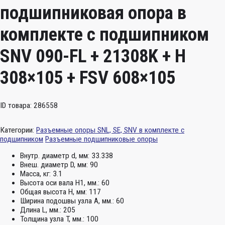
подшипниковая опора в
комплекте с подшипником
SNV 090-FL + 21308K + H
308×105 + FSV 608×105
ID товара: 286558
Категории:
Разъемные опоры SNL, SE, SNV в комплекте с
подшипником
Разъемные подшипниковые опоры
Внутр. диаметр d, мм:
33.338
Внеш. диаметр D, мм:
90
Масса, кг:
3.1
Высота оси вала H1, мм.:
60
Общая высота H, мм:
117
Ширина подошвы узла А, мм.:
60
Длина L, мм.:
205
Толщина узла T, мм.:
100