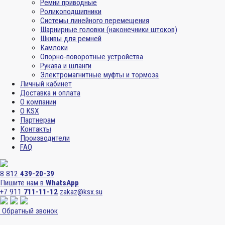
Ремни приводные
Роликоподшипники
Системы линейного перемещения
Шарнирные головки (наконечники штоков)
Шкивы для ремней
Камлоки
Опорно-поворотные устройства
Рукава и шланги
Электромагнитные муфты и тормоза
Личный кабинет
Доставка и оплата
О компании
О KSX
Партнерам
Контакты
Производители
FAQ
8 812
439-20-39
Пишите нам в
WhatsApp
+7 911
711-11-12
zakaz@ksx.su
Обратный звонок