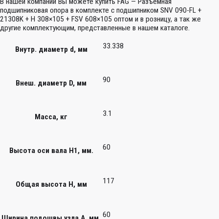
В нашей компании Вы можете купить FAG — Разъемная
подшипниковая опора в комплекте с подшипником SNV 090-FL +
21308K + H 308×105 + FSV 608×105 оптом и в розницу, а так же
другие комплектующим, представленные в нашем каталоге.
33.338
Внутр. диаметр d, мм
90
Внеш. диаметр D, мм
3.1
Масса, кг
60
Высота оси вала H1, мм.
117
Общая высота H, мм
60
Ширина подошвы узла А, мм.