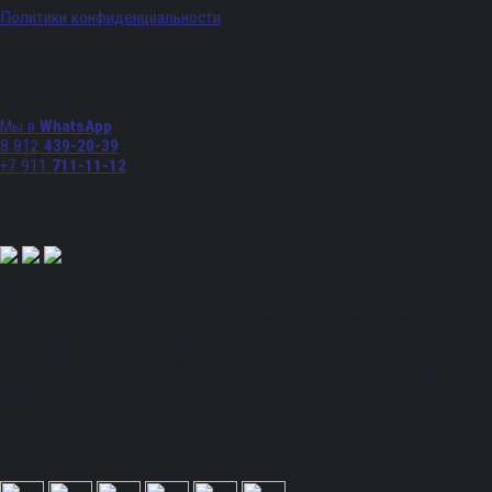
Политики конфиденциальности
Телефоны
Мы в
WhatsApp
8 812
439-20-39
+7 911
711-11-12
Мы в соц. сетях:
Полный спектр промышленного снабжения. Обращаем ваше внимание на то, что
данный Интернет-сайт носит исключительно информационный характер и ни при
каких условиях не является публичной офертой, определяемой положениями Статьи
437 Гражданского кодекса Российской Федерации. Для получения подробной
информации, стоимости продукции и условий обращайтесь к менеджерам.
Вся информация на сайте – собственность интернет-магазина ksx.su. Публикация
информации с сайта ksx.su без разрешения запрещена. Все права защищены. Вы
принимаете условия политики конфиденциальности и пользовательского соглашения
каждый раз, когда оставляете свои данные в любой форме обратной связи на сайте
ksx.su.