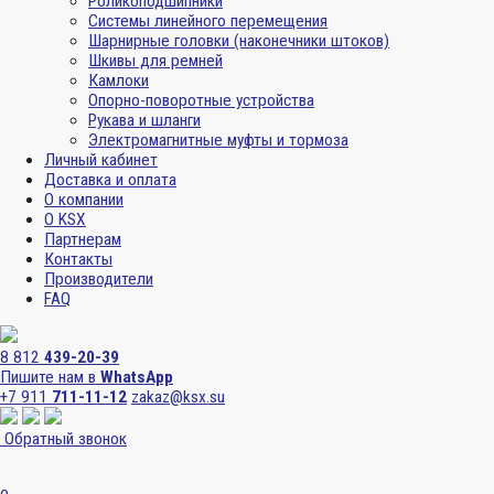
Роликоподшипники
Системы линейного перемещения
Шарнирные головки (наконечники штоков)
Шкивы для ремней
Камлоки
Опорно-поворотные устройства
Рукава и шланги
Электромагнитные муфты и тормоза
Личный кабинет
Доставка и оплата
О компании
О KSX
Партнерам
Контакты
Производители
FAQ
8 812
439-20-39
Пишите нам в
WhatsApp
+7 911
711-11-12
zakaz@ksx.su
Обратный звонок