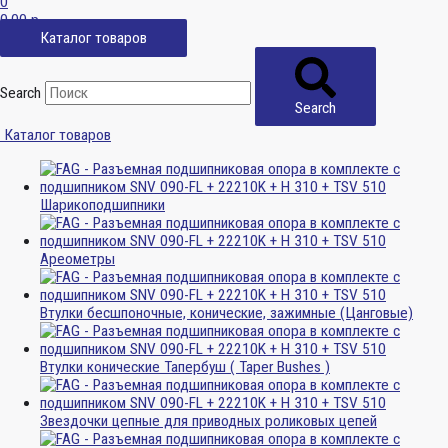
0
0,00
р.
Каталог товаров
Search
Search
Каталог товаров
Шарикоподшипники
Ареометры
Втулки бесшпоночные, конические, зажимные (Цанговые)
Втулки конические Тапербуш ( Taper Bushes )
Звездочки цепные для приводных роликовых цепей