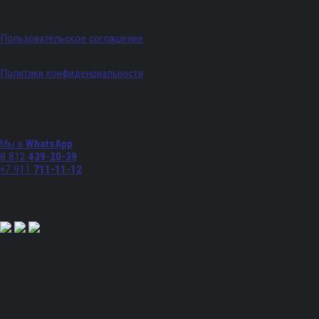
График работы: Пн - Пт с 09:00 по 18:00
Пользовательское соглашение
Политики конфиденциальности
Телефоны
Мы в
WhatsApp
8 812
439-20-39
+7 911
711-11-12
Мы в соц. сетях:
Полный спектр промышленного снабжения. Обращаем ваше внимание на то, что
данный Интернет-сайт носит исключительно информационный характер и ни при
каких условиях не является публичной офертой, определяемой положениями Статьи
437 Гражданского кодекса Российской Федерации. Для получения подробной
информации, стоимости продукции и условий обращайтесь к менеджерам.
Вся информация на сайте – собственность интернет-магазина ksx.su. Публикация
информации с сайта ksx.su без разрешения запрещена. Все права защищены. Вы