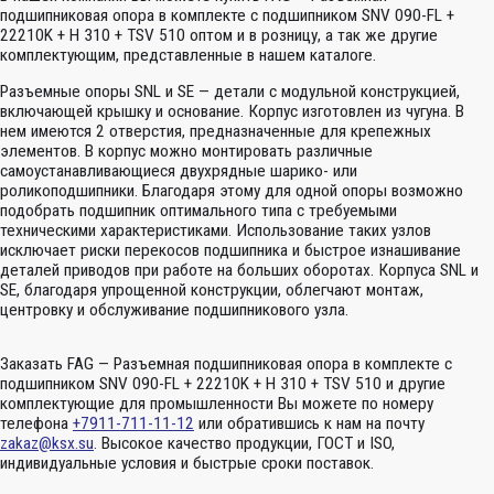
подшипниковая опора в комплекте с подшипником SNV 090-FL +
22210K + H 310 + TSV 510 оптом и в розницу, а так же другие
комплектующим, представленные в нашем каталоге.
Разъемные опоры SNL и SE — детали с модульной конструкцией,
включающей крышку и основание. Корпус изготовлен из чугуна. В
нем имеются 2 отверстия, предназначенные для крепежных
элементов. В корпус можно монтировать различные
самоустанавливающиеся двухрядные шарико- или
роликоподшипники. Благодаря этому для одной опоры возможно
подобрать подшипник оптимального типа с требуемыми
техническими характеристиками. Использование таких узлов
исключает риски перекосов подшипника и быстрое изнашивание
деталей приводов при работе на больших оборотах. Корпуса SNL и
SE, благодаря упрощенной конструкции, облегчают монтаж,
центровку и обслуживание подшипникового узла.
Заказать FAG — Разъемная подшипниковая опора в комплекте с
подшипником SNV 090-FL + 22210K + H 310 + TSV 510 и другие
комплектующие для промышленности Вы можете по номеру
телефона
+7911-711-11-12
или обратившись к нам на почту
zakaz@ksx.su
. Высокое качество продукции, ГОСТ и ISO,
индивидуальные условия и быстрые сроки поставок.