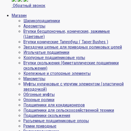
Обратный звонок
Магазин
Шарикоподшипники
Ареометры
Втулки бесшпоночные, конические, зажимные
(Цанговые)
Втулки конические Тапербуш ( Taper Bushes )
Звездочки цепные для приводных роликовых цепей
Игольчатые подшипники
Корпусные подшипниковые узлы
Втулки скольжения (биметаллические подшипники
скольжения)
Крепежные и стопорные элементы
Манометры
Муфты кулачковые с упругим элементом (эластичной
звездочкой)
Обгонные муфты
Опорные ролики
Подшипники для кондиционеров
Подшипники для сельскохозяйственной техники
Подшипники скольжения
Разъемные подшипниковые опоры
Ремни приводные