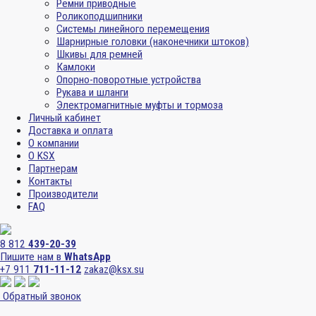
Ремни приводные
Роликоподшипники
Системы линейного перемещения
Шарнирные головки (наконечники штоков)
Шкивы для ремней
Камлоки
Опорно-поворотные устройства
Рукава и шланги
Электромагнитные муфты и тормоза
Личный кабинет
Доставка и оплата
О компании
О KSX
Партнерам
Контакты
Производители
FAQ
8 812
439-20-39
Пишите нам в
WhatsApp
+7 911
711-11-12
zakaz@ksx.su
Обратный звонок