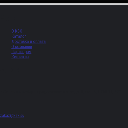
Меню
О KSX
Каталог
Доставка и оплата
О компании
Партнерам
Контакты
Адрес
г. Санкт-Петербург, Придорожная аллея, д. 8, лит. А, ПОМЕЩ. 620
zakaz@ksx.su