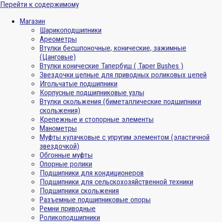
Перейти к содержимому
Магазин
Шарикоподшипники
Ареометры
Втулки бесшпоночные, конические, зажимные
(Цанговые)
Втулки конические Тапербуш ( Taper Bushes )
Звездочки цепные для приводных роликовых цепей
Игольчатые подшипники
Корпусные подшипниковые узлы
Втулки скольжения (биметаллические подшипники
скольжения)
Крепежные и стопорные элементы
Манометры
Муфты кулачковые с упругим элементом (эластичной
звездочкой)
Обгонные муфты
Опорные ролики
Подшипники для кондиционеров
Подшипники для сельскохозяйственной техники
Подшипники скольжения
Разъемные подшипниковые опоры
Ремни приводные
Роликоподшипники