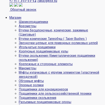
+7 911
711-11-12
zakaz@ksx.su
Обратный звонок
Магазин
Шарикоподшипники
Ареометры
Втулки бесшпоночные, конические, зажимные
(Цанговые)
Втулки конические Тапербуш ( Taper Bushes )
Звездочки цепные для приводных роликовых цепей
Игольчатые подшипники
Корпусные подшипниковые узлы
Втулки скольжения (биметаллические подшипники
скольжения)
Крепежные и стопорные элементы
Манометры
Муфты кулачковые с упругим элементом (эластичной
звездочкой)
Обгонные муфты
Опорные ролики
Подшипники для кондиционеров
Подшипники для сельскохозяйственной техники
Подшипники скольжения
Разъемные подшипниковые опоры