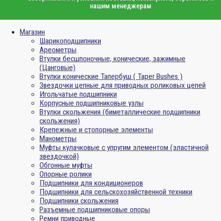
нашим менеджерам
Магазин
Шарикоподшипники
Ареометры
Втулки бесшпоночные, конические, зажимные
(Цанговые)
Втулки конические Тапербуш ( Taper Bushes )
Звездочки цепные для приводных роликовых цепей
Игольчатые подшипники
Корпусные подшипниковые узлы
Втулки скольжения (биметаллические подшипники
скольжения)
Крепежные и стопорные элементы
Манометры
Муфты кулачковые с упругим элементом (эластичной
звездочкой)
Обгонные муфты
Опорные ролики
Подшипники для кондиционеров
Подшипники для сельскохозяйственной техники
Подшипники скольжения
Разъемные подшипниковые опоры
Ремни приводные